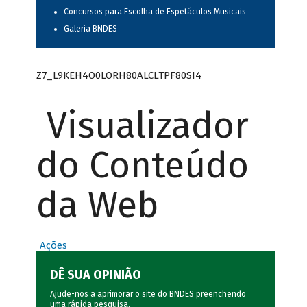
Concursos para Escolha de Espetáculos Musicais
Galeria BNDES
Z7_L9KEH4O0LORH80ALCLTPF80SI4
Visualizador
do Conteúdo
da Web
Ações
DÊ SUA OPINIÃO
Ajude-nos a aprimorar o site do BNDES preenchendo
uma rápida
pesquisa
.