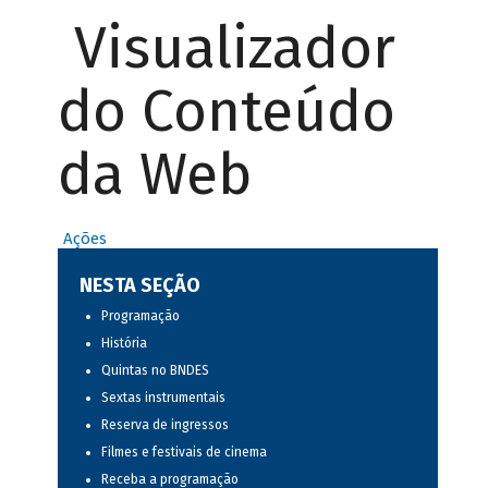
Visualizador
do Conteúdo
da Web
Ações
NESTA SEÇÃO
Programação
História
Quintas no BNDES
Sextas instrumentais
Reserva de ingressos
Filmes e festivais de cinema
Receba a programação