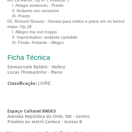
em Lá Menor, Op.47 (“Kreutzer”)
I. Adagio sostenuto - Presto
II. Andante con variazioni
III. Presto
03. Richard Strauss - Sonata para violino e piano em mi bemol
maior, Op.18
I. Allegro ma non troppo
II. Improvisation: andante cantabile
III. Finale: Andante - Allegro
Ficha Técnica
Emmanuele Baldini - Violino
Lucas Thomazinho - Piano
Classificação:
LIVRE
Espaço Cultural BNDES
Avenida República do Chile, 100 - Centro
Próximo ao metrô Carioca - Acesso B