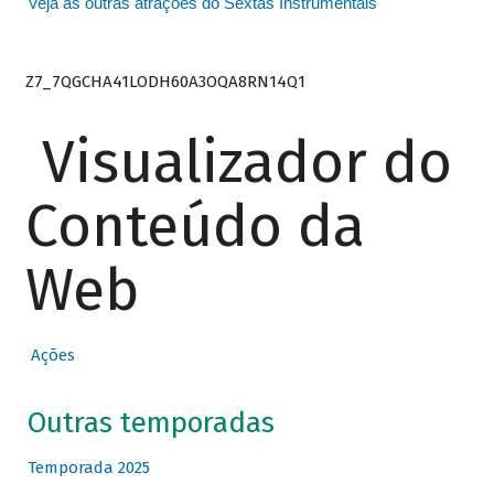
Veja as outras atrações do Sextas Instrumentais
Z7_7QGCHA41LODH60A3OQA8RN14Q1
Visualizador do
Conteúdo da
Web
Ações
Outras temporadas
Temporada 2025