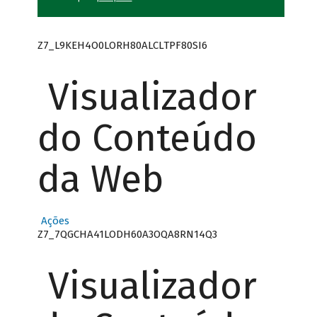
Z7_L9KEH4O0LORH80ALCLTPF80SI6
Visualizador
do Conteúdo
da Web
Ações
Z7_7QGCHA41LODH60A3OQA8RN14Q3
Visualizador