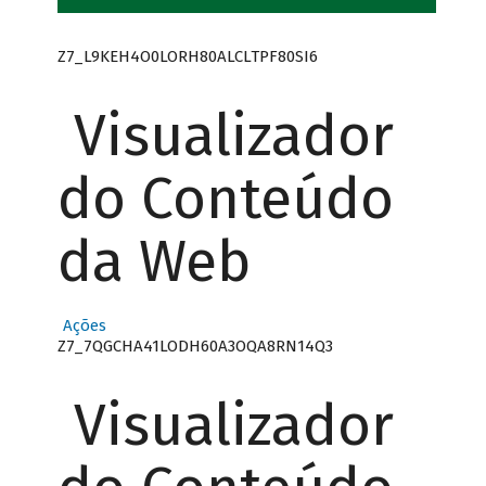
Z7_L9KEH4O0LORH80ALCLTPF80SI6
Visualizador
do Conteúdo
da Web
Ações
Z7_7QGCHA41LODH60A3OQA8RN14Q3
Visualizador