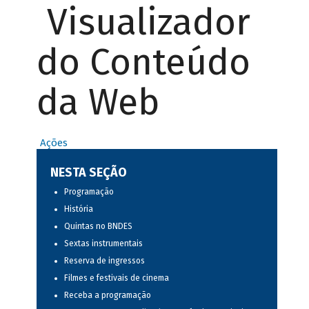
Visualizador
do Conteúdo
da Web
Ações
NESTA SEÇÃO
Programação
História
Quintas no BNDES
Sextas instrumentais
Reserva de ingressos
Filmes e festivais de cinema
Receba a programação