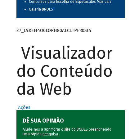
Concursos para Escolha de Espetáculos Musicais
Galeria BNDES
Z7_L9KEH4O0LORH80ALCLTPF80SI4
Visualizador
do Conteúdo
da Web
Ações
DÊ SUA OPINIÃO
Ajude-nos a aprimorar o site do BNDES preenchendo
uma rápida
pesquisa
.