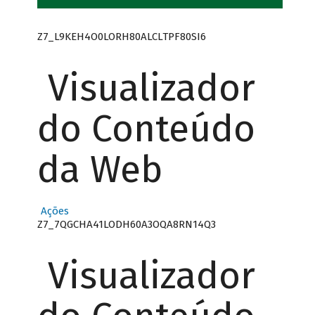
Z7_L9KEH4O0LORH80ALCLTPF80SI6
Visualizador
do Conteúdo
da Web
Ações
Z7_7QGCHA41LODH60A3OQA8RN14Q3
Visualizador