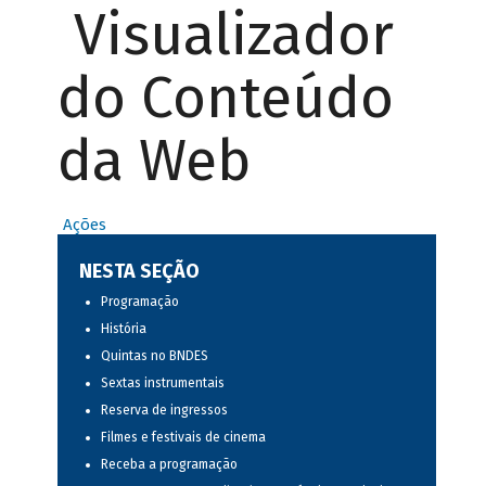
Visualizador
do Conteúdo
da Web
Ações
NESTA SEÇÃO
Programação
História
Quintas no BNDES
Sextas instrumentais
Reserva de ingressos
Filmes e festivais de cinema
Receba a programação