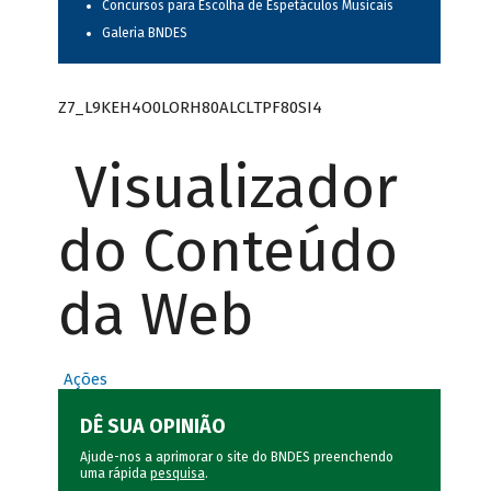
Concursos para Escolha de Espetáculos Musicais
Galeria BNDES
Z7_L9KEH4O0LORH80ALCLTPF80SI4
Visualizador
do Conteúdo
da Web
Ações
DÊ SUA OPINIÃO
Ajude-nos a aprimorar o site do BNDES preenchendo
uma rápida
pesquisa
.