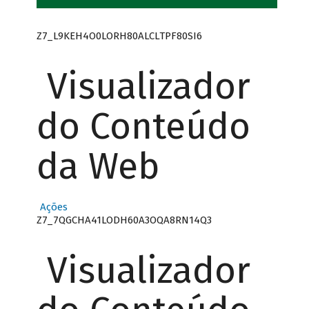
Z7_L9KEH4O0LORH80ALCLTPF80SI6
Visualizador
do Conteúdo
da Web
Ações
Z7_7QGCHA41LODH60A3OQA8RN14Q3
Visualizador