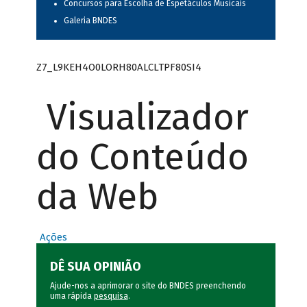
Concursos para Escolha de Espetáculos Musicais
Galeria BNDES
Z7_L9KEH4O0LORH80ALCLTPF80SI4
Visualizador
do Conteúdo
da Web
Ações
DÊ SUA OPINIÃO
Ajude-nos a aprimorar o site do BNDES preenchendo
uma rápida
pesquisa
.