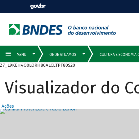
Z7_L9KEH4O0LORH80ALCLTPF80S20
Visualizador do 
Ações
Destaques Prin