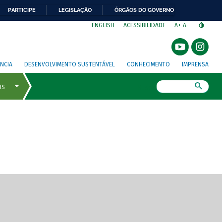
PARTICIPE
LEGISLAÇÃO
ÓRGÃOS DO GOVERNO
⁣
ENGLISH
ACESSIBILIDADE
A+
A-
NCIA
DESENVOLVIMENTO SUSTENTÁVEL
CONHECIMENTO
IMPRENSA
Busca
gem de tela