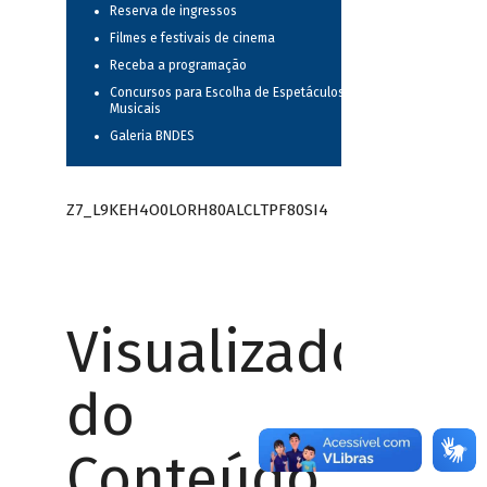
Reserva de ingressos
Filmes e festivais de cinema
Receba a programação
Concursos para Escolha de Espetáculos
Musicais
Galeria BNDES
Z7_L9KEH4O0LORH80ALCLTPF80SI4
Visualizador
do
Conteúdo