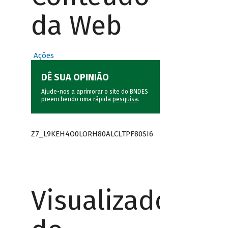
da Web
Ações
DÊ SUA OPINIÃO
Ajude-nos a aprimorar o site do BNDES
preenchendo uma rápida
pesquisa
.
Z7_L9KEH4O0LORH80ALCLTPF80SI6
Visualizador