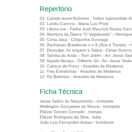
Repertório
01. Canidé-ioune Anônimo - Índios tupinambás do
02. Lundu-Carioca - Maria Luiz Prioli
03. Libera-me - Padre José Maurício Nunes Garc
04. Abertura da Ópera "O Vagabundo" - Henrique
05. Corta Jaca - Chiquinha Gonzaga
06. Bachianas Brasileiras n.o 8 (Ária e Tocata) - H
07. Desculpe, foi engano e Sátira - César Guerra
08. Samba do Avião - Tom Jobim - Arr. Jesse Sa
09. Aquele Abraço - Gilberto Gil - Arr. Jesse Sado
10. Cabeça de Porco - Anacleto de Medeiros
11. Três Estrelinhas - Anacleto de Medeiros
12. Os Boêmios - Anacleto de Medeiros
Ficha Técnica
Jessé Sadoc do Nascimento - trompete
Wellington Gonçalves de Moura - trompete
Eliézer Gomes Conrado - trompa
Eliézer Rodrigues da Silva - tuba
João Luiz Fernandes Areias - trombone