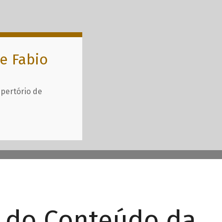
e Fabio
epertório de
r do Conteúdo da