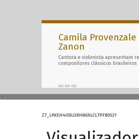
Camila Provenzale 
Zanon
Cantora e violonista apresentam r
compositores clássicos brasileiros
Z7_L9KEH4O0LORH80ALCLTPF80S21
Visualizado