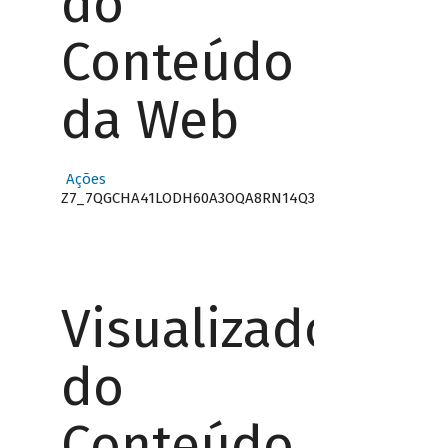
do
Conteúdo
da Web
Ações
Z7_7QGCHA41LODH60A3OQA8RN14Q3
Visualizador
do
Conteúdo