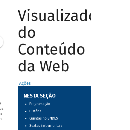
Visualizador
do
Conteúdo
da Web
Ações
NESTA SEÇÃO
a
Programação
os
História
a
o
Quintas no BNDES
Sextas instrumentais