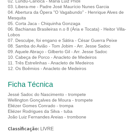
02. Lundu-Carioca - Maria Luiz Prioli
03. Libera-me - Padre José Maurício Nunes Garcia
04. Abertura da Ópera "O Vagabundo" - Henrique Alves de
Mesquita
05. Corta Jaca - Chiquinha Gonzaga
06. Bachianas Brasileiras n.o 8 (Ária e Tocata) - Heitor Villa-
Lobos
07. Desculpe, foi engano e Sátira - César Guerra Peixe
08. Samba do Avião - Tom Jobim - Arr. Jesse Sadoc
09. Aquele Abraço - Gilberto Gil - Arr. Jesse Sadoc
10. Cabeça de Porco - Anacleto de Medeiros
11. Três Estrelinhas - Anacleto de Medeiros
12. Os Boêmios - Anacleto de Medeiros
Ficha Técnica
Jessé Sadoc do Nascimento - trompete
Wellington Gonçalves de Moura - trompete
Eliézer Gomes Conrado - trompa
Eliézer Rodrigues da Silva - tuba
João Luiz Fernandes Areias - trombone
Classificação:
LIVRE