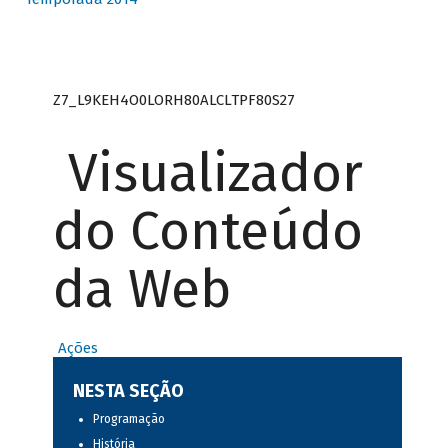
Z7_L9KEH4O0LORH80ALCLTPF80S27
Visualizador
do Conteúdo
da Web
Ações
NESTA SEÇÃO
Programação
História