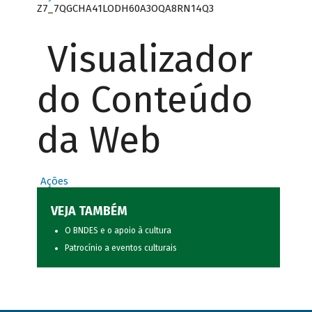
Z7_7QGCHA41LODH60A3OQA8RN14Q3
Visualizador
do Conteúdo
da Web
Ações
VEJA TAMBÉM
O BNDES e o apoio à cultura
Patrocínio a eventos culturais