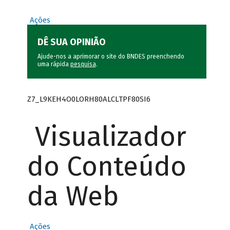
Ações
DÊ SUA OPINIÃO
Ajude-nos a aprimorar o site do BNDES preenchendo
uma rápida
pesquisa
.
Z7_L9KEH4O0LORH80ALCLTPF80SI6
Visualizador
do Conteúdo
da Web
Ações