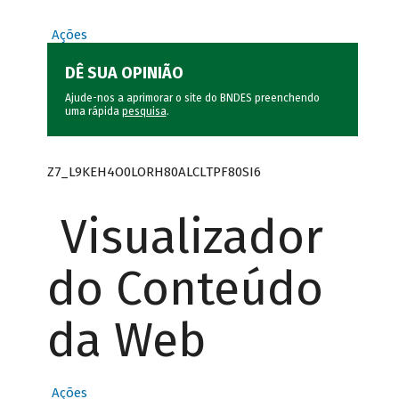
Ações
DÊ SUA OPINIÃO
Ajude-nos a aprimorar o site do BNDES preenchendo
uma rápida
pesquisa
.
Z7_L9KEH4O0LORH80ALCLTPF80SI6
Visualizador
do Conteúdo
da Web
Ações