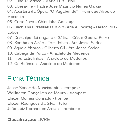
02. Lundu-Carioca - Maria Luiz Prioli
03. Libera-me - Padre José Maurício Nunes Garcia
04. Abertura da Ópera "O Vagabundo" - Henrique Alves de
Mesquita
05. Corta Jaca - Chiquinha Gonzaga
06. Bachianas Brasileiras n.o 8 (Ária e Tocata) - Heitor Villa-
Lobos
07. Desculpe, foi engano e Sátira - César Guerra Peixe
08. Samba do Avião - Tom Jobim - Arr. Jesse Sadoc
09. Aquele Abraço - Gilberto Gil - Arr. Jesse Sadoc
10. Cabeça de Porco - Anacleto de Medeiros
11. Três Estrelinhas - Anacleto de Medeiros
12. Os Boêmios - Anacleto de Medeiros
Ficha Técnica
Jessé Sadoc do Nascimento - trompete
Wellington Gonçalves de Moura - trompete
Eliézer Gomes Conrado - trompa
Eliézer Rodrigues da Silva - tuba
João Luiz Fernandes Areias - trombone
Classificação:
LIVRE