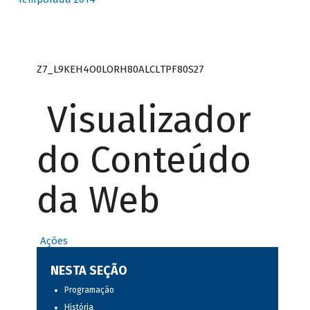
Z7_L9KEH4O0LORH80ALCLTPF80S27
Visualizador
do Conteúdo
da Web
Ações
NESTA SEÇÃO
Programação
História