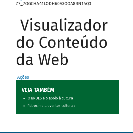
Z7_7QGCHA41LODH60A3OQA8RN14Q3
Visualizador
do Conteúdo
da Web
Ações
VEJA TAMBÉM
O BNDES e o apoio à cultura
Patrocínio a eventos culturais