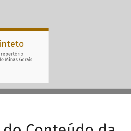
inteto
 repertório
de Minas Gerais
r do Conteúdo da