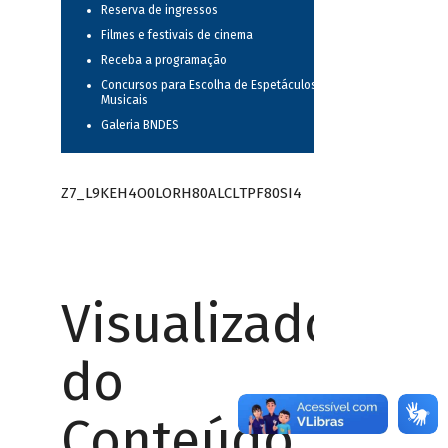
Reserva de ingressos
Filmes e festivais de cinema
Receba a programação
Concursos para Escolha de Espetáculos
Musicais
Galeria BNDES
Z7_L9KEH4O0LORH80ALCLTPF80SI4
Visualizador
do
Conteúdo