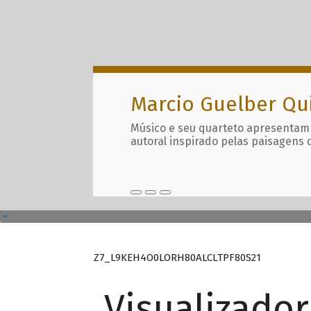
Marcio Guelber Qu
Músico e seu quarteto apresentam
autoral inspirado pelas paisagens 
Z7_L9KEH4O0LORH80ALCLTPF80S21
Visualizado