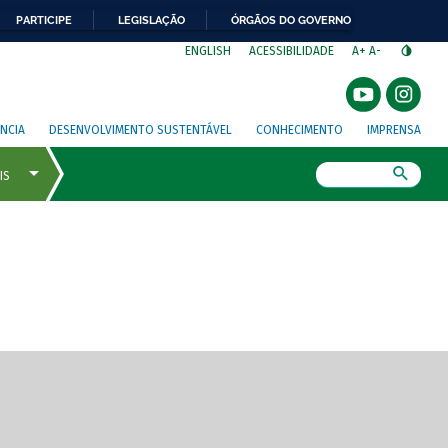
PARTICIPE
LEGISLAÇÃO
ÓRGÃOS DO GOVERNO
⁣
ENGLISH
ACESSIBILIDADE
A+
A-
NCIA
DESENVOLVIMENTO SUSTENTÁVEL
CONHECIMENTO
IMPRENSA
Busca
gem de tela