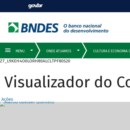
Z7_L9KEH4O0LORH80ALCLTPF80S20
Visualizador do 
Ações
Destaques Prin