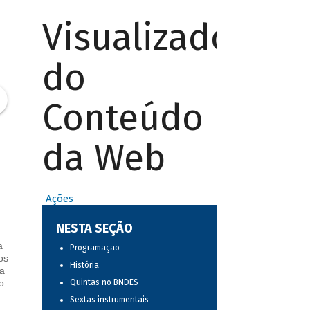
Visualizador
do
Conteúdo
da Web
Ações
NESTA SEÇÃO
a
Programação
os
História
a
o
Quintas no BNDES
Sextas instrumentais