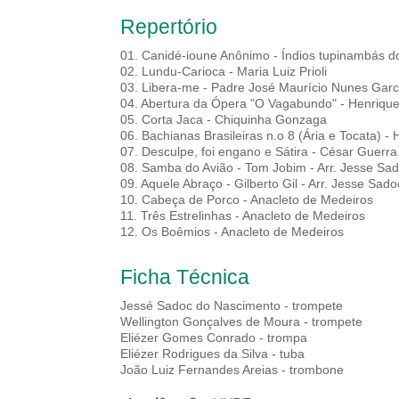
Repertório
01. Canidé-ioune Anônimo - Índios tupinambás do
02. Lundu-Carioca - Maria Luiz Prioli
03. Libera-me - Padre José Maurício Nunes Garc
04. Abertura da Ópera "O Vagabundo" - Henrique
05. Corta Jaca - Chiquinha Gonzaga
06. Bachianas Brasileiras n.o 8 (Ária e Tocata) - H
07. Desculpe, foi engano e Sátira - César Guerra
08. Samba do Avião - Tom Jobim - Arr. Jesse Sa
09. Aquele Abraço - Gilberto Gil - Arr. Jesse Sado
10. Cabeça de Porco - Anacleto de Medeiros
11. Três Estrelinhas - Anacleto de Medeiros
12. Os Boêmios - Anacleto de Medeiros
Ficha Técnica
Jessé Sadoc do Nascimento - trompete
Wellington Gonçalves de Moura - trompete
Eliézer Gomes Conrado - trompa
Eliézer Rodrigues da Silva - tuba
João Luiz Fernandes Areias - trombone