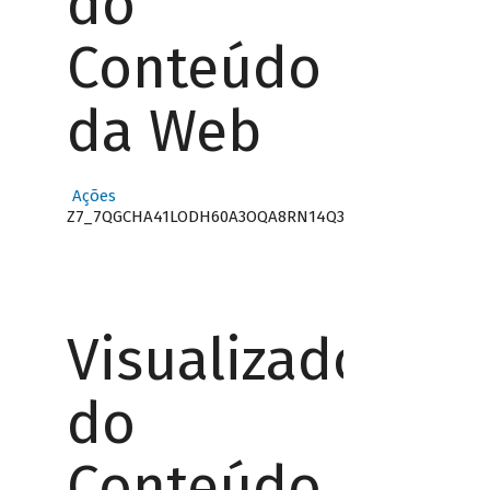
do
Conteúdo
da Web
Ações
Z7_7QGCHA41LODH60A3OQA8RN14Q3
Visualizador
do
Conteúdo