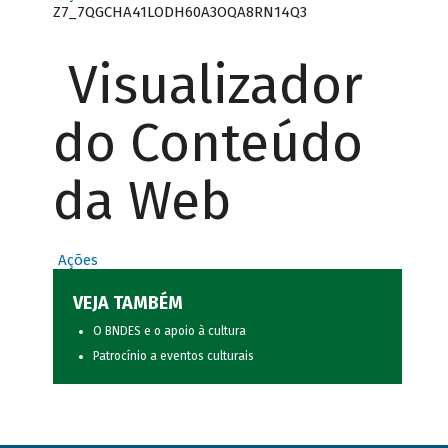
Z7_7QGCHA41LODH60A3OQA8RN14Q3
Visualizador
do Conteúdo
da Web
Ações
VEJA TAMBÉM
O BNDES e o apoio à cultura
Patrocínio a eventos culturais