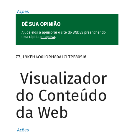
Ações
DÊ SUA OPINIÃO
Ajude-nos a aprimorar o site do BNDES preenchendo
uma rápida
pesquisa
.
Z7_L9KEH4O0LORH80ALCLTPF80SI6
Visualizador
do Conteúdo
da Web
Ações