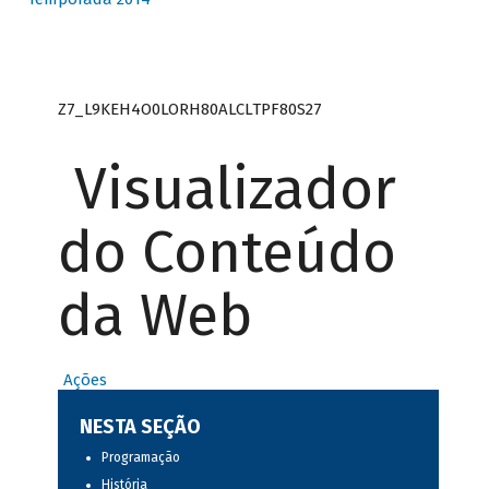
Z7_L9KEH4O0LORH80ALCLTPF80S27
Visualizador
do Conteúdo
da Web
Ações
NESTA SEÇÃO
Programação
História