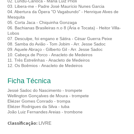
02. Lundu-Carioca - Maria Luiz Prioli
03. Libera-me - Padre José Maurício Nunes Garcia
04. Abertura da Ópera "O Vagabundo" - Henrique Alves de
Mesquita
05. Corta Jaca - Chiquinha Gonzaga
06. Bachianas Brasileiras n.o 8 (Ária e Tocata) - Heitor Villa-
Lobos
07. Desculpe, foi engano e Sátira - César Guerra Peixe
08. Samba do Avião - Tom Jobim - Arr. Jesse Sadoc
09. Aquele Abraço - Gilberto Gil - Arr. Jesse Sadoc
10. Cabeça de Porco - Anacleto de Medeiros
11. Três Estrelinhas - Anacleto de Medeiros
12. Os Boêmios - Anacleto de Medeiros
Ficha Técnica
Jessé Sadoc do Nascimento - trompete
Wellington Gonçalves de Moura - trompete
Eliézer Gomes Conrado - trompa
Eliézer Rodrigues da Silva - tuba
João Luiz Fernandes Areias - trombone
Classificação:
LIVRE