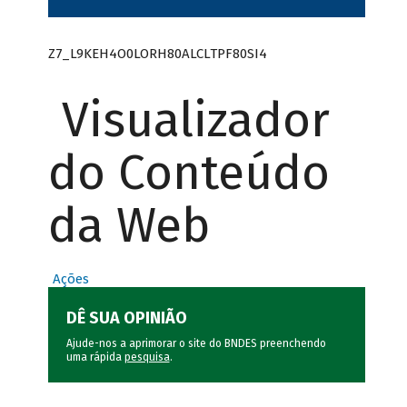
Z7_L9KEH4O0LORH80ALCLTPF80SI4
Visualizador
do Conteúdo
da Web
Ações
DÊ SUA OPINIÃO
Ajude-nos a aprimorar o site do BNDES preenchendo
uma rápida
pesquisa
.