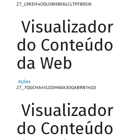
Z7_L9KEH4O0LORH80ALCLTPF80SI6
Visualizador
do Conteúdo
da Web
Ações
Z7_7QGCHA41LODH60A3OQA8RN14Q3
Visualizador
do Conteúdo