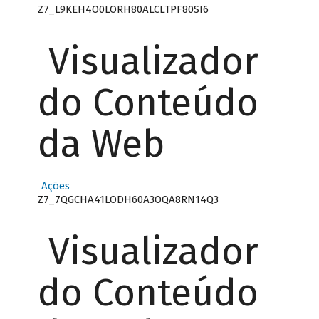
Z7_L9KEH4O0LORH80ALCLTPF80SI6
Visualizador
do Conteúdo
da Web
Ações
Z7_7QGCHA41LODH60A3OQA8RN14Q3
Visualizador
do Conteúdo