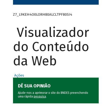
Z7_L9KEH4O0LORH80ALCLTPF80SI4
Visualizador
do Conteúdo
da Web
Ações
DÊ SUA OPINIÃO
Ajude-nos a aprimorar o site do BNDES preenchendo
uma rápida
pesquisa
.