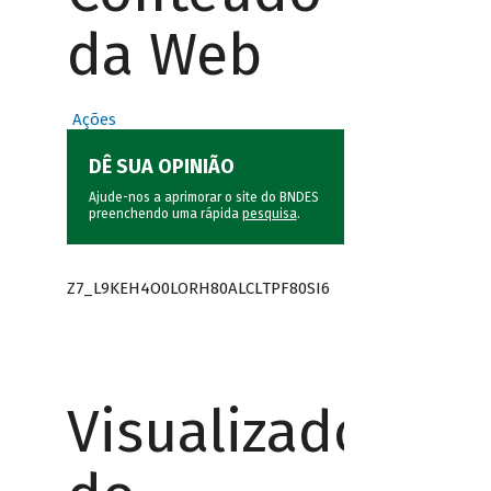
da Web
Ações
DÊ SUA OPINIÃO
Ajude-nos a aprimorar o site do BNDES
preenchendo uma rápida
pesquisa
.
Z7_L9KEH4O0LORH80ALCLTPF80SI6
Visualizador