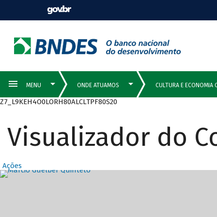
Z7_L9KEH4O0LORH80ALCLTPF80S20
Visualizador do 
Ações
Destaques Prin