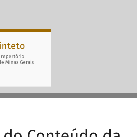
inteto
 repertório
de Minas Gerais
r do Conteúdo da