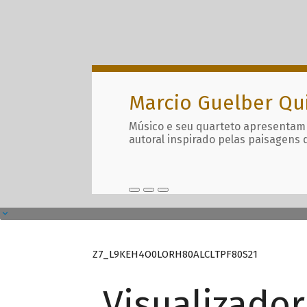
Marcio Guelber Qu
Músico e seu quarteto apresentam
autoral inspirado pelas paisagens 
Z7_L9KEH4O0LORH80ALCLTPF80S21
Visualizado