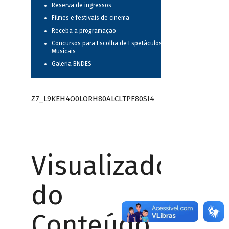
Reserva de ingressos
Filmes e festivais de cinema
Receba a programação
Concursos para Escolha de Espetáculos
Musicais
Galeria BNDES
Z7_L9KEH4O0LORH80ALCLTPF80SI4
Visualizador
do
Conteúdo