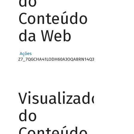
do
Conteúdo
da Web
Ações
Z7_7QGCHA41LODH60A3OQA8RN14Q3
Visualizador
do
Conteúdo