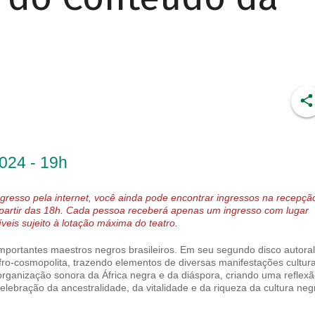
2024 - 19h
gresso pela internet, você ainda pode encontrar ingressos na recepçã
 partir das 18h. Cada pessoa receberá apenas um ingresso com lugar
eis sujeito à lotação máxima do teatro.
portantes maestros negros brasileiros. Em seu segundo disco autoral
fro-cosmopolita, trazendo elementos de diversas manifestações cultura
rganização sonora da África negra e da diáspora, criando uma reflexã
celebração da ancestralidade, da vitalidade e da riqueza da cultura neg