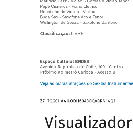
Maurício Pazz - Violão 6 Cordas e Violão Tenor
Pepe Cisneros - Piano Elétrico
Renatinho do Violino - Violino
Buga Sax - Saxofone Alto e Tenor
Wellington de Souza - Saxofone Barítono
Classificação:
LIVRE
Espaço Cultural BNDES
Avenida República do Chile, 100 - Centro
Próximo ao metrô Carioca - Acesso B
Veja as outras atrações do Sextas Instrumentai
Z7_7QGCHA41LODH60A3OQA8RN14Q1
Visualizado