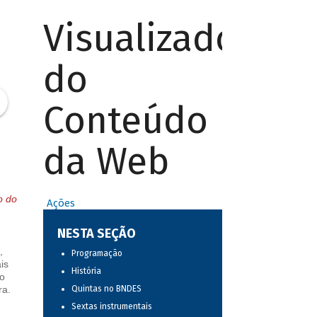
Visualizador
do
Conteúdo
da Web
o do
Ações
NESTA SEÇÃO
,
Programação
is
História
o
ra.
Quintas no BNDES
Sextas instrumentais