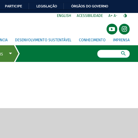
PARTICIPE
LEGISLAÇÃO
ÓRGÃOS DO GOVERNO
⁣
ENGLISH
ACESSIBILIDADE
A+
A-
NCIA
DESENVOLVIMENTO SUSTENTÁVEL
CONHECIMENTO
IMPRENSA
Busca
gem de tela