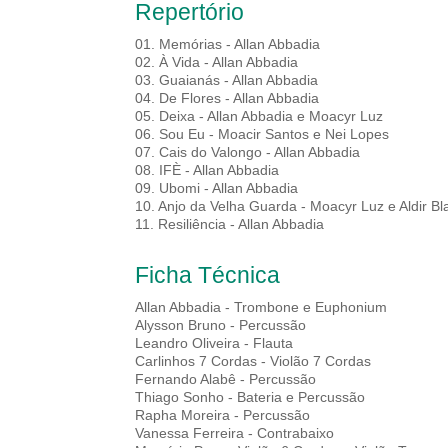
Repertório
01. Memórias - Allan Abbadia
02. À Vida - Allan Abbadia
03. Guaianás - Allan Abbadia
04. De Flores - Allan Abbadia
05. Deixa - Allan Abbadia e Moacyr Luz
06. Sou Eu - Moacir Santos e Nei Lopes
07. Cais do Valongo - Allan Abbadia
08. IFÈ - Allan Abbadia
09. Ubomi - Allan Abbadia
10. Anjo da Velha Guarda - Moacyr Luz e Aldir Bl
11. Resiliência - Allan Abbadia
Ficha Técnica
Allan Abbadia - Trombone e Euphonium
Alysson Bruno - Percussão
Leandro Oliveira - Flauta
Carlinhos 7 Cordas - Violão 7 Cordas
Fernando Alabê - Percussão
Thiago Sonho - Bateria e Percussão
Rapha Moreira - Percussão
Vanessa Ferreira - Contrabaixo