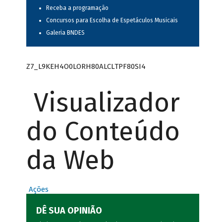
Receba a programação
Concursos para Escolha de Espetáculos Musicais
Galeria BNDES
Z7_L9KEH4O0LORH80ALCLTPF80SI4
Visualizador
do Conteúdo
da Web
Ações
DÊ SUA OPINIÃO