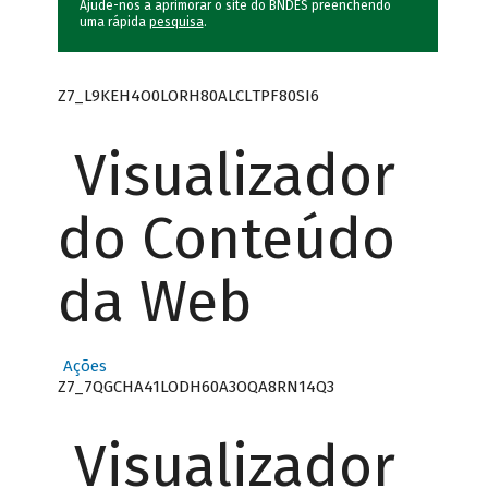
Ajude-nos a aprimorar o site do BNDES preenchendo
uma rápida
pesquisa
.
Z7_L9KEH4O0LORH80ALCLTPF80SI6
Visualizador
do Conteúdo
da Web
Ações
Z7_7QGCHA41LODH60A3OQA8RN14Q3
Visualizador