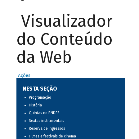
Visualizador
do Conteúdo
da Web
Ações
NESTA SEÇÃO
Programação
História
Quintas no BNDES
Sextas instrumentais
Reserva de ingressos
Filmes e festivais de cinema