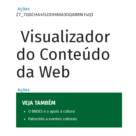
Ações
Z7_7QGCHA41LODH60A3OQA8RN14Q3
Visualizador
do Conteúdo
da Web
Ações
VEJA TAMBÉM
O BNDES e o apoio à cultura
Patrocínio a eventos culturais