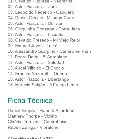
01. Osvaldo Pugliese - Negracha
02. Astor Piazzolla - Zum
03. Leopoldo Federico - Cabulero
04. Daniel Grajew - Milonga Cuera
05. Astor Piazzolla - Oblivion
06. Chiquinha Gonzaga - Corta-Jaca
07. Astor Piazzolla - Escualo
08. Osvaldo Fresedo - Mi Viejo Reloj
09. Manuel Jovés - Loca!
10. Alessandro Scarpino - Canaro en Paris
11. Pedro Datta - El Aeroplano
12. Astor Piazzolla - Soledad
13. Angel Villoldo - El Choclo
14. Ernesto Nazareth - Odeon
15. Astor Piazzolla - Libertango
16. Horacio Salgán - A Fuego Lento
Ficha Técnica
Daniel Grajew - Piano & Acordeão
Matthew Thorpe - Violino
Claúdio Torezan - Contrabaixo
Rubén Zúñiga - Vibrafone
LIVRE