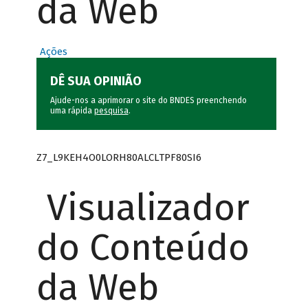
da Web
Ações
DÊ SUA OPINIÃO
Ajude-nos a aprimorar o site do BNDES preenchendo
uma rápida
pesquisa
.
Z7_L9KEH4O0LORH80ALCLTPF80SI6
Visualizador
do Conteúdo
da Web