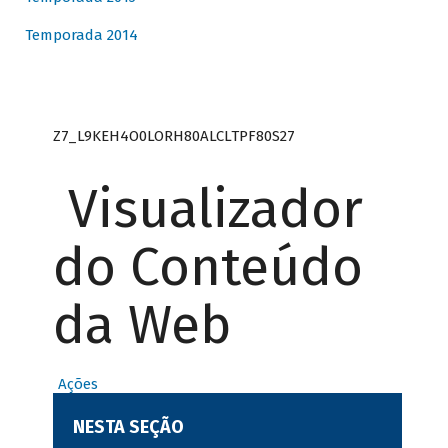
Temporada 2014
Z7_L9KEH4O0LORH80ALCLTPF80S27
Visualizador
do Conteúdo
da Web
Ações
NESTA SEÇÃO