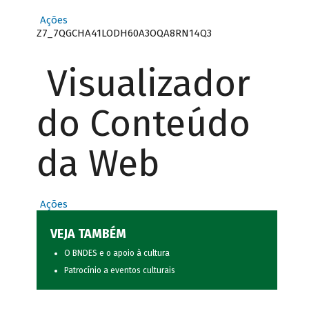
Ações
Z7_7QGCHA41LODH60A3OQA8RN14Q3
Visualizador
do Conteúdo
da Web
Ações
VEJA TAMBÉM
O BNDES e o apoio à cultura
Patrocínio a eventos culturais