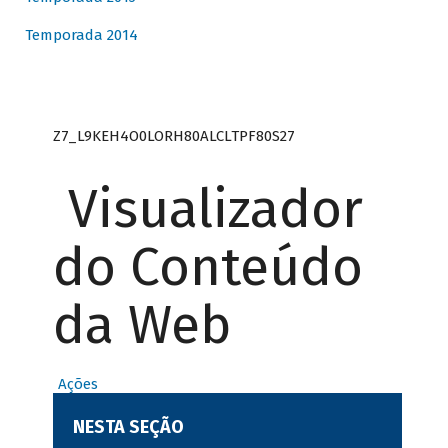
Temporada 2014
Z7_L9KEH4O0LORH80ALCLTPF80S27
Visualizador
do Conteúdo
da Web
Ações
NESTA SEÇÃO