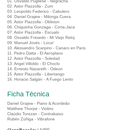
01. Osvaldo Pugliese - Negracha
02. Astor Piazzolla - Zum
03. Leopoldo Federico - Cabulero
04. Daniel Grajew - Milonga Cuera
05. Astor Piazzolla - Oblivion
06. Chiquinha Gonzaga - Corta-Jaca
07. Astor Piazzolla - Escualo
08. Osvaldo Fresedo - Mi Viejo Reloj
09. Manuel Jovés - Loca!
10. Alessandro Scarpino - Canaro en Paris
11. Pedro Datta - El Aeroplano
12. Astor Piazzolla - Soledad
13. Angel Villoldo - El Choclo
14. Ernesto Nazareth - Odeon
15. Astor Piazzolla - Libertango
16. Horacio Salgán - A Fuego Lento
Ficha Técnica
Daniel Grajew - Piano & Acordeão
Matthew Thorpe - Violino
Claúdio Torezan - Contrabaixo
Rubén Zúñiga - Vibrafone
LIVRE