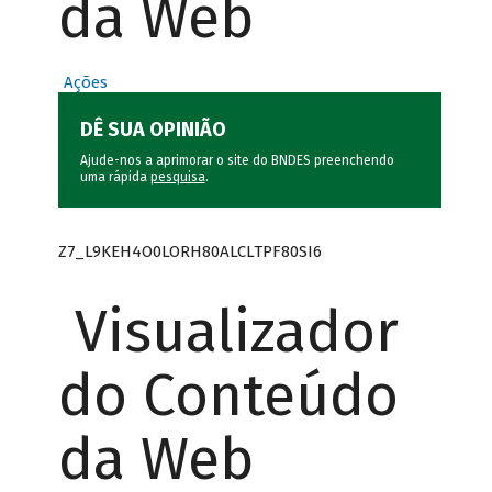
da Web
Ações
DÊ SUA OPINIÃO
Ajude-nos a aprimorar o site do BNDES preenchendo
uma rápida
pesquisa
.
Z7_L9KEH4O0LORH80ALCLTPF80SI6
Visualizador
do Conteúdo
da Web