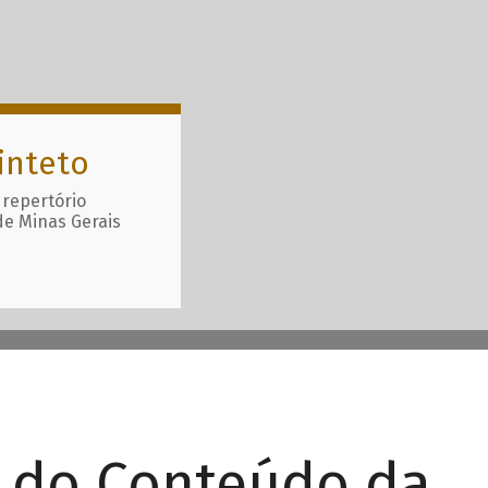
inteto
 repertório
de Minas Gerais
r do Conteúdo da