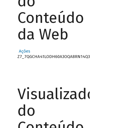
do
Conteúdo
da Web
Ações
Z7_7QGCHA41LODH60A3OQA8RN14Q3
Visualizador
do
Conteúdo