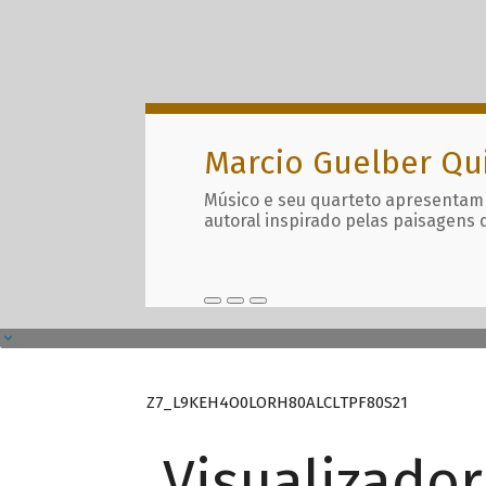
Marcio Guelber Qu
Músico e seu quarteto apresentam
autoral inspirado pelas paisagens 
Z7_L9KEH4O0LORH80ALCLTPF80S21
Visualizado