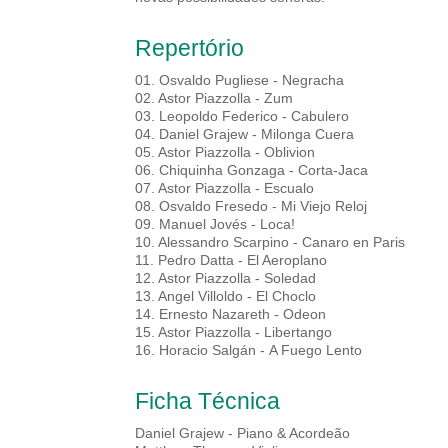
Repertório
01. Osvaldo Pugliese - Negracha
02. Astor Piazzolla - Zum
03. Leopoldo Federico - Cabulero
04. Daniel Grajew - Milonga Cuera
05. Astor Piazzolla - Oblivion
06. Chiquinha Gonzaga - Corta-Jaca
07. Astor Piazzolla - Escualo
08. Osvaldo Fresedo - Mi Viejo Reloj
09. Manuel Jovés - Loca!
10. Alessandro Scarpino - Canaro en Paris
11. Pedro Datta - El Aeroplano
12. Astor Piazzolla - Soledad
13. Angel Villoldo - El Choclo
14. Ernesto Nazareth - Odeon
15. Astor Piazzolla - Libertango
16. Horacio Salgán - A Fuego Lento
Ficha Técnica
Daniel Grajew - Piano & Acordeão