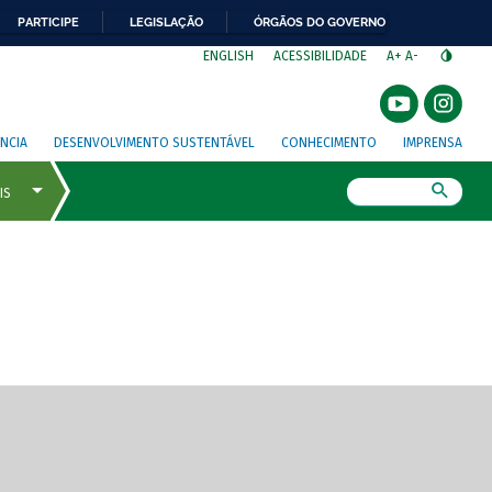
PARTICIPE
LEGISLAÇÃO
ÓRGÃOS DO GOVERNO
⁣
ENGLISH
ACESSIBILIDADE
A+
A-
NCIA
DESENVOLVIMENTO SUSTENTÁVEL
CONHECIMENTO
IMPRENSA
Busca
gem de tela