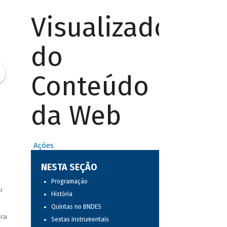
Visualizador
do
Conteúdo
da Web
Ações
NESTA SEÇÃO
Programação
u
História
Quintas no BNDES
ora
Sextas instrumentais