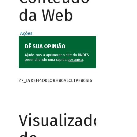
da Web
Ações
DÊ SUA OPINIÃO
Ajude-nos a aprimorar o site do BNDES
preenchendo uma rápida
pesquisa
.
Z7_L9KEH4O0LORH80ALCLTPF80SI6
Visualizador