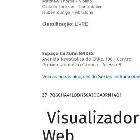
Matthew Thorpe - Violino
Claúdio Torezan - Contrabaixo
Rubén Zúñiga - Vibrafone
Classificação:
LIVRE
Espaço Cultural BNDES
Avenida Revpública do Chile, 100 - Centro
Próximo ao metrô Carioca - Acesso B
Veja as outras atrações do Sextas Instrumentai
Z7_7QGCHA41LODH60A3OQA8RN14Q1
Visualizado
Web