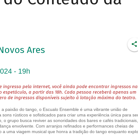
Novos Ares
2024 - 19h
 ingresso pela internet, você ainda pode encontrar ingressos na
o espetáculo, a partir das 18h. Cada pessoa receberá apenas um
o de ingressos disponíveis sujeito à lotação máxima do teatro.
a paixão do tango, o Escualo Ensemble é uma vibrante união de
 sons rústicos e sofisticados para criar uma experiência única para se
o, o grupo busca reviver as sonoridades dos bares e cafés tradicionais,
dança envolvente. Com arranjos refinados e performances cheias de
o a uma viagem musical que honra a tradição do tango enquanto expl