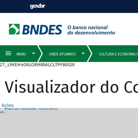
Z7_L9KEH4O0LORH80ALCLTPF80S20
Visualizador do 
Ações
Destaques Prin