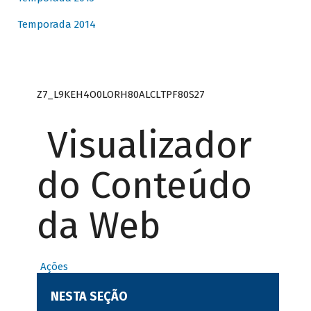
Temporada 2014
Z7_L9KEH4O0LORH80ALCLTPF80S27
Visualizador
do Conteúdo
da Web
Ações
NESTA SEÇÃO