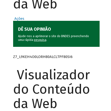
da Web
Ações
DÊ SUA OPINIÃO
Ajude-nos a aprimorar o site do BNDES preenchendo
uma rápida
pesquisa
.
Z7_L9KEH4O0LORH80ALCLTPF80SI6
Visualizador
do Conteúdo
da Web