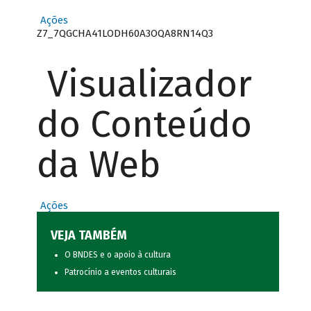
Ações
Z7_7QGCHA41LODH60A3OQA8RN14Q3
Visualizador
do Conteúdo
da Web
Ações
VEJA TAMBÉM
O BNDES e o apoio à cultura
Patrocínio a eventos culturais