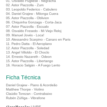
01. Osvaldo Pugliese - Negracha
02. Astor Piazzolla - Zum
03. Leopoldo Federico - Cabulero
04. Daniel Grajew - Milonga Cuera
05. Astor Piazzolla - Oblivion
06. Chiquinha Gonzaga - Corta-Jaca
07. Astor Piazzolla - Escualo
08. Osvaldo Fresedo - Mi Viejo Reloj
09. Manuel Jovés - Loca!
10. Alessandro Scarpino - Canaro en Paris
11. Pedro Datta - El Aeroplano
12. Astor Piazzolla - Soledad
13. Angel Villoldo - El Choclo
14. Ernesto Nazareth - Odeon
15. Astor Piazzolla - Libertango
16. Horacio Salgán - A Fuego Lento
Ficha Técnica
Daniel Grajew - Piano & Acordeão
Matthew Thorpe - Violino
Claúdio Torezan - Contrabaixo
Rubén Zúñiga - Vibrafone
LIVRE