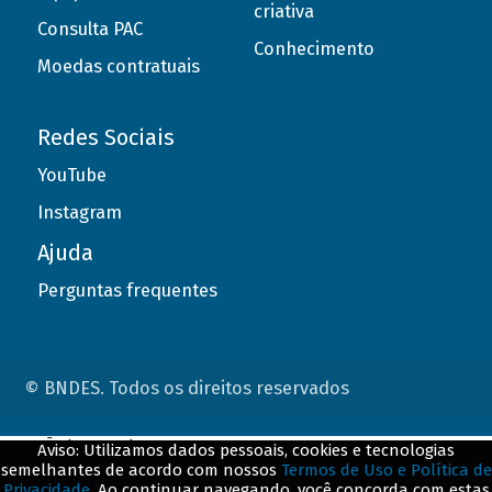
criativa
Consulta PAC
Conhecimento
Moedas contratuais
Redes Sociais
YouTube
Instagram
Ajuda
Perguntas frequentes
© BNDES. Todos os direitos reservados
ConteÃºdo complementar
Aviso: Utilizamos dados pessoais, cookies e tecnologias
semelhantes de acordo com nossos
Termos de Uso e Política de
${title}
${badge}
Privacidade
. Ao continuar navegando, você concorda com estas