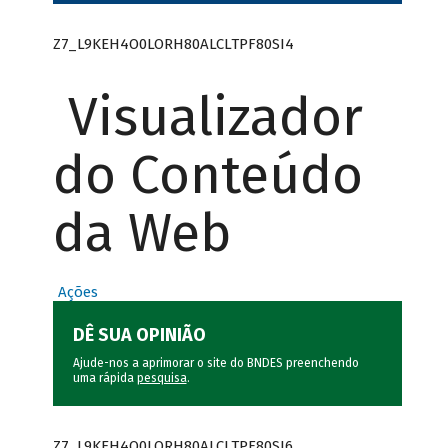
Z7_L9KEH4O0LORH80ALCLTPF80SI4
Visualizador
do Conteúdo
da Web
Ações
DÊ SUA OPINIÃO
Ajude-nos a aprimorar o site do BNDES preenchendo
uma rápida
pesquisa
.
Z7_L9KEH4O0LORH80ALCLTPF80SI6