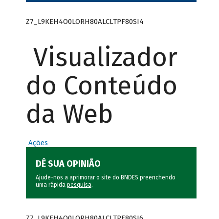
Z7_L9KEH4O0LORH80ALCLTPF80SI4
Visualizador
do Conteúdo
da Web
Ações
DÊ SUA OPINIÃO
Ajude-nos a aprimorar o site do BNDES preenchendo
uma rápida
pesquisa
.
Z7_L9KEH4O0LORH80ALCLTPF80SI6