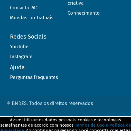
criativa
Consulta PAC
Conhecimento
Moedas contratuais
Redes Sociais
YouTube
Instagram
Ajuda
Perguntas frequentes
© BNDES. Todos os direitos reservados
ConteÃºdo complementar
Aviso: Utilizamos dados pessoais, cookies e tecnologias
semelhantes de acordo com nossos
Termos de Uso e Política de
${title}
${badge}
Privacidade
. Ao continuar navegando, você concorda com estas