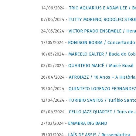
14/06/2024 -
TRIO AQUARIUS E ADAM LEE / Bela
07/06/2024 -
TUTTY MORENO, RODOLFO STROET
24/05/2024 -
VICTOR PRADO ENSEMBLE / Hera
17/05/2024 -
RONISON BORBA / Concertando –
10/05/2024 -
MARCELO GALTER / Bacia do Cob
03/05/2024 -
QUARTETO MAICÉ / Maicé Brasil
26/04/2024 -
AFROJAZZ / 10 Anos – A História
19/04/2024 -
QUINTETO LORENZO FERNANDEZ /
12/04/2024 -
TURÍBIO SANTOS / Turíbio Sant
05/04/2024 -
CELLO JAZZ QUARTET / Tons de 
27/03/2024 -
EMMBRA BIG BAND
15/03/2024 -
LAÍS DE ASSIS / Ressemântica