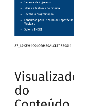
Reserva de ingressos
Filmes e festivais de cinema
Receba a programação
Concursos para Escolha de Espetáculos
Musicais
Galeria BNDES
Z7_L9KEH4O0LORH80ALCLTPF80SI4
Visualizador
do
Conteúdo