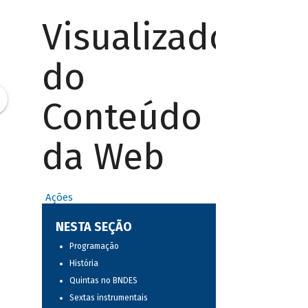
Visualizador
do
Conteúdo
da Web
Ações
NESTA SEÇÃO
Programação
História
Quintas no BNDES
Sextas instrumentais