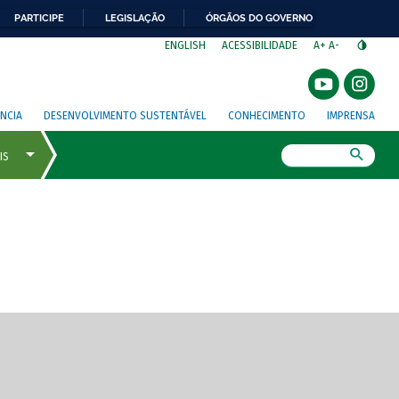
PARTICIPE
LEGISLAÇÃO
ÓRGÃOS DO GOVERNO
⁣
ENGLISH
ACESSIBILIDADE
A+
A-
NCIA
DESENVOLVIMENTO SUSTENTÁVEL
CONHECIMENTO
IMPRENSA
Busca
gem de tela