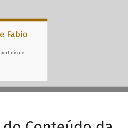
e Fabio
epertório de
r do Conteúdo da