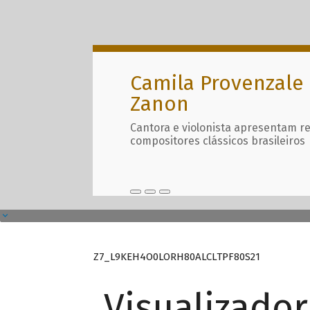
Camila Provenzale 
Zanon
Cantora e violonista apresentam r
compositores clássicos brasileiros
Z7_L9KEH4O0LORH80ALCLTPF80S21
Visualizado