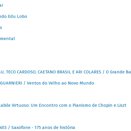
ar
ndo Edu Lobo
s
umental
, TECO CARDOSO, CAETANO BRASIL E ARI COLARES / O Grande Ba
GUARNIERI / Ventos do Velho ao Novo Mundo
abile Virtuoso: Um Encontro com o Pianismo de Chopin e Liszt
ES / Saxofone - 175 anos de história