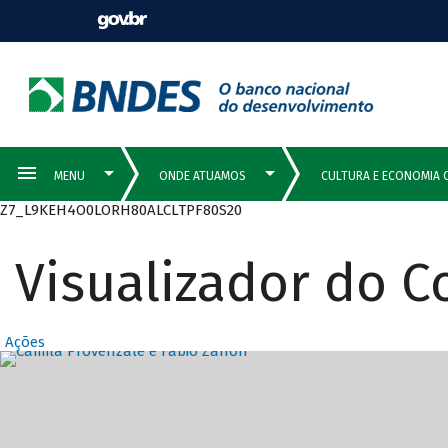
Z7_L9KEH4O0LORH80ALCLTPF80S20
Visualizador do 
Ações
Destaques Prin