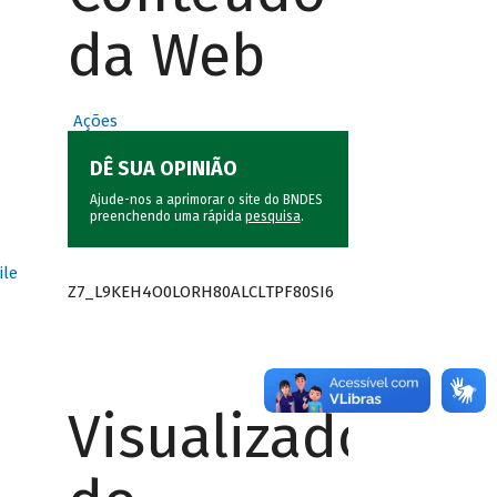
da Web
Ações
DÊ SUA OPINIÃO
Ajude-nos a aprimorar o site do BNDES
preenchendo uma rápida
pesquisa
.
ile
Z7_L9KEH4O0LORH80ALCLTPF80SI6
Visualizador