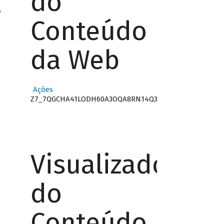
do
"
Conteúdo
da Web
Ações
Z7_7QGCHA41LODH60A3OQA8RN14Q3
Visualizador
do
Conteúdo