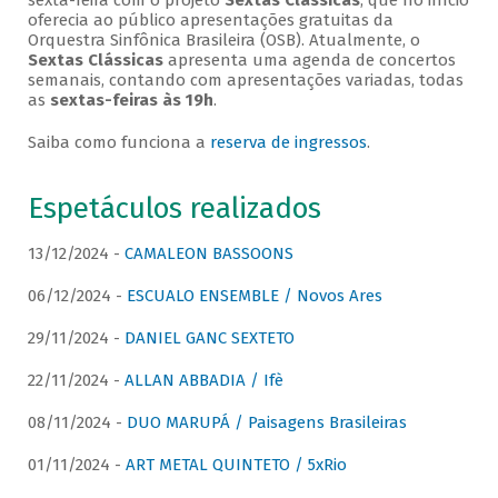
sexta-feira com o projeto
Sextas Clássicas
, que no início
oferecia ao público apresentações gratuitas da
Orquestra Sinfônica Brasileira (OSB). Atualmente, o
Sextas Clássicas
apresenta uma agenda de concertos
semanais, contando com apresentações variadas, todas
as
sextas-feiras às 19h
.
Saiba como funciona a
reserva de ingressos
.
Espetáculos realizados
13/12/2024 -
CAMALEON BASSOONS
06/12/2024 -
ESCUALO ENSEMBLE / Novos Ares
29/11/2024 -
DANIEL GANC SEXTETO
22/11/2024 -
ALLAN ABBADIA / Ifè
08/11/2024 -
DUO MARUPÁ / Paisagens Brasileiras
01/11/2024 -
ART METAL QUINTETO / 5xRio