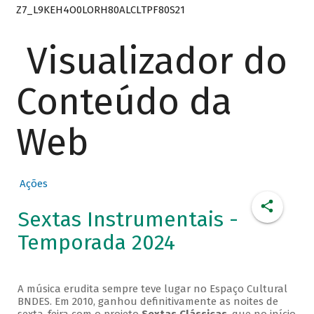
Z7_L9KEH4O0LORH80ALCLTPF80S21
Visualizador do
Conteúdo da
Web
Ações
Sextas Instrumentais -
Temporada 2024
A música erudita sempre teve lugar no Espaço Cultural
BNDES. Em 2010, ganhou definitivamente as noites de