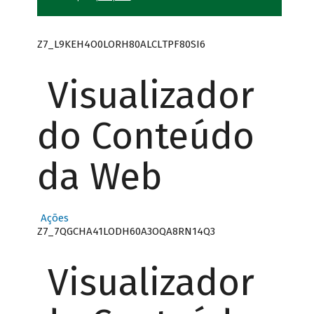
Z7_L9KEH4O0LORH80ALCLTPF80SI6
Visualizador
do Conteúdo
da Web
Ações
Z7_7QGCHA41LODH60A3OQA8RN14Q3
Visualizador