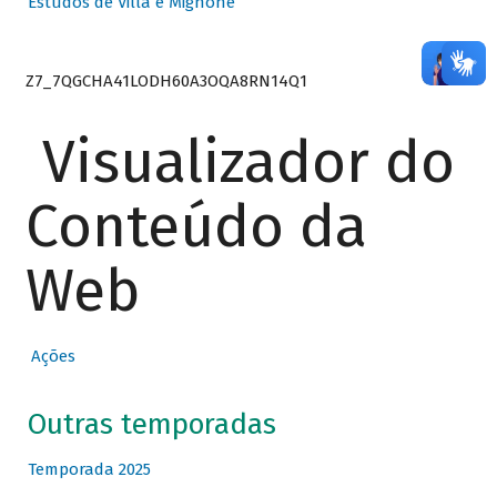
Estudos de Villa e Mignone
Z7_7QGCHA41LODH60A3OQA8RN14Q1
Visualizador do
Conteúdo da
Web
Ações
Outras temporadas
Temporada 2025