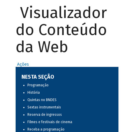
Visualizador
do Conteúdo
da Web
Ações
NESTA SEÇÃO
Programação
História
Quintas no BNDES
Sextas instrumentais
Reserva de ingressos
Filmes e festivais de cinema
Receba a programação