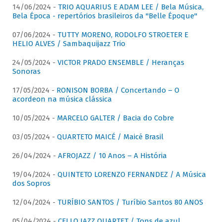
14/06/2024 -
TRIO AQUARIUS E ADAM LEE / Bela Música,
Bela Época - repertórios brasileiros da "Belle Époque"
07/06/2024 -
TUTTY MORENO, RODOLFO STROETER E
HELIO ALVES / Sambaquijazz Trio
24/05/2024 -
VICTOR PRADO ENSEMBLE / Heranças
Sonoras
17/05/2024 -
RONISON BORBA / Concertando – O
acordeon na música clássica
10/05/2024 -
MARCELO GALTER / Bacia do Cobre
03/05/2024 -
QUARTETO MAICÉ / Maicé Brasil
26/04/2024 -
AFROJAZZ / 10 Anos – A História
19/04/2024 -
QUINTETO LORENZO FERNANDEZ / A Música
dos Sopros
12/04/2024 -
TURÍBIO SANTOS / Turíbio Santos 80 ANOS
05/04/2024 -
CELLO JAZZ QUARTET / Tons de azul