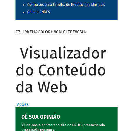
Concursos para Escolha de Espetáculos Musicais
Galeria BNDES
Z7_L9KEH4O0LORH80ALCLTPF80SI4
Visualizador
do Conteúdo
da Web
Ações
DÊ SUA OPINIÃO
Ajude-nos a aprimorar o site do BNDES preenchendo
uma rápida
pesquisa
.