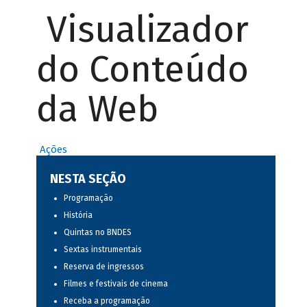
Visualizador
do Conteúdo
da Web
Ações
NESTA SEÇÃO
Programação
História
Quintas no BNDES
Sextas instrumentais
Reserva de ingressos
Filmes e festivais de cinema
Receba a programação