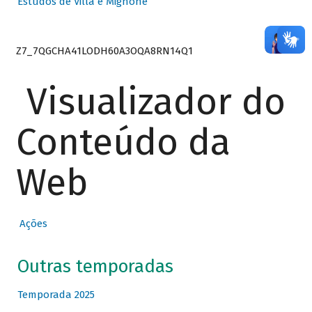
Estudos de Villa e Mignone
Z7_7QGCHA41LODH60A3OQA8RN14Q1
Visualizador do
Conteúdo da
Web
Ações
Outras temporadas
Temporada 2025