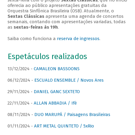
sexta-feira com o projeto
Sextas Clássicas
, que no início
oferecia ao público apresentações gratuitas da
Orquestra Sinfônica Brasileira (OSB). Atualmente, o
Sextas Clássicas
apresenta uma agenda de concertos
semanais, contando com apresentações variadas, todas
as
sextas-feiras às 19h
.
Saiba como funciona a
reserva de ingressos
.
Espetáculos realizados
13/12/2024 -
CAMALEON BASSOONS
06/12/2024 -
ESCUALO ENSEMBLE / Novos Ares
29/11/2024 -
DANIEL GANC SEXTETO
22/11/2024 -
ALLAN ABBADIA / Ifè
08/11/2024 -
DUO MARUPÁ / Paisagens Brasileiras
01/11/2024 -
ART METAL QUINTETO / 5xRio