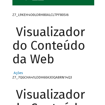
Z7_L9KEH4O0LORH80ALCLTPF80SI6
Visualizador
do Conteúdo
da Web
Ações
Z7_7QGCHA41LODH60A3OQA8RN14Q3
Visualizador