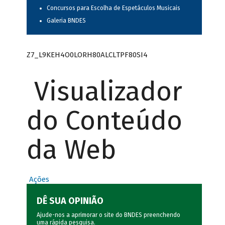
Concursos para Escolha de Espetáculos Musicais
Galeria BNDES
Z7_L9KEH4O0LORH80ALCLTPF80SI4
Visualizador
do Conteúdo
da Web
Ações
DÊ SUA OPINIÃO
Ajude-nos a aprimorar o site do BNDES preenchendo
uma rápida
pesquisa
.