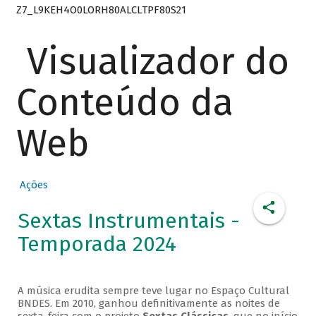
Z7_L9KEH4O0LORH80ALCLTPF80S21
Visualizador do
Conteúdo da
Web
Ações
Sextas Instrumentais -
Temporada 2024
A música erudita sempre teve lugar no Espaço Cultural
BNDES. Em 2010, ganhou definitivamente as noites de