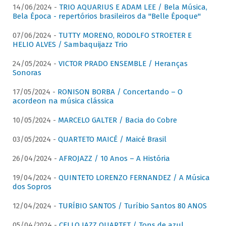
14/06/2024 -
TRIO AQUARIUS E ADAM LEE / Bela Música,
Bela Época - repertórios brasileiros da "Belle Époque"
07/06/2024 -
TUTTY MORENO, RODOLFO STROETER E
HELIO ALVES / Sambaquijazz Trio
24/05/2024 -
VICTOR PRADO ENSEMBLE / Heranças
Sonoras
17/05/2024 -
RONISON BORBA / Concertando – O
acordeon na música clássica
10/05/2024 -
MARCELO GALTER / Bacia do Cobre
03/05/2024 -
QUARTETO MAICÉ / Maicé Brasil
26/04/2024 -
AFROJAZZ / 10 Anos – A História
19/04/2024 -
QUINTETO LORENZO FERNANDEZ / A Música
dos Sopros
12/04/2024 -
TURÍBIO SANTOS / Turíbio Santos 80 ANOS
05/04/2024 -
CELLO JAZZ QUARTET / Tons de azul