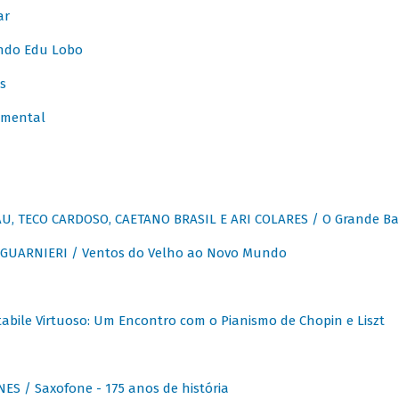
ar
ndo Edu Lobo
s
umental
, TECO CARDOSO, CAETANO BRASIL E ARI COLARES / O Grande Ba
GUARNIERI / Ventos do Velho ao Novo Mundo
abile Virtuoso: Um Encontro com o Pianismo de Chopin e Liszt
ES / Saxofone - 175 anos de história