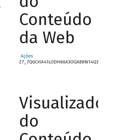
do
"
Conteúdo
da Web
Ações
Z7_7QGCHA41LODH60A3OQA8RN14Q3
Visualizador
do
Conteúdo