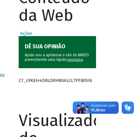
da Web
Ações
DÊ SUA OPINIÃO
Ajude-nos a aprimorar o site do BNDES
preenchendo uma rápida
pesquisa
.
ile
Z7_L9KEH4O0LORH80ALCLTPF80SI6
Visualizador