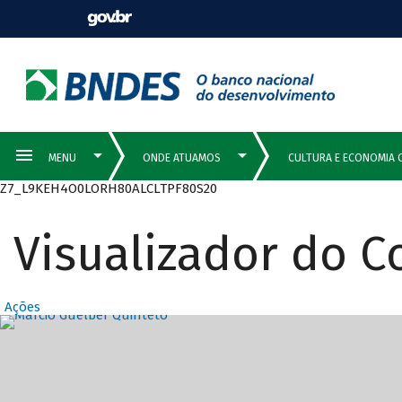
Z7_L9KEH4O0LORH80ALCLTPF80S20
Visualizador do 
Ações
Destaques Prin