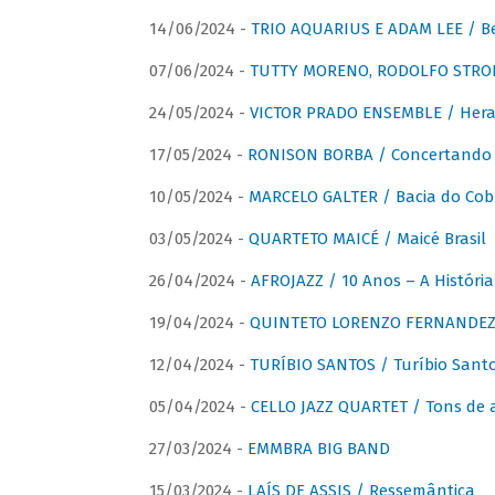
14/06/2024 -
TRIO AQUARIUS E ADAM LEE / Bela
07/06/2024 -
TUTTY MORENO, RODOLFO STROET
24/05/2024 -
VICTOR PRADO ENSEMBLE / Hera
17/05/2024 -
RONISON BORBA / Concertando –
10/05/2024 -
MARCELO GALTER / Bacia do Cob
03/05/2024 -
QUARTETO MAICÉ / Maicé Brasil
26/04/2024 -
AFROJAZZ / 10 Anos – A História
19/04/2024 -
QUINTETO LORENZO FERNANDEZ /
12/04/2024 -
TURÍBIO SANTOS / Turíbio Sant
05/04/2024 -
CELLO JAZZ QUARTET / Tons de 
27/03/2024 -
EMMBRA BIG BAND
15/03/2024 -
LAÍS DE ASSIS / Ressemântica