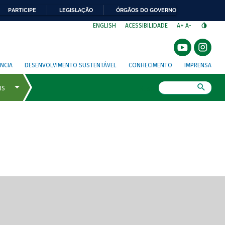
PARTICIPE
LEGISLAÇÃO
ÓRGÃOS DO GOVERNO
⁣
ENGLISH
ACESSIBILIDADE
A+
A-
NCIA
DESENVOLVIMENTO SUSTENTÁVEL
CONHECIMENTO
IMPRENSA
Busca
gem de tela