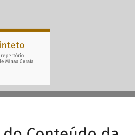
inteto
 repertório
de Minas Gerais
r do Conteúdo da