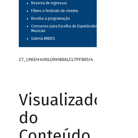
Reserva de ingressos
Filmes e festivais de cinema
Receba a programação
Concursos para Escolha de Espetáculos
Musicais
Galeria BNDES
Z7_L9KEH4O0LORH80ALCLTPF80SI4
Visualizador
do
Conteúdo