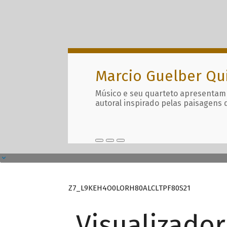
Marcio Guelber Qu
Músico e seu quarteto apresentam
autoral inspirado pelas paisagens 
Z7_L9KEH4O0LORH80ALCLTPF80S21
Visualizado