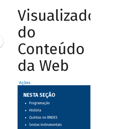
Visualizador
do
Conteúdo
da Web
Ações
NESTA SEÇÃO
Programação
História
Quintas no BNDES
Sextas instrumentais