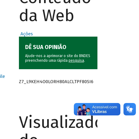
da Web
Ações
DÊ SUA OPINIÃO
Ajude-nos a aprimorar o site do BNDES
preenchendo uma rápida
pesquisa
.
ile
Z7_L9KEH4O0LORH80ALCLTPF80SI6
Visualizador