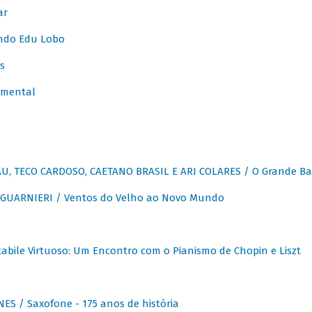
ar
ndo Edu Lobo
s
umental
, TECO CARDOSO, CAETANO BRASIL E ARI COLARES / O Grande Ba
GUARNIERI / Ventos do Velho ao Novo Mundo
abile Virtuoso: Um Encontro com o Pianismo de Chopin e Liszt
ES / Saxofone - 175 anos de história