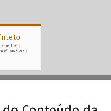
inteto
 repertório
de Minas Gerais
r do Conteúdo da