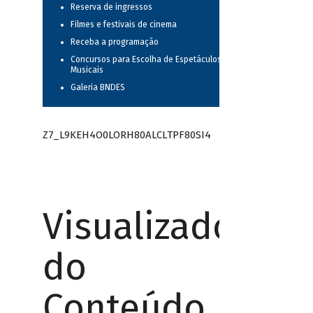
Reserva de ingressos
Filmes e festivais de cinema
Receba a programação
Concursos para Escolha de Espetáculos
Musicais
Galeria BNDES
Z7_L9KEH4O0LORH80ALCLTPF80SI4
Visualizador
do
Conteúdo