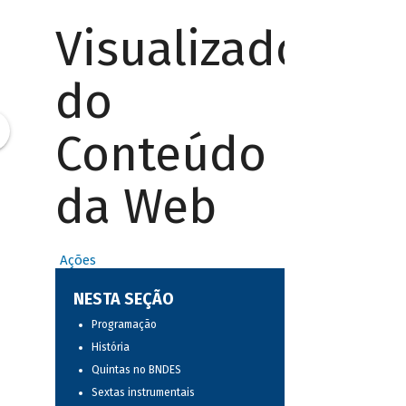
Visualizador
do
Conteúdo
da Web
Ações
NESTA SEÇÃO
Programação
História
Quintas no BNDES
Sextas instrumentais