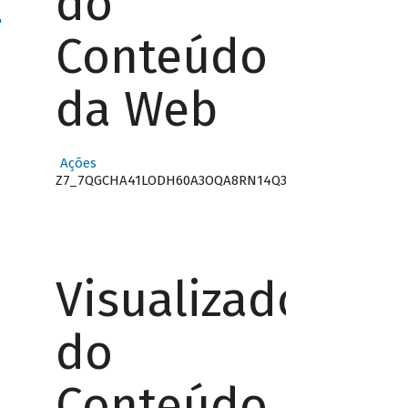
do
"
Conteúdo
da Web
Ações
Z7_7QGCHA41LODH60A3OQA8RN14Q3
Visualizador
do
Conteúdo