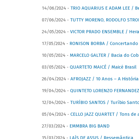
14/06/2024 -
TRIO AQUARIUS E ADAM LEE / Bela
07/06/2024 -
TUTTY MORENO, RODOLFO STROET
24/05/2024 -
VICTOR PRADO ENSEMBLE / Hera
17/05/2024 -
RONISON BORBA / Concertando –
10/05/2024 -
MARCELO GALTER / Bacia do Cob
03/05/2024 -
QUARTETO MAICÉ / Maicé Brasil
26/04/2024 -
AFROJAZZ / 10 Anos – A História
19/04/2024 -
QUINTETO LORENZO FERNANDEZ /
12/04/2024 -
TURÍBIO SANTOS / Turíbio Sant
05/04/2024 -
CELLO JAZZ QUARTET / Tons de 
27/03/2024 -
EMMBRA BIG BAND
15/03/2024 -
LAÍS DE ASSIS / Ressemântica