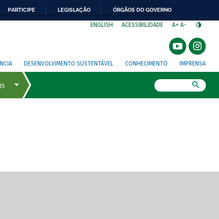
PARTICIPE
LEGISLAÇÃO
ÓRGÃOS DO GOVERNO
⁣
ENGLISH
ACESSIBILIDADE
A+
A-
NCIA
DESENVOLVIMENTO SUSTENTÁVEL
CONHECIMENTO
IMPRENSA
Busca
gem de tela