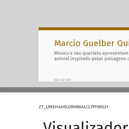
Marcio Guelber Qu
Músico e seu quarteto apresentam
autoral inspirado pelas paisagens 
Z7_L9KEH4O0LORH80ALCLTPF80S21
Visualizado