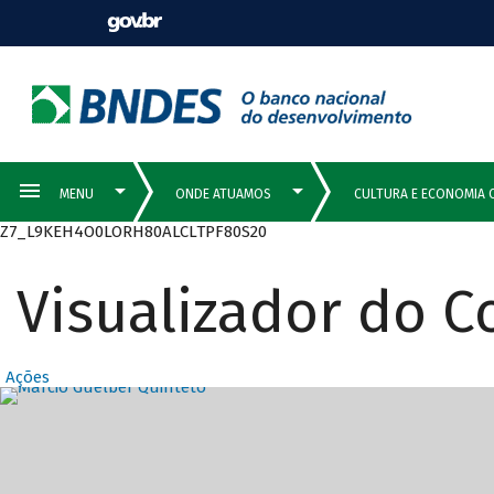
Z7_L9KEH4O0LORH80ALCLTPF80S20
Visualizador do 
Ações
Destaques Prin