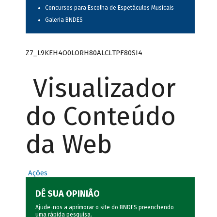
Concursos para Escolha de Espetáculos Musicais
Galeria BNDES
Z7_L9KEH4O0LORH80ALCLTPF80SI4
Visualizador
do Conteúdo
da Web
Ações
DÊ SUA OPINIÃO
Ajude-nos a aprimorar o site do BNDES preenchendo
uma rápida
pesquisa
.