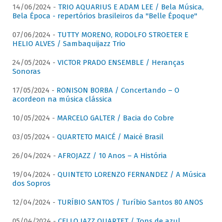
14/06/2024 -
TRIO AQUARIUS E ADAM LEE / Bela Música,
Bela Época - repertórios brasileiros da "Belle Époque"
07/06/2024 -
TUTTY MORENO, RODOLFO STROETER E
HELIO ALVES / Sambaquijazz Trio
24/05/2024 -
VICTOR PRADO ENSEMBLE / Heranças
Sonoras
17/05/2024 -
RONISON BORBA / Concertando – O
acordeon na música clássica
10/05/2024 -
MARCELO GALTER / Bacia do Cobre
03/05/2024 -
QUARTETO MAICÉ / Maicé Brasil
26/04/2024 -
AFROJAZZ / 10 Anos – A História
19/04/2024 -
QUINTETO LORENZO FERNANDEZ / A Música
dos Sopros
12/04/2024 -
TURÍBIO SANTOS / Turíbio Santos 80 ANOS
05/04/2024 -
CELLO JAZZ QUARTET / Tons de azul