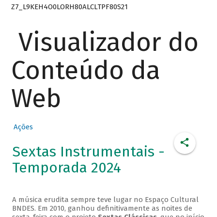
Z7_L9KEH4O0LORH80ALCLTPF80S21
Visualizador do
Conteúdo da
Web
Ações
Sextas Instrumentais -
Temporada 2024
A música erudita sempre teve lugar no Espaço Cultural
BNDES. Em 2010, ganhou definitivamente as noites de