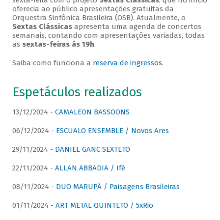
sexta-feira com o projeto
Sextas Clássicas
, que no início
oferecia ao público apresentações gratuitas da
Orquestra Sinfônica Brasileira (OSB). Atualmente, o
Sextas Clássicas
apresenta uma agenda de concertos
semanais, contando com apresentações variadas, todas
as
sextas-feiras às 19h
.
Saiba como funciona a
reserva de ingressos
.
Espetáculos realizados
13/12/2024 -
CAMALEON BASSOONS
06/12/2024 -
ESCUALO ENSEMBLE / Novos Ares
29/11/2024 -
DANIEL GANC SEXTETO
22/11/2024 -
ALLAN ABBADIA / Ifè
08/11/2024 -
DUO MARUPÁ / Paisagens Brasileiras
01/11/2024 -
ART METAL QUINTETO / 5xRio