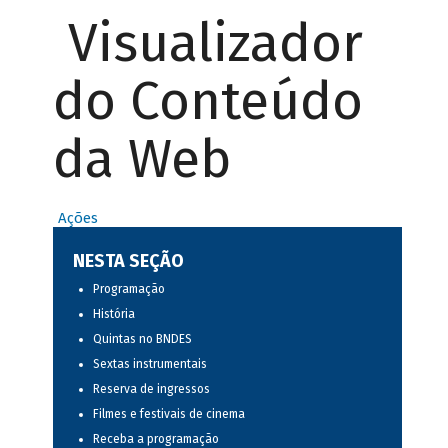
Visualizador
do Conteúdo
da Web
Ações
NESTA SEÇÃO
Programação
História
Quintas no BNDES
Sextas instrumentais
Reserva de ingressos
Filmes e festivais de cinema
Receba a programação