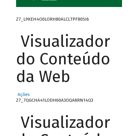
Z7_L9KEH4O0LORH80ALCLTPF80SI6
Visualizador
do Conteúdo
da Web
Ações
Z7_7QGCHA41LODH60A3OQA8RN14Q3
Visualizador