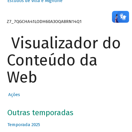
Estudos de Villa e Mignone
Z7_7QGCHA41LODH60A3OQA8RN14Q1
Visualizador do
Conteúdo da
Web
Ações
Outras temporadas
Temporada 2025