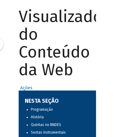
Visualizador
do
Conteúdo
da Web
Ações
NESTA SEÇÃO
Programação
História
Quintas no BNDES
Sextas instrumentais