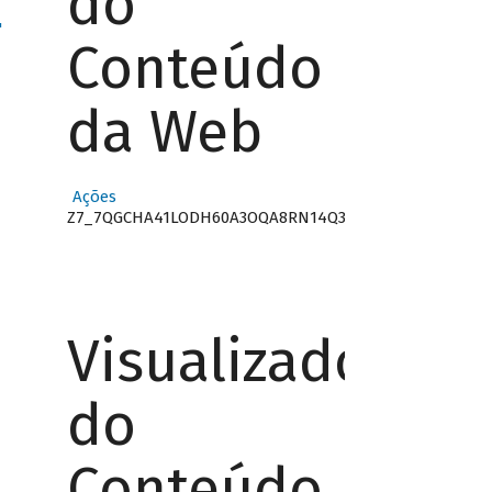
do
"
Conteúdo
da Web
Ações
Z7_7QGCHA41LODH60A3OQA8RN14Q3
Visualizador
do
Conteúdo