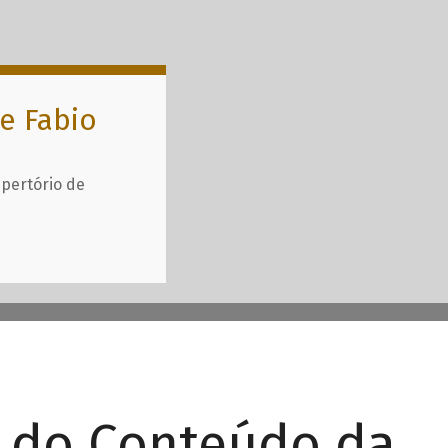
e Fabio
epertório de
r do Conteúdo da