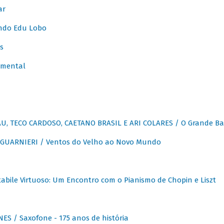
ar
ndo Edu Lobo
s
umental
, TECO CARDOSO, CAETANO BRASIL E ARI COLARES / O Grande Ba
GUARNIERI / Ventos do Velho ao Novo Mundo
abile Virtuoso: Um Encontro com o Pianismo de Chopin e Liszt
ES / Saxofone - 175 anos de história