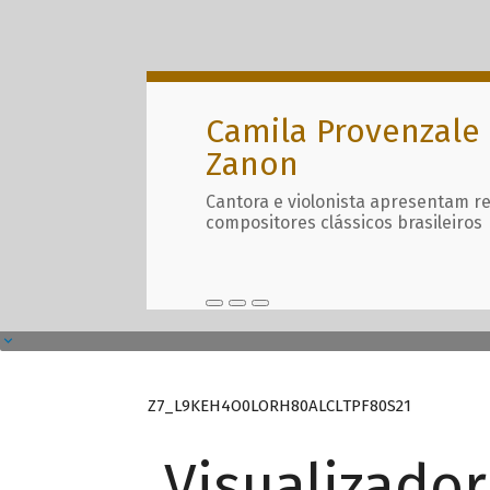
Camila Provenzale 
Zanon
Cantora e violonista apresentam r
compositores clássicos brasileiros
Z7_L9KEH4O0LORH80ALCLTPF80S21
Visualizado