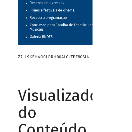
Reserva de ingressos
Filmes e festivais de cinema
Receba a programação
Concursos para Escolha de Espetáculos
Musicais
Galeria BNDES
Z7_L9KEH4O0LORH80ALCLTPF80SI4
Visualizador
do
Conteúdo