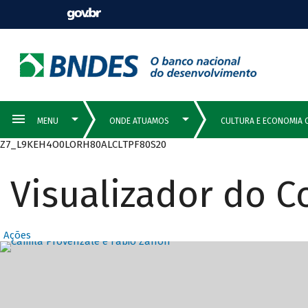
Z7_L9KEH4O0LORH80ALCLTPF80S20
Visualizador do 
Ações
Destaques Prin