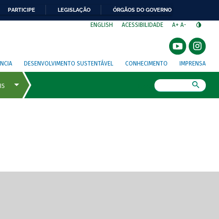
PARTICIPE
LEGISLAÇÃO
ÓRGÃOS DO GOVERNO
⁣
ENGLISH
ACESSIBILIDADE
A+
A-
NCIA
DESENVOLVIMENTO SUSTENTÁVEL
CONHECIMENTO
IMPRENSA
Busca
gem de tela