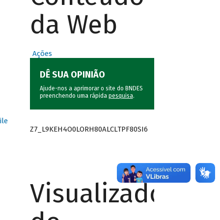
da Web
Ações
DÊ SUA OPINIÃO
Ajude-nos a aprimorar o site do BNDES
preenchendo uma rápida
pesquisa
.
ile
Z7_L9KEH4O0LORH80ALCLTPF80SI6
Visualizador