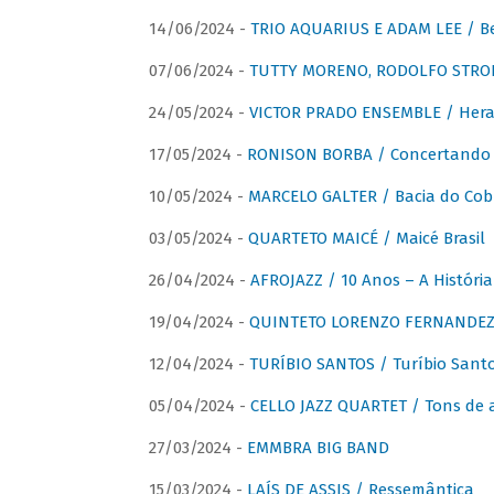
14/06/2024 -
TRIO AQUARIUS E ADAM LEE / Bela
07/06/2024 -
TUTTY MORENO, RODOLFO STROET
24/05/2024 -
VICTOR PRADO ENSEMBLE / Hera
17/05/2024 -
RONISON BORBA / Concertando –
10/05/2024 -
MARCELO GALTER / Bacia do Cob
03/05/2024 -
QUARTETO MAICÉ / Maicé Brasil
26/04/2024 -
AFROJAZZ / 10 Anos – A História
19/04/2024 -
QUINTETO LORENZO FERNANDEZ /
12/04/2024 -
TURÍBIO SANTOS / Turíbio Sant
05/04/2024 -
CELLO JAZZ QUARTET / Tons de 
27/03/2024 -
EMMBRA BIG BAND
15/03/2024 -
LAÍS DE ASSIS / Ressemântica