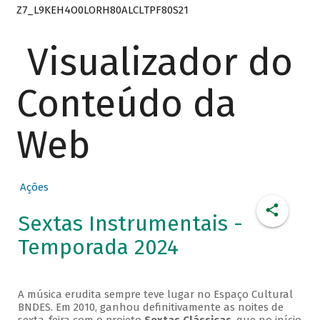
Z7_L9KEH4O0LORH80ALCLTPF80S21
Visualizador do
Conteúdo da
Web
Ações
Sextas Instrumentais -
Temporada 2024
A música erudita sempre teve lugar no Espaço Cultural
BNDES. Em 2010, ganhou definitivamente as noites de