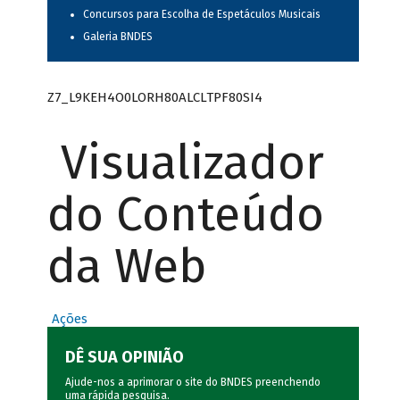
Concursos para Escolha de Espetáculos Musicais
Galeria BNDES
Z7_L9KEH4O0LORH80ALCLTPF80SI4
Visualizador
do Conteúdo
da Web
Ações
DÊ SUA OPINIÃO
Ajude-nos a aprimorar o site do BNDES preenchendo
uma rápida
pesquisa
.