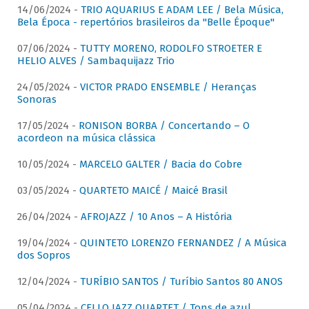
14/06/2024 -
TRIO AQUARIUS E ADAM LEE / Bela Música,
Bela Época - repertórios brasileiros da "Belle Époque"
07/06/2024 -
TUTTY MORENO, RODOLFO STROETER E
HELIO ALVES / Sambaquijazz Trio
24/05/2024 -
VICTOR PRADO ENSEMBLE / Heranças
Sonoras
17/05/2024 -
RONISON BORBA / Concertando – O
acordeon na música clássica
10/05/2024 -
MARCELO GALTER / Bacia do Cobre
03/05/2024 -
QUARTETO MAICÉ / Maicé Brasil
26/04/2024 -
AFROJAZZ / 10 Anos – A História
19/04/2024 -
QUINTETO LORENZO FERNANDEZ / A Música
dos Sopros
12/04/2024 -
TURÍBIO SANTOS / Turíbio Santos 80 ANOS
05/04/2024 -
CELLO JAZZ QUARTET / Tons de azul