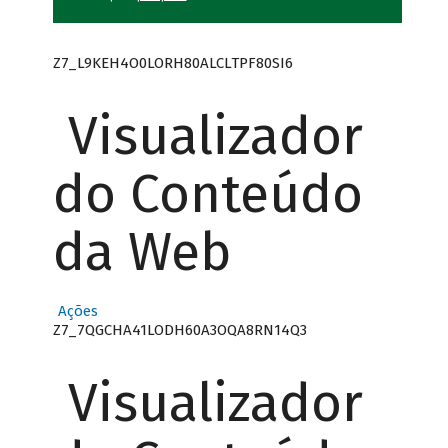
Z7_L9KEH4O0LORH80ALCLTPF80SI6
Visualizador
do Conteúdo
da Web
Ações
Z7_7QGCHA41LODH60A3OQA8RN14Q3
Visualizador