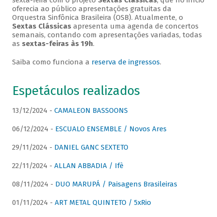
sexta-feira com o projeto
Sextas Clássicas
, que no início
oferecia ao público apresentações gratuitas da
Orquestra Sinfônica Brasileira (OSB). Atualmente, o
Sextas Clássicas
apresenta uma agenda de concertos
semanais, contando com apresentações variadas, todas
as
sextas-feiras às 19h
.
Saiba como funciona a
reserva de ingressos
.
Espetáculos realizados
13/12/2024 -
CAMALEON BASSOONS
06/12/2024 -
ESCUALO ENSEMBLE / Novos Ares
29/11/2024 -
DANIEL GANC SEXTETO
22/11/2024 -
ALLAN ABBADIA / Ifè
08/11/2024 -
DUO MARUPÁ / Paisagens Brasileiras
01/11/2024 -
ART METAL QUINTETO / 5xRio