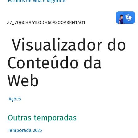
Estudos de Villa e Mignone
Z7_7QGCHA41LODH60A3OQA8RN14Q1
Visualizador do
Conteúdo da
Web
Ações
Outras temporadas
Temporada 2025