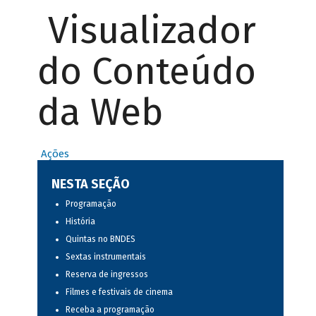
Visualizador
do Conteúdo
da Web
Ações
NESTA SEÇÃO
Programação
História
Quintas no BNDES
Sextas instrumentais
Reserva de ingressos
Filmes e festivais de cinema
Receba a programação