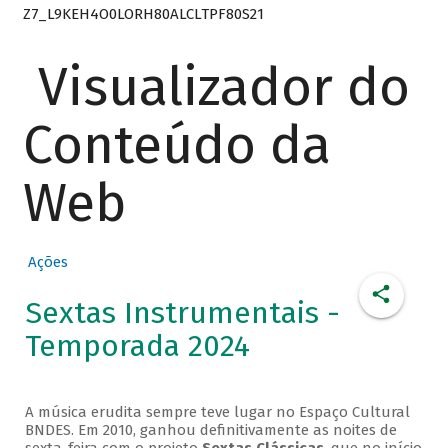
Z7_L9KEH4O0LORH80ALCLTPF80S21
Visualizador do
Conteúdo da
Web
Ações
Sextas Instrumentais -
Temporada 2024
A música erudita sempre teve lugar no Espaço Cultural
BNDES. Em 2010, ganhou definitivamente as noites de