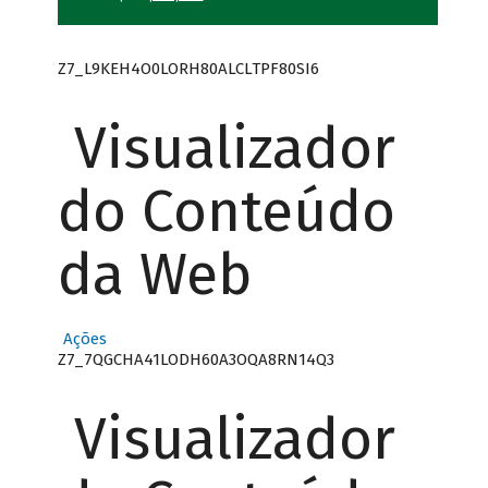
Z7_L9KEH4O0LORH80ALCLTPF80SI6
Visualizador
do Conteúdo
da Web
Ações
Z7_7QGCHA41LODH60A3OQA8RN14Q3
Visualizador