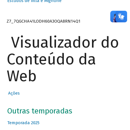
Estudos de Villa e Mignone
Z7_7QGCHA41LODH60A3OQA8RN14Q1
Visualizador do
Conteúdo da
Web
Ações
Outras temporadas
Temporada 2025