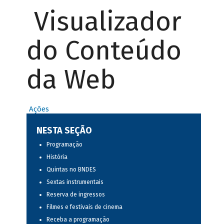
Visualizador
do Conteúdo
da Web
Ações
NESTA SEÇÃO
Programação
História
Quintas no BNDES
Sextas instrumentais
Reserva de ingressos
Filmes e festivais de cinema
Receba a programação