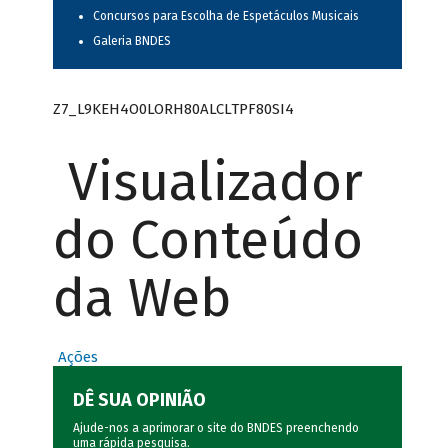
Concursos para Escolha de Espetáculos Musicais
Galeria BNDES
Z7_L9KEH4O0LORH80ALCLTPF80SI4
Visualizador
do Conteúdo
da Web
Ações
DÊ SUA OPINIÃO
Ajude-nos a aprimorar o site do BNDES preenchendo
uma rápida
pesquisa
.