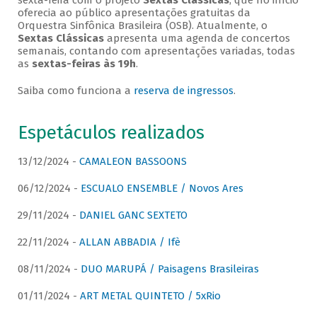
sexta-feira com o projeto
Sextas Clássicas
, que no início
oferecia ao público apresentações gratuitas da
Orquestra Sinfônica Brasileira (OSB). Atualmente, o
Sextas Clássicas
apresenta uma agenda de concertos
semanais, contando com apresentações variadas, todas
as
sextas-feiras às 19h
.
Saiba como funciona a
reserva de ingressos
.
Espetáculos realizados
13/12/2024 -
CAMALEON BASSOONS
06/12/2024 -
ESCUALO ENSEMBLE / Novos Ares
29/11/2024 -
DANIEL GANC SEXTETO
22/11/2024 -
ALLAN ABBADIA / Ifè
08/11/2024 -
DUO MARUPÁ / Paisagens Brasileiras
01/11/2024 -
ART METAL QUINTETO / 5xRio