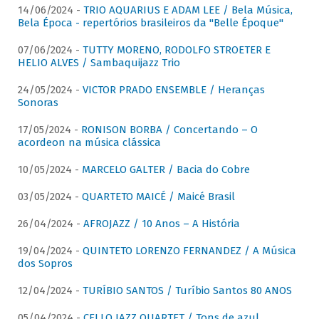
14/06/2024 -
TRIO AQUARIUS E ADAM LEE / Bela Música,
Bela Época - repertórios brasileiros da "Belle Époque"
07/06/2024 -
TUTTY MORENO, RODOLFO STROETER E
HELIO ALVES / Sambaquijazz Trio
24/05/2024 -
VICTOR PRADO ENSEMBLE / Heranças
Sonoras
17/05/2024 -
RONISON BORBA / Concertando – O
acordeon na música clássica
10/05/2024 -
MARCELO GALTER / Bacia do Cobre
03/05/2024 -
QUARTETO MAICÉ / Maicé Brasil
26/04/2024 -
AFROJAZZ / 10 Anos – A História
19/04/2024 -
QUINTETO LORENZO FERNANDEZ / A Música
dos Sopros
12/04/2024 -
TURÍBIO SANTOS / Turíbio Santos 80 ANOS
05/04/2024 -
CELLO JAZZ QUARTET / Tons de azul