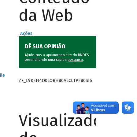
da Web
Ações
DÊ SUA OPINIÃO
Ajude-nos a aprimorar o site do BNDES
preenchendo uma rápida
pesquisa
.
ile
Z7_L9KEH4O0LORH80ALCLTPF80SI6
Visualizador