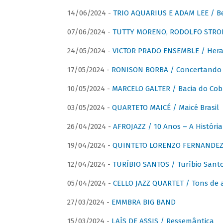
14/06/2024 -
TRIO AQUARIUS E ADAM LEE / Bela
07/06/2024 -
TUTTY MORENO, RODOLFO STROET
24/05/2024 -
VICTOR PRADO ENSEMBLE / Hera
17/05/2024 -
RONISON BORBA / Concertando –
10/05/2024 -
MARCELO GALTER / Bacia do Cob
03/05/2024 -
QUARTETO MAICÉ / Maicé Brasil
26/04/2024 -
AFROJAZZ / 10 Anos – A História
19/04/2024 -
QUINTETO LORENZO FERNANDEZ /
12/04/2024 -
TURÍBIO SANTOS / Turíbio Sant
05/04/2024 -
CELLO JAZZ QUARTET / Tons de 
27/03/2024 -
EMMBRA BIG BAND
15/03/2024 -
LAÍS DE ASSIS / Ressemântica