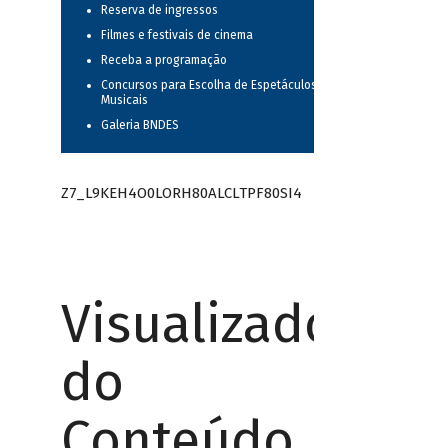
Reserva de ingressos
Filmes e festivais de cinema
Receba a programação
Concursos para Escolha de Espetáculos
Musicais
Galeria BNDES
Z7_L9KEH4O0LORH80ALCLTPF80SI4
Visualizador
do
Conteúdo