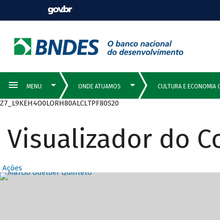
Z7_L9KEH4O0LORH80ALCLTPF80S20
Visualizador do 
Ações
Destaques Prin