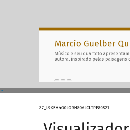
Marcio Guelber Qu
Músico e seu quarteto apresentam
autoral inspirado pelas paisagens 
Z7_L9KEH4O0LORH80ALCLTPF80S21
Visualizado