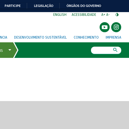
PARTICIPE
LEGISLAÇÃO
ÓRGÃOS DO GOVERNO
⁣
ENGLISH
ACESSIBILIDADE
A+
A-
NCIA
DESENVOLVIMENTO SUSTENTÁVEL
CONHECIMENTO
IMPRENSA
Busca
gem de tela