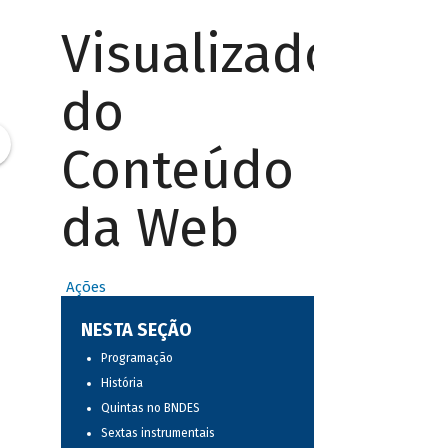
Visualizador
do
Conteúdo
da Web
Ações
NESTA SEÇÃO
Programação
História
Quintas no BNDES
Sextas instrumentais