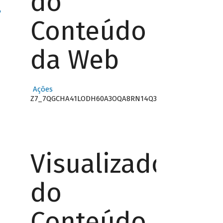
do
"
Conteúdo
da Web
Ações
Z7_7QGCHA41LODH60A3OQA8RN14Q3
Visualizador
do
Conteúdo