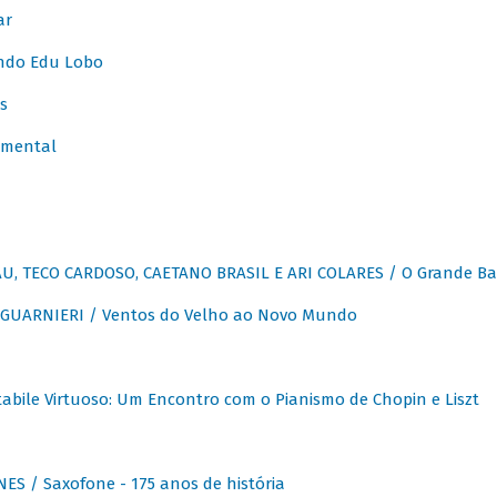
ar
ndo Edu Lobo
s
umental
, TECO CARDOSO, CAETANO BRASIL E ARI COLARES / O Grande Ba
GUARNIERI / Ventos do Velho ao Novo Mundo
abile Virtuoso: Um Encontro com o Pianismo de Chopin e Liszt
ES / Saxofone - 175 anos de história