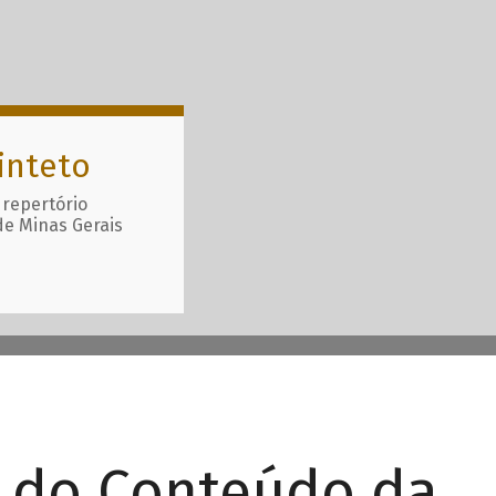
inteto
 repertório
de Minas Gerais
r do Conteúdo da