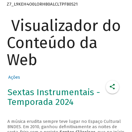
Z7_L9KEH4O0LORH80ALCLTPF80S21
Visualizador do
Conteúdo da
Web
Ações
Sextas Instrumentais -
Temporada 2024
A música erudita sempre teve lugar no Espaço Cultural
BNDES. Em 2010, ganhou definitivamente as noites de