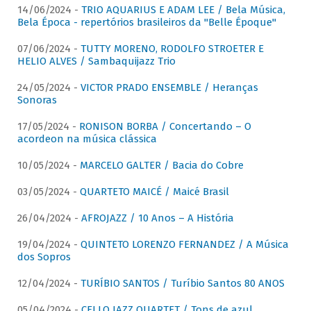
14/06/2024 -
TRIO AQUARIUS E ADAM LEE / Bela Música,
Bela Época - repertórios brasileiros da "Belle Époque"
07/06/2024 -
TUTTY MORENO, RODOLFO STROETER E
HELIO ALVES / Sambaquijazz Trio
24/05/2024 -
VICTOR PRADO ENSEMBLE / Heranças
Sonoras
17/05/2024 -
RONISON BORBA / Concertando – O
acordeon na música clássica
10/05/2024 -
MARCELO GALTER / Bacia do Cobre
03/05/2024 -
QUARTETO MAICÉ / Maicé Brasil
26/04/2024 -
AFROJAZZ / 10 Anos – A História
19/04/2024 -
QUINTETO LORENZO FERNANDEZ / A Música
dos Sopros
12/04/2024 -
TURÍBIO SANTOS / Turíbio Santos 80 ANOS
05/04/2024 -
CELLO JAZZ QUARTET / Tons de azul