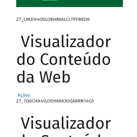
Z7_L9KEH4O0LORH80ALCLTPF80SI6
Visualizador
do Conteúdo
da Web
Ações
Z7_7QGCHA41LODH60A3OQA8RN14Q3
Visualizador