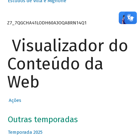
Estudos de Villa e Mignone
Z7_7QGCHA41LODH60A3OQA8RN14Q1
Visualizador do
Conteúdo da
Web
Ações
Outras temporadas
Temporada 2025