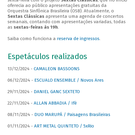
sexta-feira com o projeto
Sextas Clássicas
, que no início
oferecia ao público apresentações gratuitas da
Orquestra Sinfônica Brasileira (OSB). Atualmente, o
Sextas Clássicas
apresenta uma agenda de concertos
semanais, contando com apresentações variadas, todas
as
sextas-feiras às 19h
.
Saiba como funciona a
reserva de ingressos
.
Espetáculos realizados
13/12/2024 -
CAMALEON BASSOONS
06/12/2024 -
ESCUALO ENSEMBLE / Novos Ares
29/11/2024 -
DANIEL GANC SEXTETO
22/11/2024 -
ALLAN ABBADIA / Ifè
08/11/2024 -
DUO MARUPÁ / Paisagens Brasileiras
01/11/2024 -
ART METAL QUINTETO / 5xRio