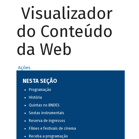
Visualizador
do Conteúdo
da Web
Ações
NESTA SEÇÃO
Programação
História
Quintas no BNDES
Sextas instrumentais
Reserva de ingressos
Filmes e festivais de cinema
Receba a programação