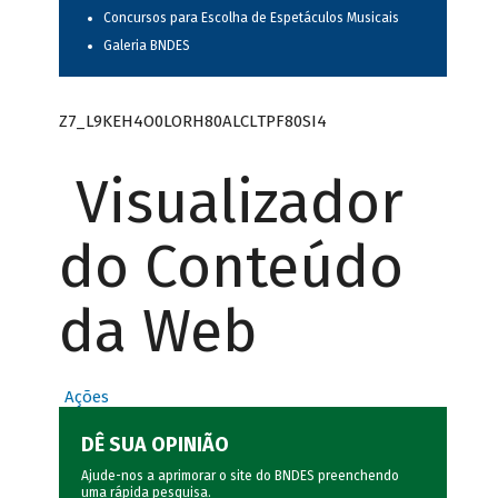
Concursos para Escolha de Espetáculos Musicais
Galeria BNDES
Z7_L9KEH4O0LORH80ALCLTPF80SI4
Visualizador
do Conteúdo
da Web
Ações
DÊ SUA OPINIÃO
Ajude-nos a aprimorar o site do BNDES preenchendo
uma rápida
pesquisa
.