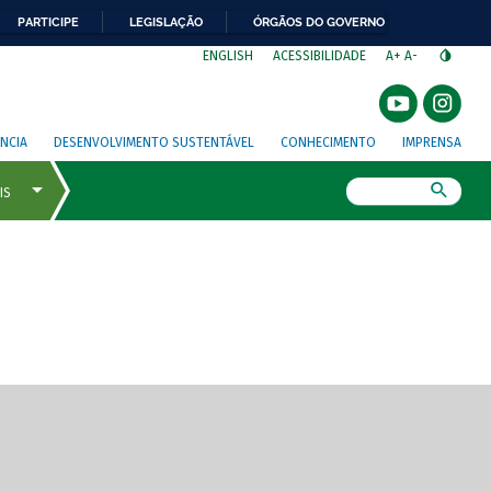
PARTICIPE
LEGISLAÇÃO
ÓRGÃOS DO GOVERNO
⁣
ENGLISH
ACESSIBILIDADE
A+
A-
NCIA
DESENVOLVIMENTO SUSTENTÁVEL
CONHECIMENTO
IMPRENSA
Busca
gem de tela