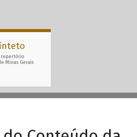
inteto
 repertório
de Minas Gerais
r do Conteúdo da