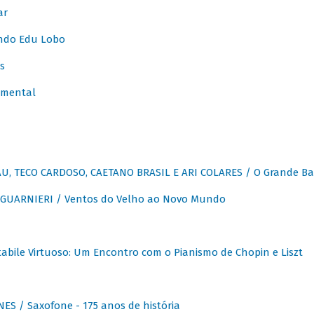
ar
ndo Edu Lobo
s
umental
, TECO CARDOSO, CAETANO BRASIL E ARI COLARES / O Grande Ba
GUARNIERI / Ventos do Velho ao Novo Mundo
abile Virtuoso: Um Encontro com o Pianismo de Chopin e Liszt
ES / Saxofone - 175 anos de história