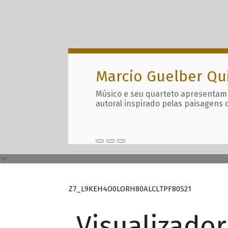
Marcio Guelber Qu
Músico e seu quarteto apresentam
autoral inspirado pelas paisagens 
Z7_L9KEH4O0LORH80ALCLTPF80S21
Visualizado