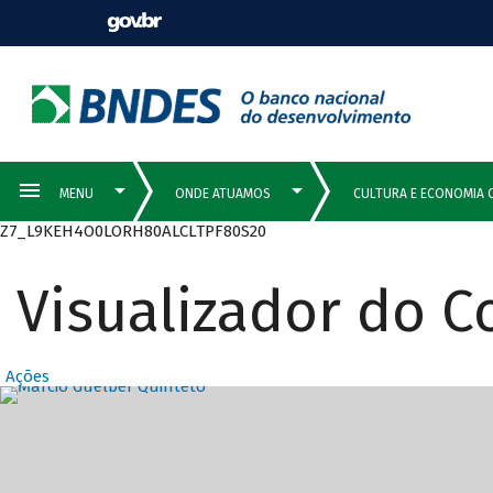
Z7_L9KEH4O0LORH80ALCLTPF80S20
Visualizador do 
Ações
Destaques Prin