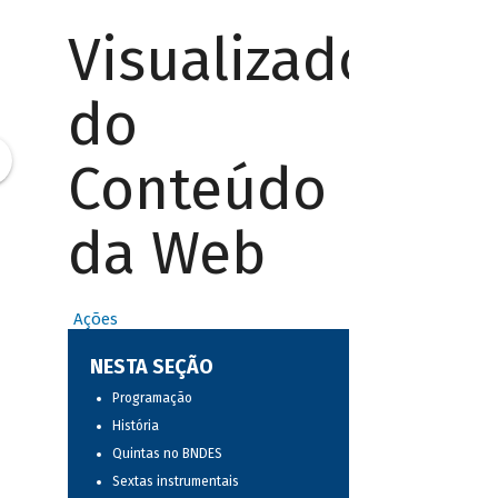
Visualizador
do
Conteúdo
da Web
Ações
NESTA SEÇÃO
Programação
História
Quintas no BNDES
Sextas instrumentais