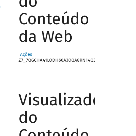
do
"
Conteúdo
da Web
Ações
Z7_7QGCHA41LODH60A3OQA8RN14Q3
Visualizador
do
Conteúdo