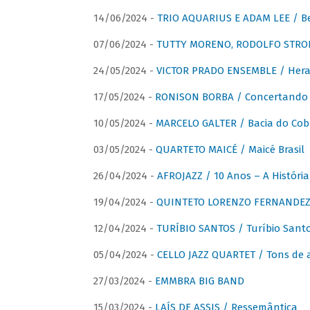
14/06/2024 -
TRIO AQUARIUS E ADAM LEE / Bela
07/06/2024 -
TUTTY MORENO, RODOLFO STROET
24/05/2024 -
VICTOR PRADO ENSEMBLE / Hera
17/05/2024 -
RONISON BORBA / Concertando –
10/05/2024 -
MARCELO GALTER / Bacia do Cob
03/05/2024 -
QUARTETO MAICÉ / Maicé Brasil
26/04/2024 -
AFROJAZZ / 10 Anos – A História
19/04/2024 -
QUINTETO LORENZO FERNANDEZ /
12/04/2024 -
TURÍBIO SANTOS / Turíbio Sant
05/04/2024 -
CELLO JAZZ QUARTET / Tons de 
27/03/2024 -
EMMBRA BIG BAND
15/03/2024 -
LAÍS DE ASSIS / Ressemântica