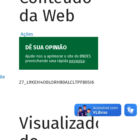
da Web
Ações
DÊ SUA OPINIÃO
Ajude-nos a aprimorar o site do BNDES
preenchendo uma rápida
pesquisa
.
ile
Z7_L9KEH4O0LORH80ALCLTPF80SI6
Visualizador