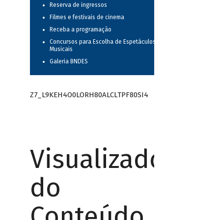
Reserva de ingressos
Filmes e festivais de cinema
Receba a programação
Concursos para Escolha de Espetáculos
Musicais
Galeria BNDES
Z7_L9KEH4O0LORH80ALCLTPF80SI4
Visualizador
do
Conteúdo