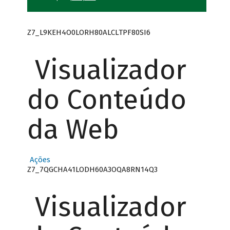
Z7_L9KEH4O0LORH80ALCLTPF80SI6
Visualizador
do Conteúdo
da Web
Ações
Z7_7QGCHA41LODH60A3OQA8RN14Q3
Visualizador