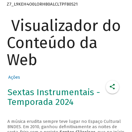
Z7_L9KEH4O0LORH80ALCLTPF80S21
Visualizador do
Conteúdo da
Web
Ações
Sextas Instrumentais -
Temporada 2024
A música erudita sempre teve lugar no Espaço Cultural
BNDES. Em 2010, ganhou definitivamente as noites de