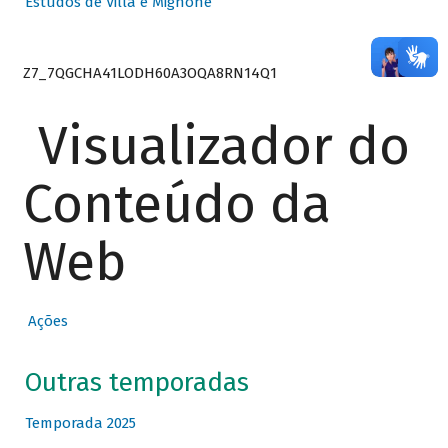
Estudos de Villa e Mignone
Z7_7QGCHA41LODH60A3OQA8RN14Q1
Visualizador do
Conteúdo da
Web
Ações
Outras temporadas
Temporada 2025