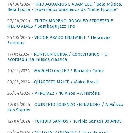
14/06/2024 -
TRIO AQUARIUS E ADAM LEE / Bela Música,
Bela Época - repertórios brasileiros da "Belle Époque"
07/06/2024 -
TUTTY MORENO, RODOLFO STROETER E
HELIO ALVES / Sambaquijazz Trio
24/05/2024 -
VICTOR PRADO ENSEMBLE / Heranças
Sonoras
17/05/2024 -
RONISON BORBA / Concertando – O
acordeon na música clássica
10/05/2024 -
MARCELO GALTER / Bacia do Cobre
03/05/2024 -
QUARTETO MAICÉ / Maicé Brasil
26/04/2024 -
AFROJAZZ / 10 Anos – A História
19/04/2024 -
QUINTETO LORENZO FERNANDEZ / A Música
dos Sopros
12/04/2024 -
TURÍBIO SANTOS / Turíbio Santos 80 ANOS
05/04/2024 -
CELLO JAZZ QUARTET / Tons de azul