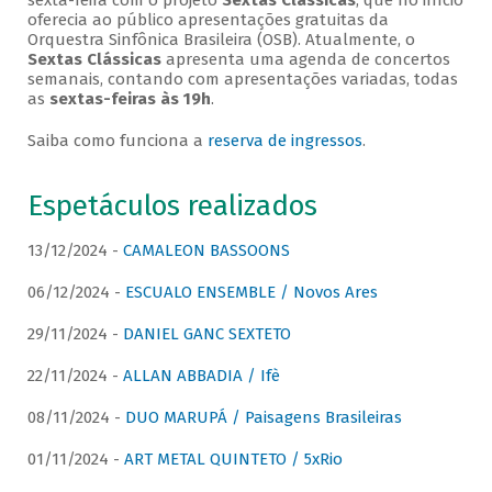
sexta-feira com o projeto
Sextas Clássicas
, que no início
oferecia ao público apresentações gratuitas da
Orquestra Sinfônica Brasileira (OSB). Atualmente, o
Sextas Clássicas
apresenta uma agenda de concertos
semanais, contando com apresentações variadas, todas
as
sextas-feiras às 19h
.
Saiba como funciona a
reserva de ingressos
.
Espetáculos realizados
13/12/2024 -
CAMALEON BASSOONS
06/12/2024 -
ESCUALO ENSEMBLE / Novos Ares
29/11/2024 -
DANIEL GANC SEXTETO
22/11/2024 -
ALLAN ABBADIA / Ifè
08/11/2024 -
DUO MARUPÁ / Paisagens Brasileiras
01/11/2024 -
ART METAL QUINTETO / 5xRio