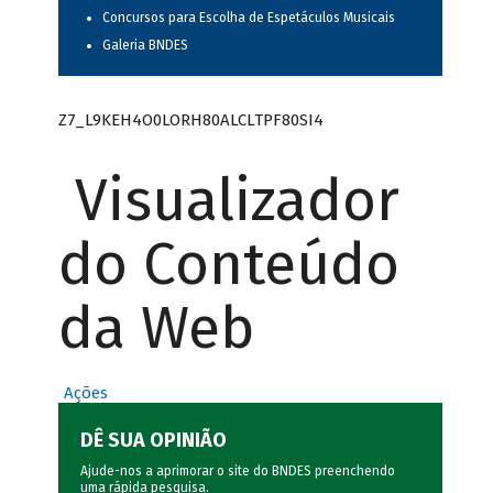
Concursos para Escolha de Espetáculos Musicais
Galeria BNDES
Z7_L9KEH4O0LORH80ALCLTPF80SI4
Visualizador
do Conteúdo
da Web
Ações
DÊ SUA OPINIÃO
Ajude-nos a aprimorar o site do BNDES preenchendo
uma rápida
pesquisa
.