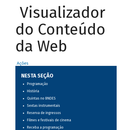
Visualizador
do Conteúdo
da Web
Ações
NESTA SEÇÃO
Programação
História
Quintas no BNDES
Sextas instrumentais
Reserva de ingressos
Filmes e festivais de cinema
Receba a programação