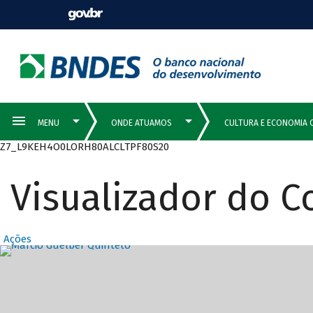
Z7_L9KEH4O0LORH80ALCLTPF80S20
Visualizador do 
Ações
Destaques Prin