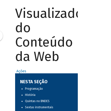
Visualizador
do
Conteúdo
da Web
Ações
NESTA SEÇÃO
Programação
História
Quintas no BNDES
Sextas instrumentais