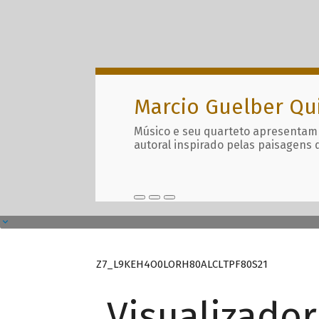
Marcio Guelber Qu
Músico e seu quarteto apresentam
autoral inspirado pelas paisagens 
Z7_L9KEH4O0LORH80ALCLTPF80S21
Visualizado