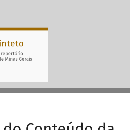
inteto
 repertório
de Minas Gerais
r do Conteúdo da