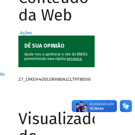
da Web
Ações
DÊ SUA OPINIÃO
Ajude-nos a aprimorar o site do BNDES
preenchendo uma rápida
pesquisa
.
ile
Z7_L9KEH4O0LORH80ALCLTPF80SI6
Visualizador