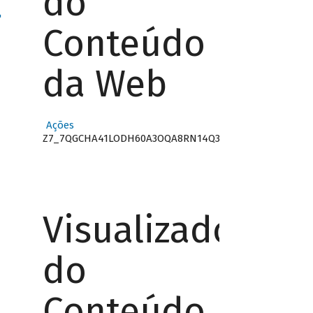
do
"
Conteúdo
da Web
Ações
Z7_7QGCHA41LODH60A3OQA8RN14Q3
Visualizador
do
Conteúdo