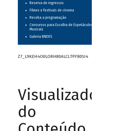
Reserva de ingressos
Filmes e festivais de cinema
Receba a programação
Concursos para Escolha de Espetáculos
Musicais
Galeria BNDES
Z7_L9KEH4O0LORH80ALCLTPF80SI4
Visualizador
do
Conteúdo