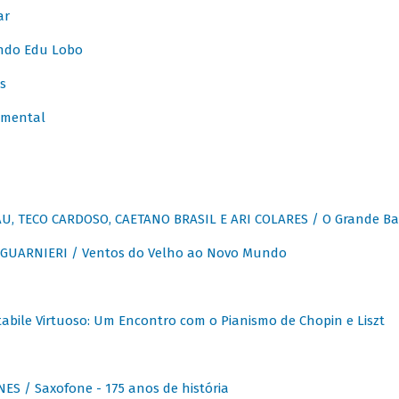
ar
ndo Edu Lobo
s
umental
, TECO CARDOSO, CAETANO BRASIL E ARI COLARES / O Grande Ba
GUARNIERI / Ventos do Velho ao Novo Mundo
abile Virtuoso: Um Encontro com o Pianismo de Chopin e Liszt
ES / Saxofone - 175 anos de história