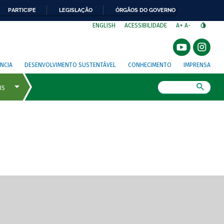
PARTICIPE
LEGISLAÇÃO
ÓRGÃOS DO GOVERNO
⁣
ENGLISH
ACESSIBILIDADE
A+
A-
NCIA
DESENVOLVIMENTO SUSTENTÁVEL
CONHECIMENTO
IMPRENSA
Busca
gem de tela