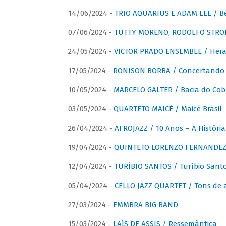
14/06/2024 -
TRIO AQUARIUS E ADAM LEE / Bela
07/06/2024 -
TUTTY MORENO, RODOLFO STROET
24/05/2024 -
VICTOR PRADO ENSEMBLE / Hera
17/05/2024 -
RONISON BORBA / Concertando –
10/05/2024 -
MARCELO GALTER / Bacia do Cob
03/05/2024 -
QUARTETO MAICÉ / Maicé Brasil
26/04/2024 -
AFROJAZZ / 10 Anos – A História
19/04/2024 -
QUINTETO LORENZO FERNANDEZ /
12/04/2024 -
TURÍBIO SANTOS / Turíbio Sant
05/04/2024 -
CELLO JAZZ QUARTET / Tons de 
27/03/2024 -
EMMBRA BIG BAND
15/03/2024 -
LAÍS DE ASSIS / Ressemântica