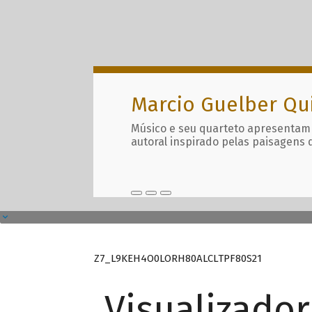
Marcio Guelber Qu
Músico e seu quarteto apresentam
autoral inspirado pelas paisagens 
Z7_L9KEH4O0LORH80ALCLTPF80S21
Visualizado