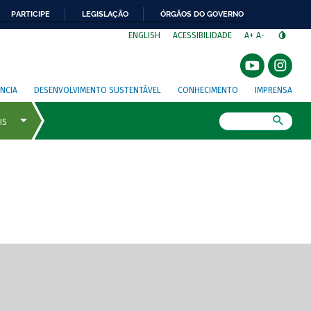
PARTICIPE
LEGISLAÇÃO
ÓRGÃOS DO GOVERNO
⁣
ENGLISH
ACESSIBILIDADE
A+
A-
NCIA
DESENVOLVIMENTO SUSTENTÁVEL
CONHECIMENTO
IMPRENSA
Busca
gem de tela