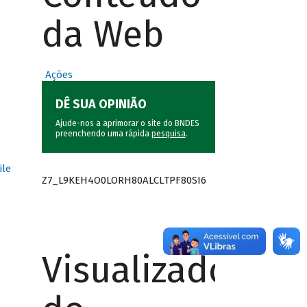
da Web
Ações
DÊ SUA OPINIÃO
Ajude-nos a aprimorar o site do BNDES
preenchendo uma rápida
pesquisa
.
ile
Z7_L9KEH4O0LORH80ALCLTPF80SI6
Visualizador