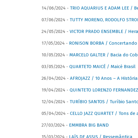
14/06/2024 -
TRIO AQUARIUS E ADAM LEE / Bela
07/06/2024 -
TUTTY MORENO, RODOLFO STROET
24/05/2024 -
VICTOR PRADO ENSEMBLE / Hera
17/05/2024 -
RONISON BORBA / Concertando –
10/05/2024 -
MARCELO GALTER / Bacia do Cob
03/05/2024 -
QUARTETO MAICÉ / Maicé Brasil
26/04/2024 -
AFROJAZZ / 10 Anos – A História
19/04/2024 -
QUINTETO LORENZO FERNANDEZ /
12/04/2024 -
TURÍBIO SANTOS / Turíbio Sant
05/04/2024 -
CELLO JAZZ QUARTET / Tons de 
27/03/2024 -
EMMBRA BIG BAND
15/03/2024 -
LAÍS DE ASSIS / Ressemântica