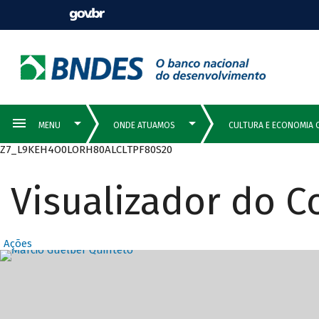
Z7_L9KEH4O0LORH80ALCLTPF80S20
Visualizador do 
Ações
Destaques Prin