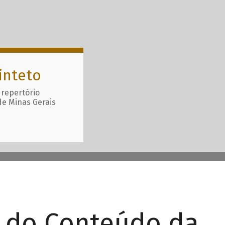
inteto
 repertório
de Minas Gerais
r do Conteúdo da