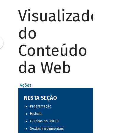
Visualizador
do
Conteúdo
da Web
Ações
NESTA SEÇÃO
Programação
História
Quintas no BNDES
Sextas instrumentais