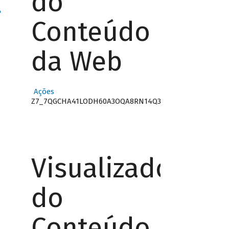
do
"
Conteúdo
da Web
Ações
Z7_7QGCHA41LODH60A3OQA8RN14Q3
Visualizador
do
Conteúdo