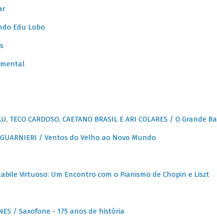
ar
ndo Edu Lobo
s
umental
, TECO CARDOSO, CAETANO BRASIL E ARI COLARES / O Grande Ba
GUARNIERI / Ventos do Velho ao Novo Mundo
abile Virtuoso: Um Encontro com o Pianismo de Chopin e Liszt
ES / Saxofone - 175 anos de história