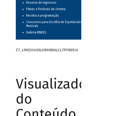
Reserva de ingressos
Filmes e festivais de cinema
Receba a programação
Concursos para Escolha de Espetáculos
Musicais
Galeria BNDES
Z7_L9KEH4O0LORH80ALCLTPF80SI4
Visualizador
do
Conteúdo