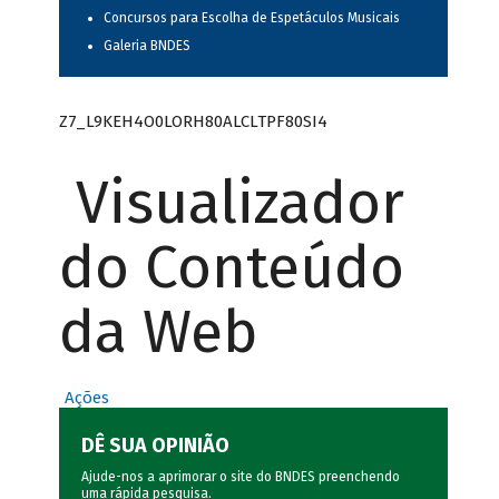
Concursos para Escolha de Espetáculos Musicais
Galeria BNDES
Z7_L9KEH4O0LORH80ALCLTPF80SI4
Visualizador
do Conteúdo
da Web
Ações
DÊ SUA OPINIÃO
Ajude-nos a aprimorar o site do BNDES preenchendo
uma rápida
pesquisa
.