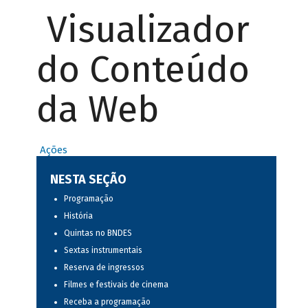
Visualizador
do Conteúdo
da Web
Ações
NESTA SEÇÃO
Programação
História
Quintas no BNDES
Sextas instrumentais
Reserva de ingressos
Filmes e festivais de cinema
Receba a programação