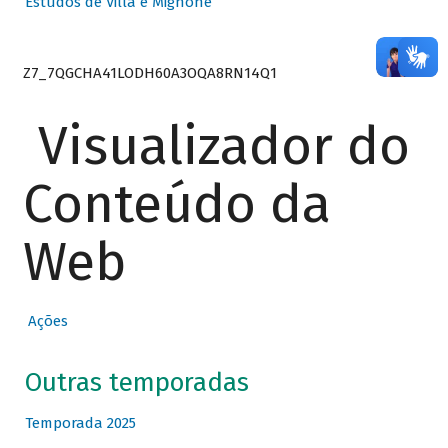
Estudos de Villa e Mignone
Z7_7QGCHA41LODH60A3OQA8RN14Q1
Visualizador do
Conteúdo da
Web
Ações
Outras temporadas
Temporada 2025