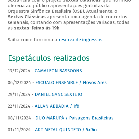
sexta-feira com o projeto
Sextas Clássicas
, que no início
oferecia ao público apresentações gratuitas da
Orquestra Sinfônica Brasileira (OSB). Atualmente, o
Sextas Clássicas
apresenta uma agenda de concertos
semanais, contando com apresentações variadas, todas
as
sextas-feiras às 19h
.
Saiba como funciona a
reserva de ingressos
.
Espetáculos realizados
13/12/2024 -
CAMALEON BASSOONS
06/12/2024 -
ESCUALO ENSEMBLE / Novos Ares
29/11/2024 -
DANIEL GANC SEXTETO
22/11/2024 -
ALLAN ABBADIA / Ifè
08/11/2024 -
DUO MARUPÁ / Paisagens Brasileiras
01/11/2024 -
ART METAL QUINTETO / 5xRio