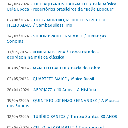
14/06/2024 -
TRIO AQUARIUS E ADAM LEE / Bela Música,
Bela Época - repertórios brasileiros da "Belle Époque"
07/06/2024 -
TUTTY MORENO, RODOLFO STROETER E
HELIO ALVES / Sambaquijazz Trio
24/05/2024 -
VICTOR PRADO ENSEMBLE / Heranças
Sonoras
17/05/2024 -
RONISON BORBA / Concertando – O
acordeon na música clássica
10/05/2024 -
MARCELO GALTER / Bacia do Cobre
03/05/2024 -
QUARTETO MAICÉ / Maicé Brasil
26/04/2024 -
AFROJAZZ / 10 Anos – A História
19/04/2024 -
QUINTETO LORENZO FERNANDEZ / A Música
dos Sopros
12/04/2024 -
TURÍBIO SANTOS / Turíbio Santos 80 ANOS
05/04/2024 -
CELLO JAZZ QUARTET / Tons de azul