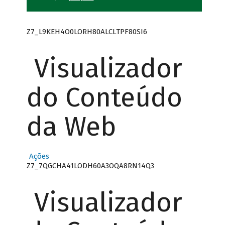
Z7_L9KEH4O0LORH80ALCLTPF80SI6
Visualizador
do Conteúdo
da Web
Ações
Z7_7QGCHA41LODH60A3OQA8RN14Q3
Visualizador