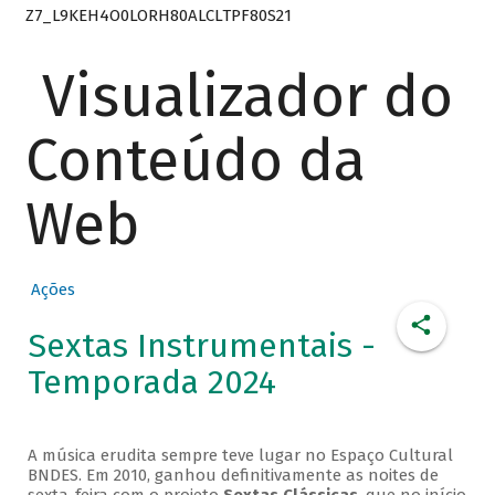
Z7_L9KEH4O0LORH80ALCLTPF80S21
Visualizador do
Conteúdo da
Web
Ações
Sextas Instrumentais -
Temporada 2024
A música erudita sempre teve lugar no Espaço Cultural
BNDES. Em 2010, ganhou definitivamente as noites de