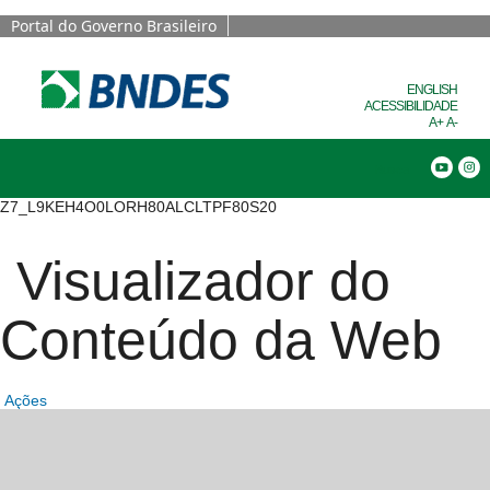
Portal do Governo Brasileiro
ENGLISH
ACESSIBILIDADE
A+
A-
Busca
Z7_L9KEH4O0LORH80ALCLTPF80S20
Visualizador do
Conteúdo da Web
Ações
Destaques Prin