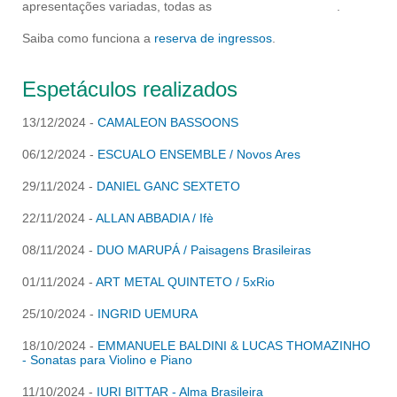
oferecia ao público apresentações gratuitas da
Orquestra Sinfônica Brasileira (OSB). Atualmente, o
Sextas Clássicas
apresenta uma agenda de concertos
semanais, contando com apresentações variadas, todas
as
sextas-feiras às 19h
.
Saiba como funciona a
reserva de ingressos
.
Espetáculos realizados
13/12/2024 -
CAMALEON BASSOONS
06/12/2024 -
ESCUALO ENSEMBLE / Novos Ares
29/11/2024 -
DANIEL GANC SEXTETO
22/11/2024 -
ALLAN ABBADIA / Ifè
08/11/2024 -
DUO MARUPÁ / Paisagens Brasileiras
01/11/2024 -
ART METAL QUINTETO / 5xRio