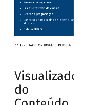
Reserva de ingressos
Filmes e festivais de cinema
Receba a programação
Concursos para Escolha de Espetáculos
Musicais
Galeria BNDES
Z7_L9KEH4O0LORH80ALCLTPF80SI4
Visualizador
do
Conteúdo