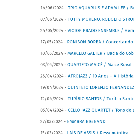
14/06/2024 -
TRIO AQUARIUS E ADAM LEE / Bela
07/06/2024 -
TUTTY MORENO, RODOLFO STROET
24/05/2024 -
VICTOR PRADO ENSEMBLE / Hera
17/05/2024 -
RONISON BORBA / Concertando –
10/05/2024 -
MARCELO GALTER / Bacia do Cob
03/05/2024 -
QUARTETO MAICÉ / Maicé Brasil
26/04/2024 -
AFROJAZZ / 10 Anos – A História
19/04/2024 -
QUINTETO LORENZO FERNANDEZ /
12/04/2024 -
TURÍBIO SANTOS / Turíbio Sant
05/04/2024 -
CELLO JAZZ QUARTET / Tons de 
27/03/2024 -
EMMBRA BIG BAND
15/03/2024 -
LAÍS DE ASSIS / Ressemântica