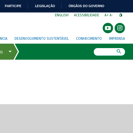
PARTICIPE
LEGISLAÇÃO
ÓRGÃOS DO GOVERNO
⁣
ENGLISH
ACESSIBILIDADE
A+
A-
NCIA
DESENVOLVIMENTO SUSTENTÁVEL
CONHECIMENTO
IMPRENSA
Busca
gem de tela