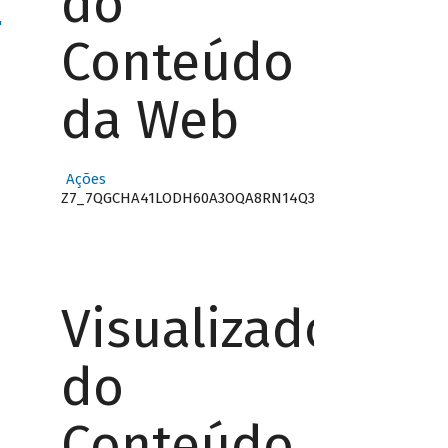
do
"
Conteúdo
da Web
Ações
Z7_7QGCHA41LODH60A3OQA8RN14Q3
Visualizador
do
Conteúdo