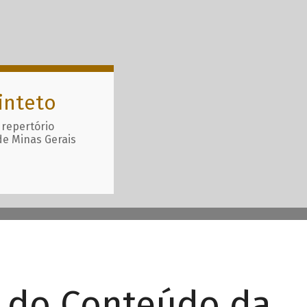
inteto
 repertório
de Minas Gerais
r do Conteúdo da