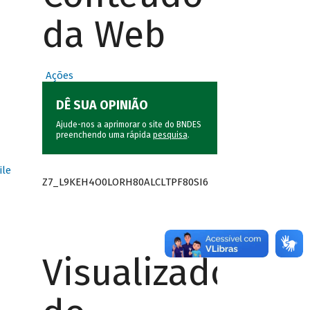
da Web
Ações
DÊ SUA OPINIÃO
Ajude-nos a aprimorar o site do BNDES
preenchendo uma rápida
pesquisa
.
ile
Z7_L9KEH4O0LORH80ALCLTPF80SI6
Visualizador