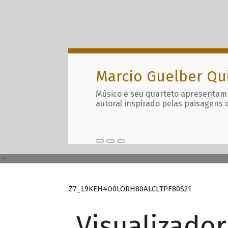
Marcio Guelber Qu
Músico e seu quarteto apresentam
autoral inspirado pelas paisagens 
Z7_L9KEH4O0LORH80ALCLTPF80S21
Visualizado