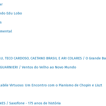
ar
ndo Edu Lobo
s
umental
, TECO CARDOSO, CAETANO BRASIL E ARI COLARES / O Grande Ba
GUARNIERI / Ventos do Velho ao Novo Mundo
abile Virtuoso: Um Encontro com o Pianismo de Chopin e Liszt
ES / Saxofone - 175 anos de história