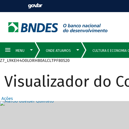
Z7_L9KEH4O0LORH80ALCLTPF80S20
Visualizador do 
Ações
Destaques Prin