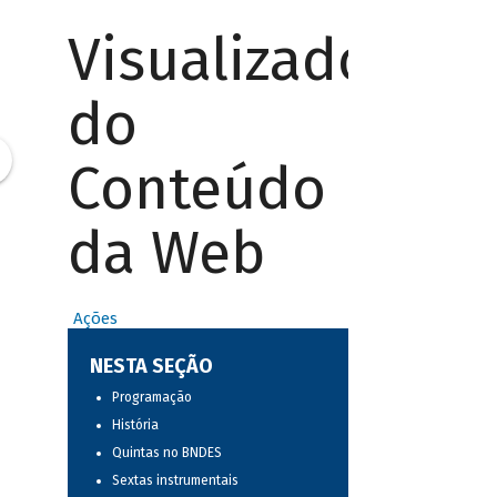
Visualizador
do
Conteúdo
da Web
Ações
NESTA SEÇÃO
Programação
História
Quintas no BNDES
Sextas instrumentais