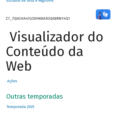
Estudos de Villa e Mignone
Z7_7QGCHA41LODH60A3OQA8RN14Q1
Visualizador do
Conteúdo da
Web
Ações
Outras temporadas
Temporada 2025