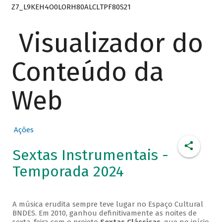
Z7_L9KEH4O0LORH80ALCLTPF80S21
Visualizador do
Conteúdo da
Web
Ações
Sextas Instrumentais -
Temporada 2024
A música erudita sempre teve lugar no Espaço Cultural
BNDES. Em 2010, ganhou definitivamente as noites de