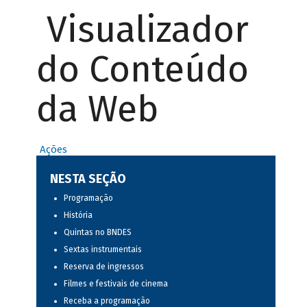
Visualizador
do Conteúdo
da Web
Ações
NESTA SEÇÃO
Programação
História
Quintas no BNDES
Sextas instrumentais
Reserva de ingressos
Filmes e festivais de cinema
Receba a programação