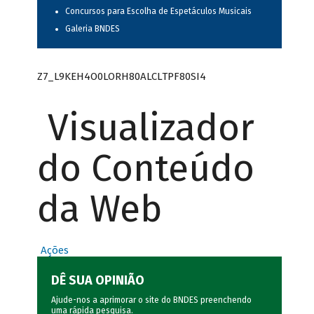
Concursos para Escolha de Espetáculos Musicais
Galeria BNDES
Z7_L9KEH4O0LORH80ALCLTPF80SI4
Visualizador
do Conteúdo
da Web
Ações
DÊ SUA OPINIÃO
Ajude-nos a aprimorar o site do BNDES preenchendo
uma rápida
pesquisa
.