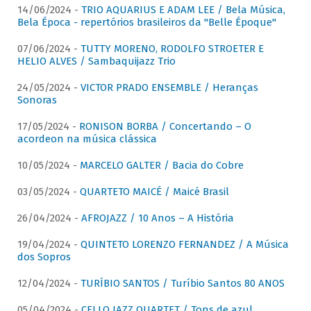
14/06/2024 -
TRIO AQUARIUS E ADAM LEE / Bela Música,
Bela Época - repertórios brasileiros da "Belle Époque"
07/06/2024 -
TUTTY MORENO, RODOLFO STROETER E
HELIO ALVES / Sambaquijazz Trio
24/05/2024 -
VICTOR PRADO ENSEMBLE / Heranças
Sonoras
17/05/2024 -
RONISON BORBA / Concertando – O
acordeon na música clássica
10/05/2024 -
MARCELO GALTER / Bacia do Cobre
03/05/2024 -
QUARTETO MAICÉ / Maicé Brasil
26/04/2024 -
AFROJAZZ / 10 Anos – A História
19/04/2024 -
QUINTETO LORENZO FERNANDEZ / A Música
dos Sopros
12/04/2024 -
TURÍBIO SANTOS / Turíbio Santos 80 ANOS
05/04/2024 -
CELLO JAZZ QUARTET / Tons de azul