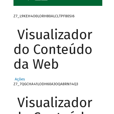
Z7_L9KEH4O0LORH80ALCLTPF80SI6
Visualizador
do Conteúdo
da Web
Ações
Z7_7QGCHA41LODH60A3OQA8RN14Q3
Visualizador