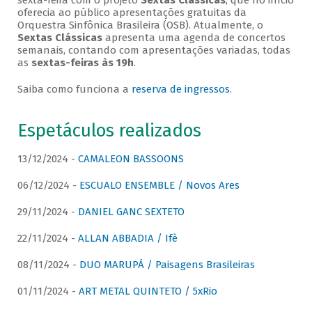
sexta-feira com o projeto
Sextas Clássicas
, que no início
oferecia ao público apresentações gratuitas da
Orquestra Sinfônica Brasileira (OSB). Atualmente, o
Sextas Clássicas
apresenta uma agenda de concertos
semanais, contando com apresentações variadas, todas
as
sextas-feiras às 19h
.
Saiba como funciona a
reserva de ingressos
.
Espetáculos realizados
13/12/2024 -
CAMALEON BASSOONS
06/12/2024 -
ESCUALO ENSEMBLE / Novos Ares
29/11/2024 -
DANIEL GANC SEXTETO
22/11/2024 -
ALLAN ABBADIA / Ifè
08/11/2024 -
DUO MARUPÁ / Paisagens Brasileiras
01/11/2024 -
ART METAL QUINTETO / 5xRio