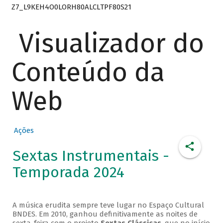
Z7_L9KEH4O0LORH80ALCLTPF80S21
Visualizador do
Conteúdo da
Web
Ações
Sextas Instrumentais -
Temporada 2024
A música erudita sempre teve lugar no Espaço Cultural
BNDES. Em 2010, ganhou definitivamente as noites de