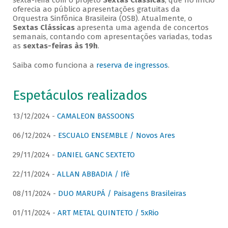
sexta-feira com o projeto
Sextas Clássicas
, que no início
oferecia ao público apresentações gratuitas da
Orquestra Sinfônica Brasileira (OSB). Atualmente, o
Sextas Clássicas
apresenta uma agenda de concertos
semanais, contando com apresentações variadas, todas
as
sextas-feiras às 19h
.
Saiba como funciona a
reserva de ingressos
.
Espetáculos realizados
13/12/2024 -
CAMALEON BASSOONS
06/12/2024 -
ESCUALO ENSEMBLE / Novos Ares
29/11/2024 -
DANIEL GANC SEXTETO
22/11/2024 -
ALLAN ABBADIA / Ifè
08/11/2024 -
DUO MARUPÁ / Paisagens Brasileiras
01/11/2024 -
ART METAL QUINTETO / 5xRio