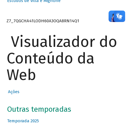
Estudos de Villa e Mignone
Z7_7QGCHA41LODH60A3OQA8RN14Q1
Visualizador do
Conteúdo da
Web
Ações
Outras temporadas
Temporada 2025