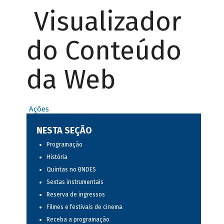
Visualizador
do Conteúdo
da Web
Ações
NESTA SEÇÃO
Programação
História
Quintas no BNDES
Sextas instrumentais
Reserva de ingressos
Filmes e festivais de cinema
Receba a programação