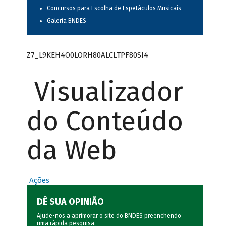
Concursos para Escolha de Espetáculos Musicais
Galeria BNDES
Z7_L9KEH4O0LORH80ALCLTPF80SI4
Visualizador
do Conteúdo
da Web
Ações
DÊ SUA OPINIÃO
Ajude-nos a aprimorar o site do BNDES preenchendo
uma rápida
pesquisa
.