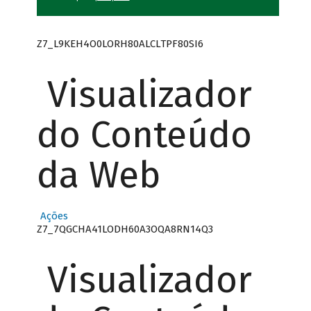
Z7_L9KEH4O0LORH80ALCLTPF80SI6
Visualizador
do Conteúdo
da Web
Ações
Z7_7QGCHA41LODH60A3OQA8RN14Q3
Visualizador