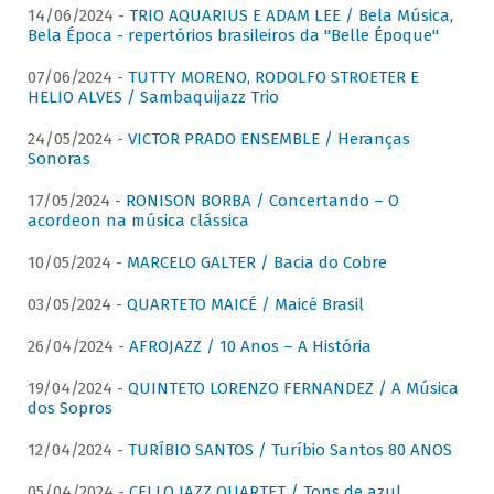
14/06/2024 -
TRIO AQUARIUS E ADAM LEE / Bela Música,
Bela Época - repertórios brasileiros da "Belle Époque"
07/06/2024 -
TUTTY MORENO, RODOLFO STROETER E
HELIO ALVES / Sambaquijazz Trio
24/05/2024 -
VICTOR PRADO ENSEMBLE / Heranças
Sonoras
17/05/2024 -
RONISON BORBA / Concertando – O
acordeon na música clássica
10/05/2024 -
MARCELO GALTER / Bacia do Cobre
03/05/2024 -
QUARTETO MAICÉ / Maicé Brasil
26/04/2024 -
AFROJAZZ / 10 Anos – A História
19/04/2024 -
QUINTETO LORENZO FERNANDEZ / A Música
dos Sopros
12/04/2024 -
TURÍBIO SANTOS / Turíbio Santos 80 ANOS
05/04/2024 -
CELLO JAZZ QUARTET / Tons de azul