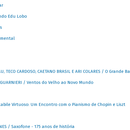
ar
ndo Edu Lobo
s
umental
, TECO CARDOSO, CAETANO BRASIL E ARI COLARES / O Grande Ba
GUARNIERI / Ventos do Velho ao Novo Mundo
abile Virtuoso: Um Encontro com o Pianismo de Chopin e Liszt
ES / Saxofone - 175 anos de história