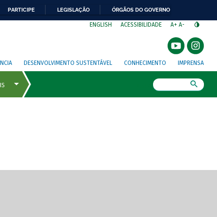
PARTICIPE
LEGISLAÇÃO
ÓRGÃOS DO GOVERNO
⁣
ENGLISH
ACESSIBILIDADE
A+
A-
NCIA
DESENVOLVIMENTO SUSTENTÁVEL
CONHECIMENTO
IMPRENSA
Busca
gem de tela