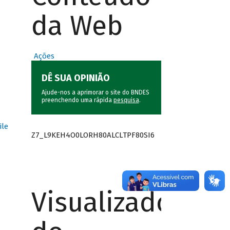
da Web
Ações
DÊ SUA OPINIÃO
Ajude-nos a aprimorar o site do BNDES
preenchendo uma rápida
pesquisa
.
ile
Z7_L9KEH4O0LORH80ALCLTPF80SI6
Visualizador