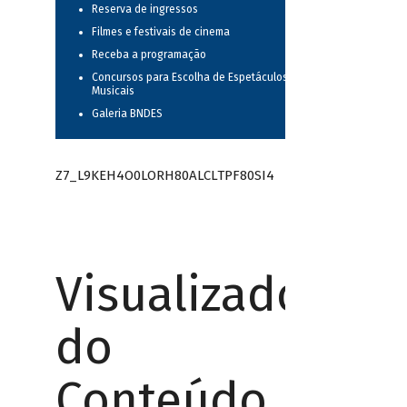
Reserva de ingressos
Filmes e festivais de cinema
Receba a programação
Concursos para Escolha de Espetáculos
Musicais
Galeria BNDES
Z7_L9KEH4O0LORH80ALCLTPF80SI4
Visualizador
do
Conteúdo