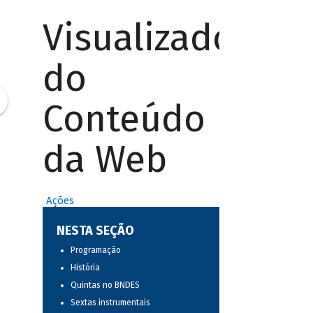
Visualizador
do
Conteúdo
da Web
Ações
NESTA SEÇÃO
Programação
História
Quintas no BNDES
Sextas instrumentais