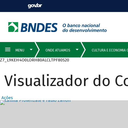
Z7_L9KEH4O0LORH80ALCLTPF80S20
Visualizador do 
Ações
Destaques Prin