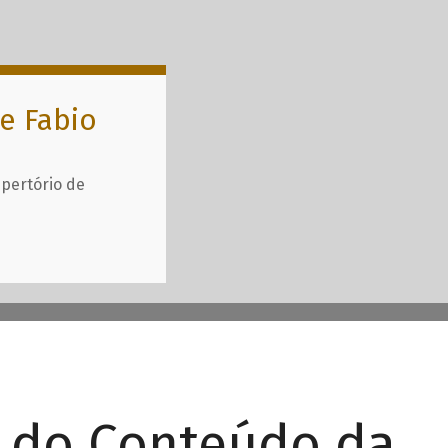
e Fabio
epertório de
r do Conteúdo da