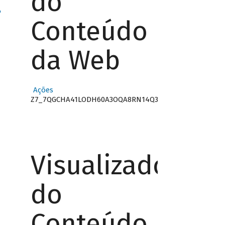
do
"
Conteúdo
da Web
Ações
Z7_7QGCHA41LODH60A3OQA8RN14Q3
Visualizador
do
Conteúdo