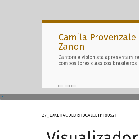
Camila Provenzale 
Zanon
Cantora e violonista apresentam r
compositores clássicos brasileiros
Z7_L9KEH4O0LORH80ALCLTPF80S21
Visualizado