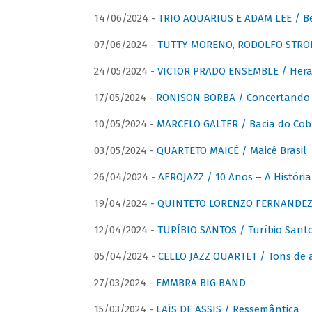
14/06/2024 -
TRIO AQUARIUS E ADAM LEE / Bela
07/06/2024 -
TUTTY MORENO, RODOLFO STROET
24/05/2024 -
VICTOR PRADO ENSEMBLE / Hera
17/05/2024 -
RONISON BORBA / Concertando –
10/05/2024 -
MARCELO GALTER / Bacia do Cob
03/05/2024 -
QUARTETO MAICÉ / Maicé Brasil
26/04/2024 -
AFROJAZZ / 10 Anos – A História
19/04/2024 -
QUINTETO LORENZO FERNANDEZ /
12/04/2024 -
TURÍBIO SANTOS / Turíbio Sant
05/04/2024 -
CELLO JAZZ QUARTET / Tons de 
27/03/2024 -
EMMBRA BIG BAND
15/03/2024 -
LAÍS DE ASSIS / Ressemântica