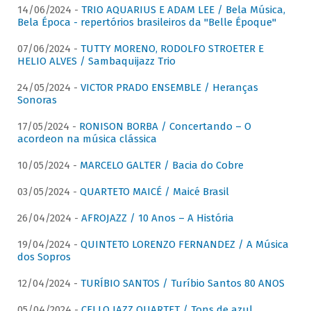
14/06/2024 -
TRIO AQUARIUS E ADAM LEE / Bela Música,
Bela Época - repertórios brasileiros da "Belle Époque"
07/06/2024 -
TUTTY MORENO, RODOLFO STROETER E
HELIO ALVES / Sambaquijazz Trio
24/05/2024 -
VICTOR PRADO ENSEMBLE / Heranças
Sonoras
17/05/2024 -
RONISON BORBA / Concertando – O
acordeon na música clássica
10/05/2024 -
MARCELO GALTER / Bacia do Cobre
03/05/2024 -
QUARTETO MAICÉ / Maicé Brasil
26/04/2024 -
AFROJAZZ / 10 Anos – A História
19/04/2024 -
QUINTETO LORENZO FERNANDEZ / A Música
dos Sopros
12/04/2024 -
TURÍBIO SANTOS / Turíbio Santos 80 ANOS
05/04/2024 -
CELLO JAZZ QUARTET / Tons de azul