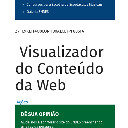
Concursos para Escolha de Espetáculos Musicais
Galeria BNDES
Z7_L9KEH4O0LORH80ALCLTPF80SI4
Visualizador
do Conteúdo
da Web
Ações
DÊ SUA OPINIÃO
Ajude-nos a aprimorar o site do BNDES preenchendo
uma rápida
pesquisa
.