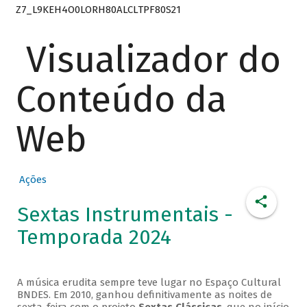
Z7_L9KEH4O0LORH80ALCLTPF80S21
Visualizador do
Conteúdo da
Web
Ações
Sextas Instrumentais -
Temporada 2024
A música erudita sempre teve lugar no Espaço Cultural
BNDES. Em 2010, ganhou definitivamente as noites de