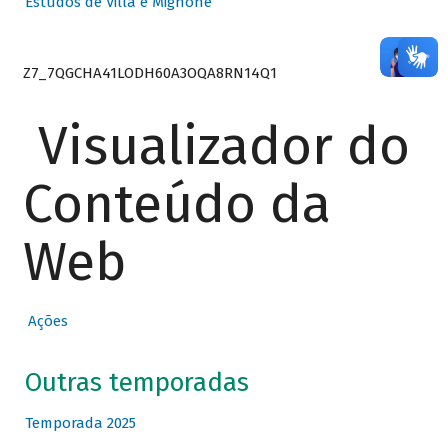
Estudos de Villa e Mignone
Z7_7QGCHA41LODH60A3OQA8RN14Q1
Visualizador do
Conteúdo da
Web
Ações
Outras temporadas
Temporada 2025