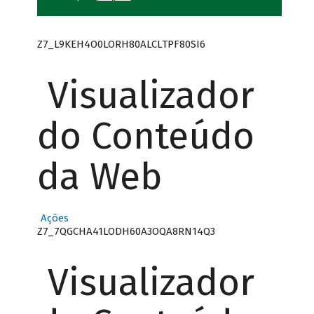
Z7_L9KEH4O0LORH80ALCLTPF80SI6
Visualizador
do Conteúdo
da Web
Ações
Z7_7QGCHA41LODH60A3OQA8RN14Q3
Visualizador