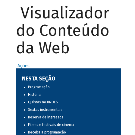
Visualizador
do Conteúdo
da Web
Ações
NESTA SEÇÃO
Programação
História
Quintas no BNDES
Sextas instrumentais
Reserva de ingressos
Filmes e festivais de cinema
Receba a programação