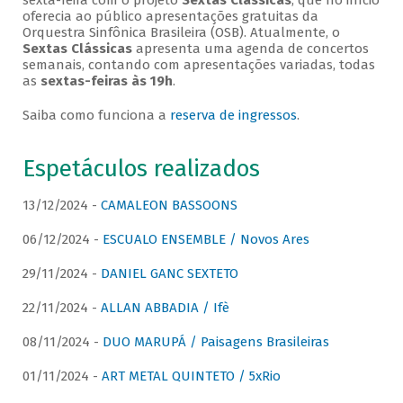
sexta-feira com o projeto
Sextas Clássicas
, que no início
oferecia ao público apresentações gratuitas da
Orquestra Sinfônica Brasileira (OSB). Atualmente, o
Sextas Clássicas
apresenta uma agenda de concertos
semanais, contando com apresentações variadas, todas
as
sextas-feiras às 19h
.
Saiba como funciona a
reserva de ingressos
.
Espetáculos realizados
13/12/2024 -
CAMALEON BASSOONS
06/12/2024 -
ESCUALO ENSEMBLE / Novos Ares
29/11/2024 -
DANIEL GANC SEXTETO
22/11/2024 -
ALLAN ABBADIA / Ifè
08/11/2024 -
DUO MARUPÁ / Paisagens Brasileiras
01/11/2024 -
ART METAL QUINTETO / 5xRio