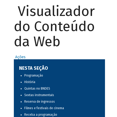
Visualizador
do Conteúdo
da Web
Ações
NESTA SEÇÃO
Programação
História
Quintas no BNDES
Sextas instrumentais
Reserva de ingressos
Filmes e festivais de cinema
Receba a programação