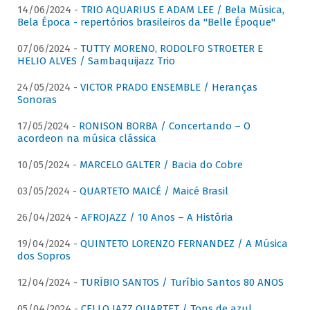
14/06/2024 -
TRIO AQUARIUS E ADAM LEE / Bela Música,
Bela Época - repertórios brasileiros da "Belle Époque"
07/06/2024 -
TUTTY MORENO, RODOLFO STROETER E
HELIO ALVES / Sambaquijazz Trio
24/05/2024 -
VICTOR PRADO ENSEMBLE / Heranças
Sonoras
17/05/2024 -
RONISON BORBA / Concertando – O
acordeon na música clássica
10/05/2024 -
MARCELO GALTER / Bacia do Cobre
03/05/2024 -
QUARTETO MAICÉ / Maicé Brasil
26/04/2024 -
AFROJAZZ / 10 Anos – A História
19/04/2024 -
QUINTETO LORENZO FERNANDEZ / A Música
dos Sopros
12/04/2024 -
TURÍBIO SANTOS / Turíbio Santos 80 ANOS
05/04/2024 -
CELLO JAZZ QUARTET / Tons de azul