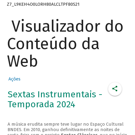
Z7_L9KEH4O0LORH80ALCLTPF80S21
Visualizador do
Conteúdo da
Web
Ações
Sextas Instrumentais -
Temporada 2024
A música erudita sempre teve lugar no Espaço Cultural
BNDES. Em 2010, ganhou definitivamente as noites de