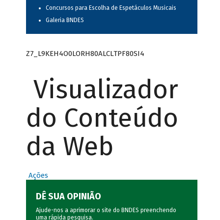
Concursos para Escolha de Espetáculos Musicais
Galeria BNDES
Z7_L9KEH4O0LORH80ALCLTPF80SI4
Visualizador
do Conteúdo
da Web
Ações
DÊ SUA OPINIÃO
Ajude-nos a aprimorar o site do BNDES preenchendo
uma rápida
pesquisa
.