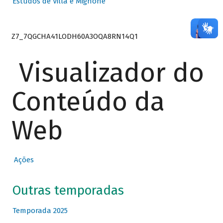
Estudos de Villa e Mignone
Z7_7QGCHA41LODH60A3OQA8RN14Q1
Visualizador do
Conteúdo da
Web
Ações
Outras temporadas
Temporada 2025