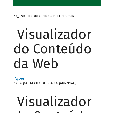
Z7_L9KEH4O0LORH80ALCLTPF80SI6
Visualizador
do Conteúdo
da Web
Ações
Z7_7QGCHA41LODH60A3OQA8RN14Q3
Visualizador