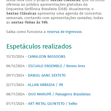
sexta-feira com o projeto
Sextas Clássicas
, que no início
oferecia ao público apresentações gratuitas da
Orquestra Sinfônica Brasileira (OSB). Atualmente, o
Sextas Clássicas
apresenta uma agenda de concertos
semanais, contando com apresentações variadas, todas
as
sextas-feiras às 19h
.
Saiba como funciona a
reserva de ingressos
.
Espetáculos realizados
13/12/2024 -
CAMALEON BASSOONS
06/12/2024 -
ESCUALO ENSEMBLE / Novos Ares
29/11/2024 -
DANIEL GANC SEXTETO
22/11/2024 -
ALLAN ABBADIA / Ifè
08/11/2024 -
DUO MARUPÁ / Paisagens Brasileiras
01/11/2024 -
ART METAL QUINTETO / 5xRio