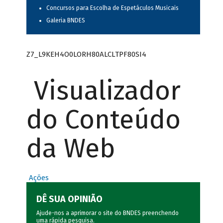
Concursos para Escolha de Espetáculos Musicais
Galeria BNDES
Z7_L9KEH4O0LORH80ALCLTPF80SI4
Visualizador
do Conteúdo
da Web
Ações
DÊ SUA OPINIÃO
Ajude-nos a aprimorar o site do BNDES preenchendo
uma rápida
pesquisa
.