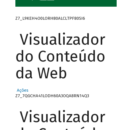
Z7_L9KEH4O0LORH80ALCLTPF80SI6
Visualizador
do Conteúdo
da Web
Ações
Z7_7QGCHA41LODH60A3OQA8RN14Q3
Visualizador