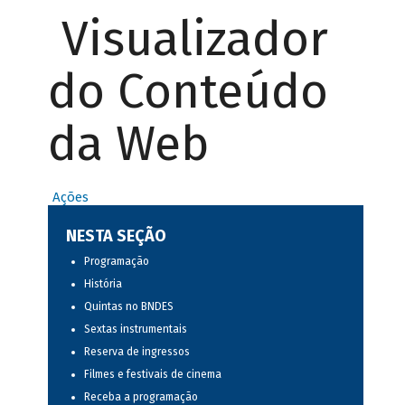
Visualizador
do Conteúdo
da Web
Ações
NESTA SEÇÃO
Programação
História
Quintas no BNDES
Sextas instrumentais
Reserva de ingressos
Filmes e festivais de cinema
Receba a programação