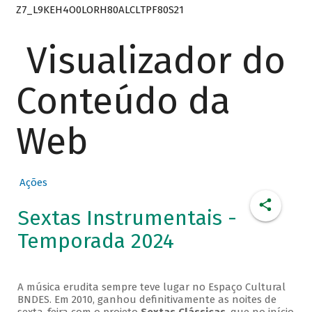
Z7_L9KEH4O0LORH80ALCLTPF80S21
Visualizador do
Conteúdo da
Web
Ações
Sextas Instrumentais -
Temporada 2024
A música erudita sempre teve lugar no Espaço Cultural
BNDES. Em 2010, ganhou definitivamente as noites de