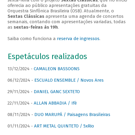
sexta-feira com o projeto
Sextas Clássicas
, que no início
oferecia ao público apresentações gratuitas da
Orquestra Sinfônica Brasileira (OSB). Atualmente, o
Sextas Clássicas
apresenta uma agenda de concertos
semanais, contando com apresentações variadas, todas
as
sextas-feiras às 19h
.
Saiba como funciona a
reserva de ingressos
.
Espetáculos realizados
13/12/2024 -
CAMALEON BASSOONS
06/12/2024 -
ESCUALO ENSEMBLE / Novos Ares
29/11/2024 -
DANIEL GANC SEXTETO
22/11/2024 -
ALLAN ABBADIA / Ifè
08/11/2024 -
DUO MARUPÁ / Paisagens Brasileiras
01/11/2024 -
ART METAL QUINTETO / 5xRio