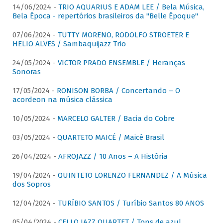
14/06/2024 -
TRIO AQUARIUS E ADAM LEE / Bela Música,
Bela Época - repertórios brasileiros da "Belle Époque"
07/06/2024 -
TUTTY MORENO, RODOLFO STROETER E
HELIO ALVES / Sambaquijazz Trio
24/05/2024 -
VICTOR PRADO ENSEMBLE / Heranças
Sonoras
17/05/2024 -
RONISON BORBA / Concertando – O
acordeon na música clássica
10/05/2024 -
MARCELO GALTER / Bacia do Cobre
03/05/2024 -
QUARTETO MAICÉ / Maicé Brasil
26/04/2024 -
AFROJAZZ / 10 Anos – A História
19/04/2024 -
QUINTETO LORENZO FERNANDEZ / A Música
dos Sopros
12/04/2024 -
TURÍBIO SANTOS / Turíbio Santos 80 ANOS
05/04/2024 -
CELLO JAZZ QUARTET / Tons de azul