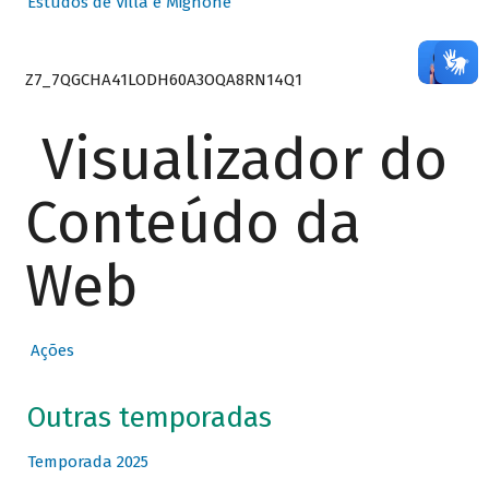
Estudos de Villa e Mignone
Z7_7QGCHA41LODH60A3OQA8RN14Q1
Visualizador do
Conteúdo da
Web
Ações
Outras temporadas
Temporada 2025