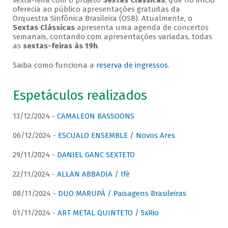
sexta-feira com o projeto
Sextas Clássicas
, que no início
oferecia ao público apresentações gratuitas da
Orquestra Sinfônica Brasileira (OSB). Atualmente, o
Sextas Clássicas
apresenta uma agenda de concertos
semanais, contando com apresentações variadas, todas
as
sextas-feiras às 19h
.
Saiba como funciona a
reserva de ingressos
.
Espetáculos realizados
13/12/2024 -
CAMALEON BASSOONS
06/12/2024 -
ESCUALO ENSEMBLE / Novos Ares
29/11/2024 -
DANIEL GANC SEXTETO
22/11/2024 -
ALLAN ABBADIA / Ifè
08/11/2024 -
DUO MARUPÁ / Paisagens Brasileiras
01/11/2024 -
ART METAL QUINTETO / 5xRio