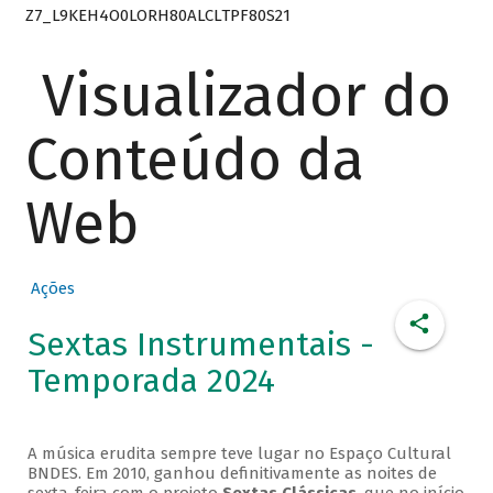
Z7_L9KEH4O0LORH80ALCLTPF80S21
Visualizador do
Conteúdo da
Web
Ações
Sextas Instrumentais -
Temporada 2024
A música erudita sempre teve lugar no Espaço Cultural
BNDES. Em 2010, ganhou definitivamente as noites de