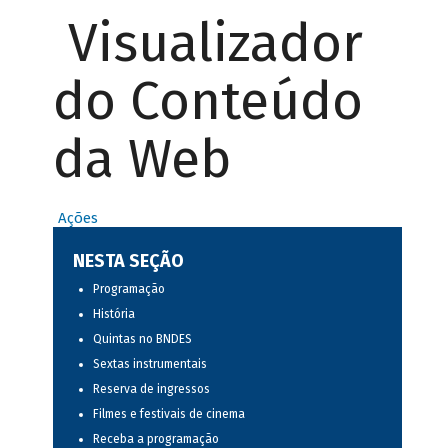
Visualizador
do Conteúdo
da Web
Ações
NESTA SEÇÃO
Programação
História
Quintas no BNDES
Sextas instrumentais
Reserva de ingressos
Filmes e festivais de cinema
Receba a programação