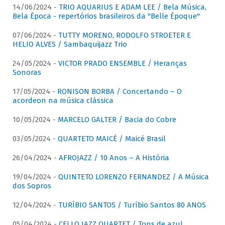
14/06/2024 -
TRIO AQUARIUS E ADAM LEE / Bela Música,
Bela Época - repertórios brasileiros da "Belle Époque"
07/06/2024 -
TUTTY MORENO, RODOLFO STROETER E
HELIO ALVES / Sambaquijazz Trio
24/05/2024 -
VICTOR PRADO ENSEMBLE / Heranças
Sonoras
17/05/2024 -
RONISON BORBA / Concertando – O
acordeon na música clássica
10/05/2024 -
MARCELO GALTER / Bacia do Cobre
03/05/2024 -
QUARTETO MAICÉ / Maicé Brasil
26/04/2024 -
AFROJAZZ / 10 Anos – A História
19/04/2024 -
QUINTETO LORENZO FERNANDEZ / A Música
dos Sopros
12/04/2024 -
TURÍBIO SANTOS / Turíbio Santos 80 ANOS
05/04/2024 -
CELLO JAZZ QUARTET / Tons de azul