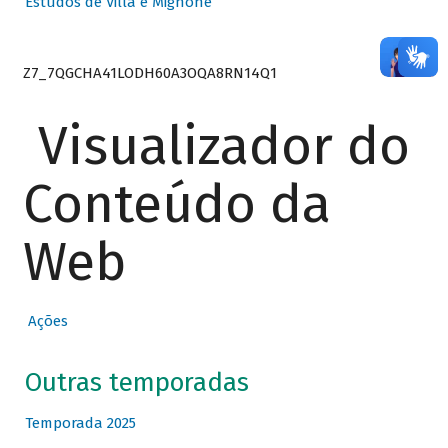
Estudos de Villa e Mignone
Z7_7QGCHA41LODH60A3OQA8RN14Q1
Visualizador do
Conteúdo da
Web
Ações
Outras temporadas
Temporada 2025