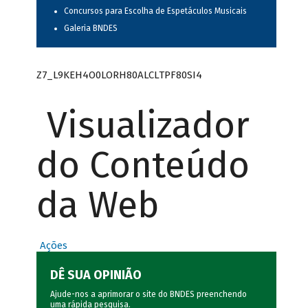
Concursos para Escolha de Espetáculos Musicais
Galeria BNDES
Z7_L9KEH4O0LORH80ALCLTPF80SI4
Visualizador
do Conteúdo
da Web
Ações
DÊ SUA OPINIÃO
Ajude-nos a aprimorar o site do BNDES preenchendo
uma rápida
pesquisa
.