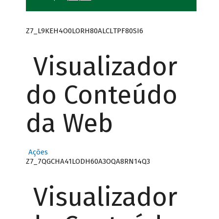
Z7_L9KEH4O0LORH80ALCLTPF80SI6
Visualizador
do Conteúdo
da Web
Ações
Z7_7QGCHA41LODH60A3OQA8RN14Q3
Visualizador