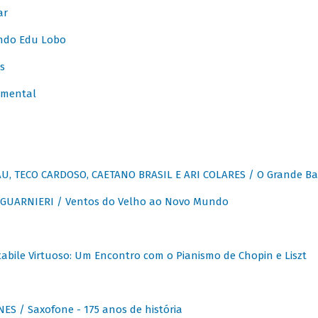
ar
ndo Edu Lobo
s
umental
, TECO CARDOSO, CAETANO BRASIL E ARI COLARES / O Grande Ba
GUARNIERI / Ventos do Velho ao Novo Mundo
abile Virtuoso: Um Encontro com o Pianismo de Chopin e Liszt
ES / Saxofone - 175 anos de história