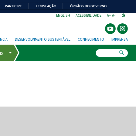
PARTICIPE
LEGISLAÇÃO
ÓRGÃOS DO GOVERNO
⁣
ENGLISH
ACESSIBILIDADE
A+
A-
NCIA
DESENVOLVIMENTO SUSTENTÁVEL
CONHECIMENTO
IMPRENSA
Busca
gem de tela