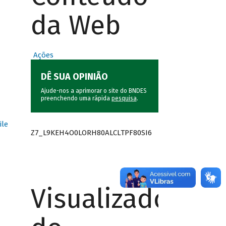
da Web
Ações
DÊ SUA OPINIÃO
Ajude-nos a aprimorar o site do BNDES
preenchendo uma rápida
pesquisa
.
ile
Z7_L9KEH4O0LORH80ALCLTPF80SI6
Visualizador