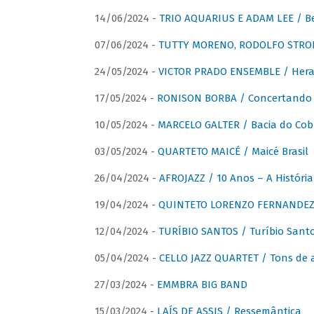
14/06/2024 -
TRIO AQUARIUS E ADAM LEE / Bela
07/06/2024 -
TUTTY MORENO, RODOLFO STROET
24/05/2024 -
VICTOR PRADO ENSEMBLE / Hera
17/05/2024 -
RONISON BORBA / Concertando –
10/05/2024 -
MARCELO GALTER / Bacia do Cob
03/05/2024 -
QUARTETO MAICÉ / Maicé Brasil
26/04/2024 -
AFROJAZZ / 10 Anos – A História
19/04/2024 -
QUINTETO LORENZO FERNANDEZ /
12/04/2024 -
TURÍBIO SANTOS / Turíbio Sant
05/04/2024 -
CELLO JAZZ QUARTET / Tons de 
27/03/2024 -
EMMBRA BIG BAND
15/03/2024 -
LAÍS DE ASSIS / Ressemântica