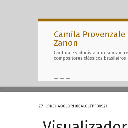
Camila Provenzale 
Zanon
Cantora e violonista apresentam r
compositores clássicos brasileiros
Z7_L9KEH4O0LORH80ALCLTPF80S21
Visualizado