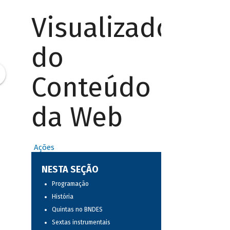
Visualizador
do
Conteúdo
da Web
Ações
NESTA SEÇÃO
Programação
História
Quintas no BNDES
Sextas instrumentais