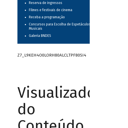
Reserva de ingressos
Filmes e festivais de cinema
Receba a programação
Concursos para Escolha de Espetáculos
Musicais
Galeria BNDES
Z7_L9KEH4O0LORH80ALCLTPF80SI4
Visualizador
do
Conteúdo