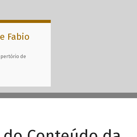
e Fabio
epertório de
r do Conteúdo da