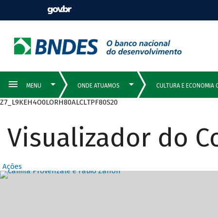
Z7_L9KEH4O0LORH80ALCLTPF80S20
Visualizador do 
Ações
Destaques Prin