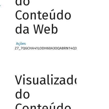
do
"
Conteúdo
da Web
Ações
Z7_7QGCHA41LODH60A3OQA8RN14Q3
Visualizador
do
Conteúdo