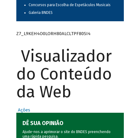
Concursos para Escolha de Espetáculos Musicais
Galeria BNDES
Z7_L9KEH4O0LORH80ALCLTPF80SI4
Visualizador
do Conteúdo
da Web
Ações
DÊ SUA OPINIÃO
Ajude-nos a aprimorar o site do BNDES preenchendo
uma rápida
pesquisa
.