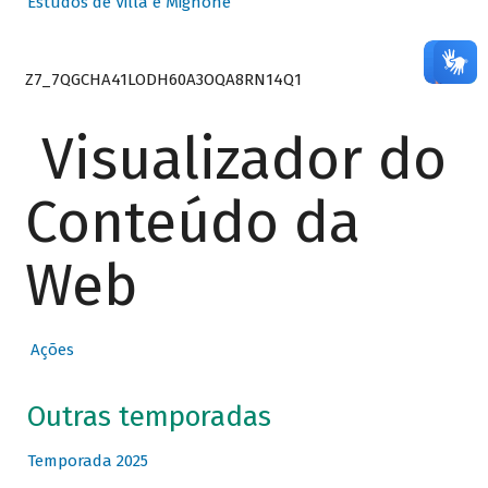
Estudos de Villa e Mignone
Z7_7QGCHA41LODH60A3OQA8RN14Q1
Visualizador do
Conteúdo da
Web
Ações
Outras temporadas
Temporada 2025