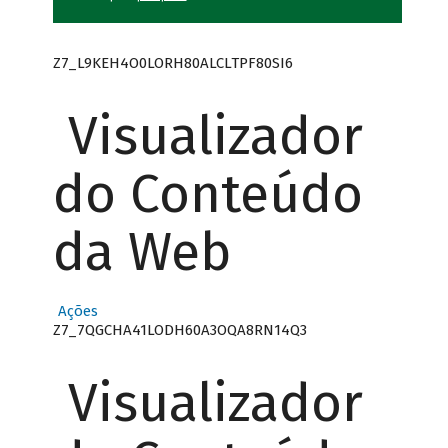
Z7_L9KEH4O0LORH80ALCLTPF80SI6
Visualizador
do Conteúdo
da Web
Ações
Z7_7QGCHA41LODH60A3OQA8RN14Q3
Visualizador