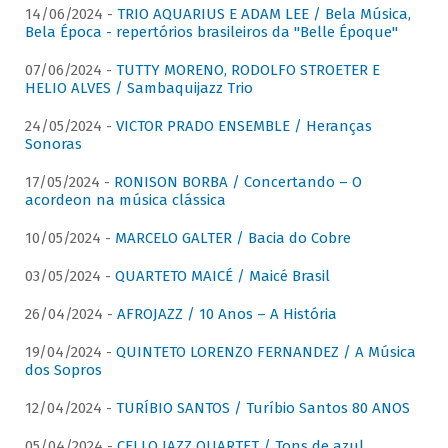
14/06/2024 -
TRIO AQUARIUS E ADAM LEE / Bela Música,
Bela Época - repertórios brasileiros da "Belle Époque"
07/06/2024 -
TUTTY MORENO, RODOLFO STROETER E
HELIO ALVES / Sambaquijazz Trio
24/05/2024 -
VICTOR PRADO ENSEMBLE / Heranças
Sonoras
17/05/2024 -
RONISON BORBA / Concertando – O
acordeon na música clássica
10/05/2024 -
MARCELO GALTER / Bacia do Cobre
03/05/2024 -
QUARTETO MAICÉ / Maicé Brasil
26/04/2024 -
AFROJAZZ / 10 Anos – A História
19/04/2024 -
QUINTETO LORENZO FERNANDEZ / A Música
dos Sopros
12/04/2024 -
TURÍBIO SANTOS / Turíbio Santos 80 ANOS
05/04/2024 -
CELLO JAZZ QUARTET / Tons de azul