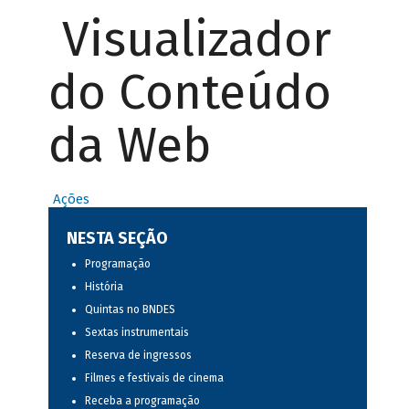
Visualizador
do Conteúdo
da Web
Ações
NESTA SEÇÃO
Programação
História
Quintas no BNDES
Sextas instrumentais
Reserva de ingressos
Filmes e festivais de cinema
Receba a programação