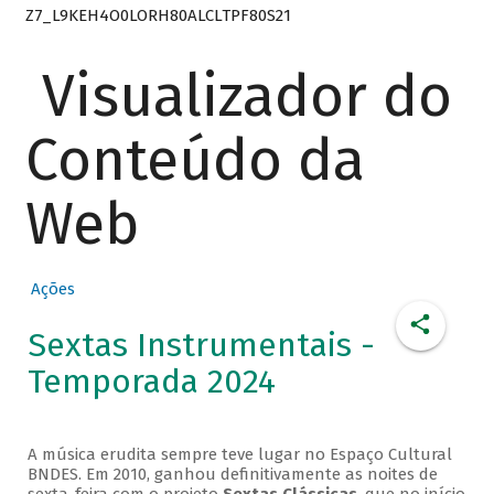
Z7_L9KEH4O0LORH80ALCLTPF80S21
Visualizador do
Conteúdo da
Web
Ações
Sextas Instrumentais -
Temporada 2024
A música erudita sempre teve lugar no Espaço Cultural
BNDES. Em 2010, ganhou definitivamente as noites de