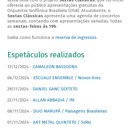
sexta-feira com o projeto
Sextas Clássicas
, que no início
oferecia ao público apresentações gratuitas da
Orquestra Sinfônica Brasileira (OSB). Atualmente, o
Sextas Clássicas
apresenta uma agenda de concertos
semanais, contando com apresentações variadas, todas
as
sextas-feiras às 19h
.
Saiba como funciona a
reserva de ingressos
.
Espetáculos realizados
13/12/2024 -
CAMALEON BASSOONS
06/12/2024 -
ESCUALO ENSEMBLE / Novos Ares
29/11/2024 -
DANIEL GANC SEXTETO
22/11/2024 -
ALLAN ABBADIA / Ifè
08/11/2024 -
DUO MARUPÁ / Paisagens Brasileiras
01/11/2024 -
ART METAL QUINTETO / 5xRio