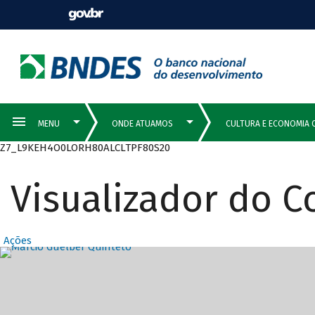
Z7_L9KEH4O0LORH80ALCLTPF80S20
Visualizador do 
Ações
Destaques Prin