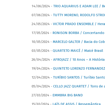
14/06/2024 -
TRIO AQUARIUS E ADAM LEE / Bela
07/06/2024 -
TUTTY MORENO, RODOLFO STROET
24/05/2024 -
VICTOR PRADO ENSEMBLE / Hera
17/05/2024 -
RONISON BORBA / Concertando –
10/05/2024 -
MARCELO GALTER / Bacia do Cob
03/05/2024 -
QUARTETO MAICÉ / Maicé Brasil
26/04/2024 -
AFROJAZZ / 10 Anos – A História
19/04/2024 -
QUINTETO LORENZO FERNANDEZ /
12/04/2024 -
TURÍBIO SANTOS / Turíbio Sant
05/04/2024 -
CELLO JAZZ QUARTET / Tons de 
27/03/2024 -
EMMBRA BIG BAND
15/03/2024 -
LAÍS DE ASSIS / Ressemântica