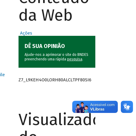
da Web
Ações
DÊ SUA OPINIÃO
Ajude-nos a aprimorar o site do BNDES
preenchendo uma rápida
pesquisa
.
ile
Z7_L9KEH4O0LORH80ALCLTPF80SI6
Visualizador