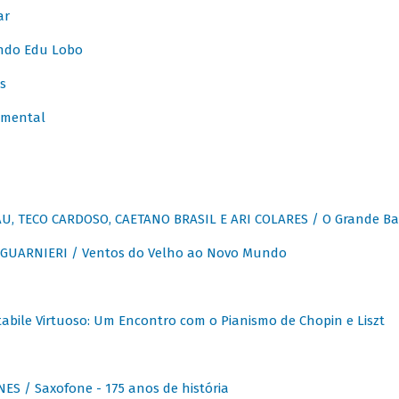
ar
ndo Edu Lobo
s
umental
, TECO CARDOSO, CAETANO BRASIL E ARI COLARES / O Grande Ba
GUARNIERI / Ventos do Velho ao Novo Mundo
abile Virtuoso: Um Encontro com o Pianismo de Chopin e Liszt
ES / Saxofone - 175 anos de história