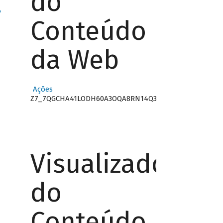
do
"
Conteúdo
da Web
Ações
Z7_7QGCHA41LODH60A3OQA8RN14Q3
Visualizador
do
Conteúdo