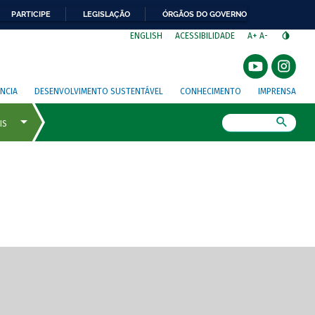
PARTICIPE
LEGISLAÇÃO
ÓRGÃOS DO GOVERNO
⁣
ENGLISH
ACESSIBILIDADE
A+
A-
NCIA
DESENVOLVIMENTO SUSTENTÁVEL
CONHECIMENTO
IMPRENSA
Busca
gem de tela