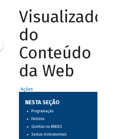
Visualizador
do
Conteúdo
da Web
Ações
NESTA SEÇÃO
Programação
História
Quintas no BNDES
Sextas instrumentais