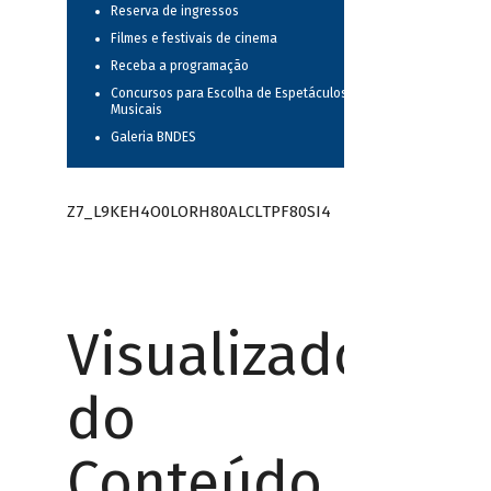
Reserva de ingressos
Filmes e festivais de cinema
Receba a programação
Concursos para Escolha de Espetáculos
Musicais
Galeria BNDES
Z7_L9KEH4O0LORH80ALCLTPF80SI4
Visualizador
do
Conteúdo