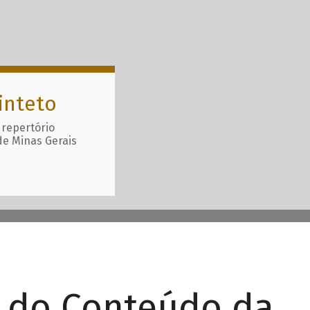
inteto
 repertório
de Minas Gerais
r do Conteúdo da