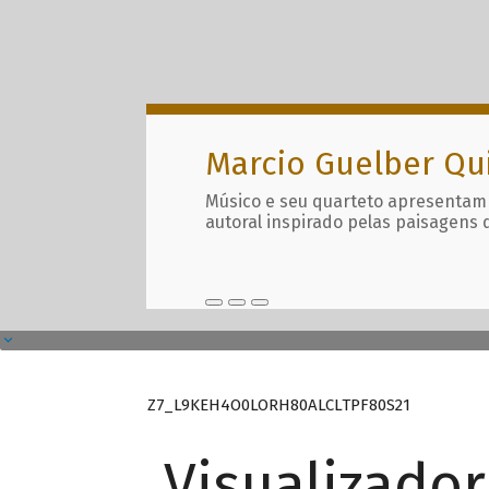
Marcio Guelber Qu
Músico e seu quarteto apresentam
autoral inspirado pelas paisagens 
Z7_L9KEH4O0LORH80ALCLTPF80S21
Visualizado