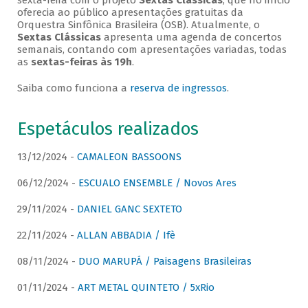
sexta-feira com o projeto
Sextas Clássicas
, que no início
oferecia ao público apresentações gratuitas da
Orquestra Sinfônica Brasileira (OSB). Atualmente, o
Sextas Clássicas
apresenta uma agenda de concertos
semanais, contando com apresentações variadas, todas
as
sextas-feiras às 19h
.
Saiba como funciona a
reserva de ingressos
.
Espetáculos realizados
13/12/2024 -
CAMALEON BASSOONS
06/12/2024 -
ESCUALO ENSEMBLE / Novos Ares
29/11/2024 -
DANIEL GANC SEXTETO
22/11/2024 -
ALLAN ABBADIA / Ifè
08/11/2024 -
DUO MARUPÁ / Paisagens Brasileiras
01/11/2024 -
ART METAL QUINTETO / 5xRio