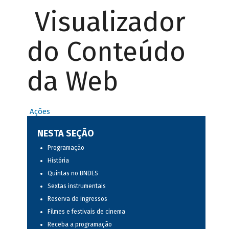
Visualizador
do Conteúdo
da Web
Ações
NESTA SEÇÃO
Programação
História
Quintas no BNDES
Sextas instrumentais
Reserva de ingressos
Filmes e festivais de cinema
Receba a programação