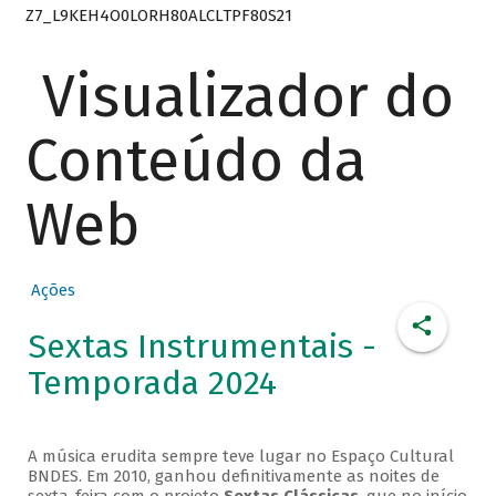
Z7_L9KEH4O0LORH80ALCLTPF80S21
Visualizador do
Conteúdo da
Web
Ações
Sextas Instrumentais -
Temporada 2024
A música erudita sempre teve lugar no Espaço Cultural
BNDES. Em 2010, ganhou definitivamente as noites de