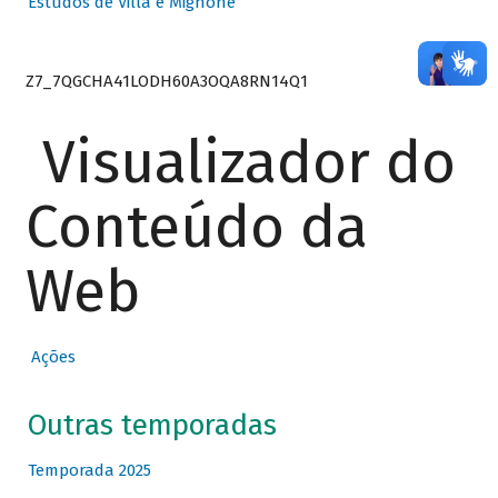
Estudos de Villa e Mignone
Z7_7QGCHA41LODH60A3OQA8RN14Q1
Visualizador do
Conteúdo da
Web
Ações
Outras temporadas
Temporada 2025