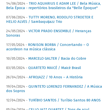
14/06/2024 -
TRIO AQUARIUS E ADAM LEE / Bela Música,
Bela Época - repertórios brasileiros da "Belle Époque"
07/06/2024 -
TUTTY MORENO, RODOLFO STROETER E
HELIO ALVES / Sambaquijazz Trio
24/05/2024 -
VICTOR PRADO ENSEMBLE / Heranças
Sonoras
17/05/2024 -
RONISON BORBA / Concertando – O
acordeon na música clássica
10/05/2024 -
MARCELO GALTER / Bacia do Cobre
03/05/2024 -
QUARTETO MAICÉ / Maicé Brasil
26/04/2024 -
AFROJAZZ / 10 Anos – A História
19/04/2024 -
QUINTETO LORENZO FERNANDEZ / A Música
dos Sopros
12/04/2024 -
TURÍBIO SANTOS / Turíbio Santos 80 ANOS
05/04/2024 -
CELLO JAZZ QUARTET / Tons de azul