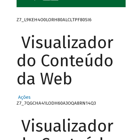
Z7_L9KEH4O0LORH80ALCLTPF80SI6
Visualizador
do Conteúdo
da Web
Ações
Z7_7QGCHA41LODH60A3OQA8RN14Q3
Visualizador