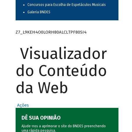
Concursos para Escolha de Espetáculos Musicais
Galeria BNDES
Z7_L9KEH4O0LORH80ALCLTPF80SI4
Visualizador
do Conteúdo
da Web
Ações
DÊ SUA OPINIÃO
Ajude-nos a aprimorar o site do BNDES preenchendo
uma rápida
pesquisa
.