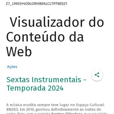
Z7_L9KEH4O0LORH80ALCLTPF80S21
Visualizador do
Conteúdo da
Web
Ações
Sextas Instrumentais -
Temporada 2024
A música erudita sempre teve lugar no Espaço Cultural
BNDES. Em 2010, ganhou definitivamente as noites de