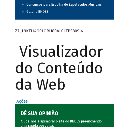
Concursos para Escolha de Espetáculos Musicais
Galeria BNDES
Z7_L9KEH4O0LORH80ALCLTPF80SI4
Visualizador
do Conteúdo
da Web
Ações
DÊ SUA OPINIÃO
Ajude-nos a aprimorar o site do BNDES preenchendo
uma rápida
pesquisa
.