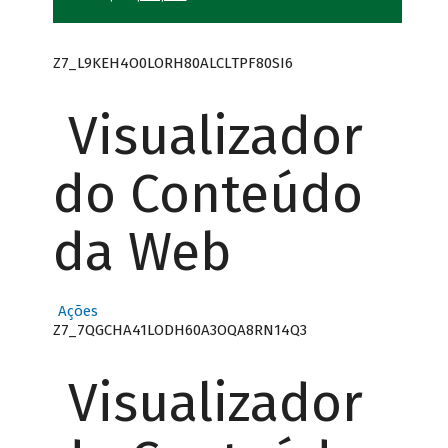
Z7_L9KEH4O0LORH80ALCLTPF80SI6
Visualizador
do Conteúdo
da Web
Ações
Z7_7QGCHA41LODH60A3OQA8RN14Q3
Visualizador