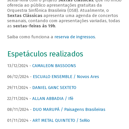
sexta-feira com o projeto
Sextas Clássicas
, que no início
oferecia ao público apresentações gratuitas da
Orquestra Sinfônica Brasileira (OSB). Atualmente, o
Sextas Clássicas
apresenta uma agenda de concertos
semanais, contando com apresentações variadas, todas
as
sextas-feiras às 19h
.
Saiba como funciona a
reserva de ingressos
.
Espetáculos realizados
13/12/2024 -
CAMALEON BASSOONS
06/12/2024 -
ESCUALO ENSEMBLE / Novos Ares
29/11/2024 -
DANIEL GANC SEXTETO
22/11/2024 -
ALLAN ABBADIA / Ifè
08/11/2024 -
DUO MARUPÁ / Paisagens Brasileiras
01/11/2024 -
ART METAL QUINTETO / 5xRio