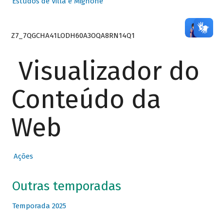
Estudos de Villa e Mignone
Z7_7QGCHA41LODH60A3OQA8RN14Q1
Visualizador do
Conteúdo da
Web
Ações
Outras temporadas
Temporada 2025