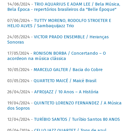
14/06/2024 -
TRIO AQUARIUS E ADAM LEE / Bela Música,
Bela Época - repertórios brasileiros da "Belle Époque"
07/06/2024 -
TUTTY MORENO, RODOLFO STROETER E
HELIO ALVES / Sambaquijazz Trio
24/05/2024 -
VICTOR PRADO ENSEMBLE / Heranças
Sonoras
17/05/2024 -
RONISON BORBA / Concertando – O
acordeon na música clássica
10/05/2024 -
MARCELO GALTER / Bacia do Cobre
03/05/2024 -
QUARTETO MAICÉ / Maicé Brasil
26/04/2024 -
AFROJAZZ / 10 Anos – A História
19/04/2024 -
QUINTETO LORENZO FERNANDEZ / A Música
dos Sopros
12/04/2024 -
TURÍBIO SANTOS / Turíbio Santos 80 ANOS
05/04/2024 -
CELLO JAZZ QUARTET / Tons de azul