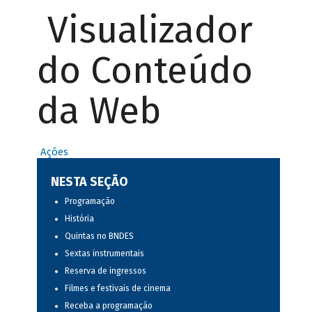
Visualizador
do Conteúdo
da Web
Ações
NESTA SEÇÃO
Programação
História
Quintas no BNDES
Sextas instrumentais
Reserva de ingressos
Filmes e festivais de cinema
Receba a programação