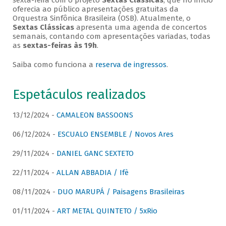
sexta-feira com o projeto
Sextas Clássicas
, que no início
oferecia ao público apresentações gratuitas da
Orquestra Sinfônica Brasileira (OSB). Atualmente, o
Sextas Clássicas
apresenta uma agenda de concertos
semanais, contando com apresentações variadas, todas
as
sextas-feiras às 19h
.
Saiba como funciona a
reserva de ingressos
.
Espetáculos realizados
13/12/2024 -
CAMALEON BASSOONS
06/12/2024 -
ESCUALO ENSEMBLE / Novos Ares
29/11/2024 -
DANIEL GANC SEXTETO
22/11/2024 -
ALLAN ABBADIA / Ifè
08/11/2024 -
DUO MARUPÁ / Paisagens Brasileiras
01/11/2024 -
ART METAL QUINTETO / 5xRio