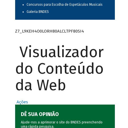
Concursos para Escolha de Espetáculos Musicais
Galeria BNDES
Z7_L9KEH4O0LORH80ALCLTPF80SI4
Visualizador
do Conteúdo
da Web
Ações
DÊ SUA OPINIÃO
Ajude-nos a aprimorar o site do BNDES preenchendo
uma rápida
pesquisa
.