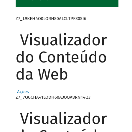
Z7_L9KEH4O0LORH80ALCLTPF80SI6
Visualizador
do Conteúdo
da Web
Ações
Z7_7QGCHA41LODH60A3OQA8RN14Q3
Visualizador