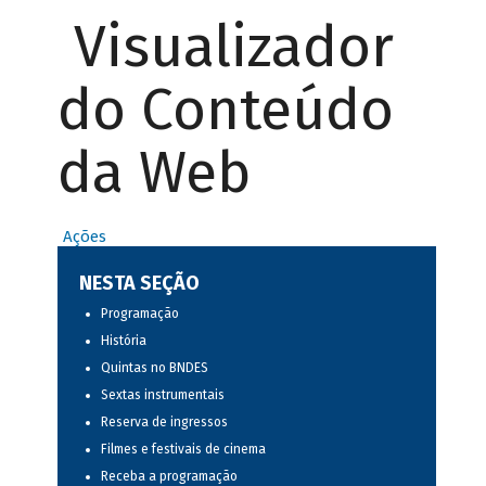
Visualizador
do Conteúdo
da Web
Ações
NESTA SEÇÃO
Programação
História
Quintas no BNDES
Sextas instrumentais
Reserva de ingressos
Filmes e festivais de cinema
Receba a programação