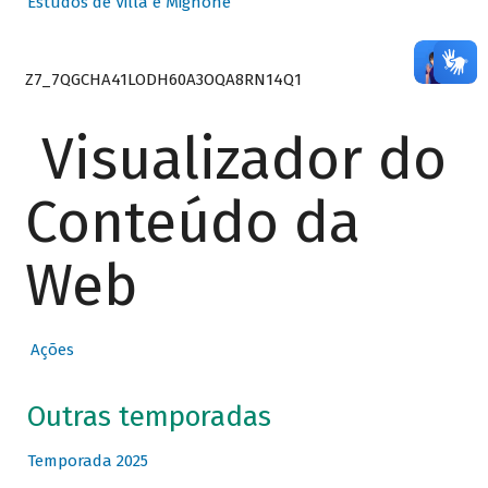
Estudos de Villa e Mignone
Z7_7QGCHA41LODH60A3OQA8RN14Q1
Visualizador do
Conteúdo da
Web
Ações
Outras temporadas
Temporada 2025