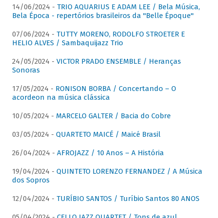
14/06/2024 -
TRIO AQUARIUS E ADAM LEE / Bela Música,
Bela Época - repertórios brasileiros da "Belle Époque"
07/06/2024 -
TUTTY MORENO, RODOLFO STROETER E
HELIO ALVES / Sambaquijazz Trio
24/05/2024 -
VICTOR PRADO ENSEMBLE / Heranças
Sonoras
17/05/2024 -
RONISON BORBA / Concertando – O
acordeon na música clássica
10/05/2024 -
MARCELO GALTER / Bacia do Cobre
03/05/2024 -
QUARTETO MAICÉ / Maicé Brasil
26/04/2024 -
AFROJAZZ / 10 Anos – A História
19/04/2024 -
QUINTETO LORENZO FERNANDEZ / A Música
dos Sopros
12/04/2024 -
TURÍBIO SANTOS / Turíbio Santos 80 ANOS
05/04/2024 -
CELLO JAZZ QUARTET / Tons de azul