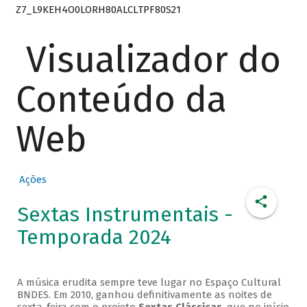
Z7_L9KEH4O0LORH80ALCLTPF80S21
Visualizador do
Conteúdo da
Web
Ações
Sextas Instrumentais -
Temporada 2024
A música erudita sempre teve lugar no Espaço Cultural
BNDES. Em 2010, ganhou definitivamente as noites de